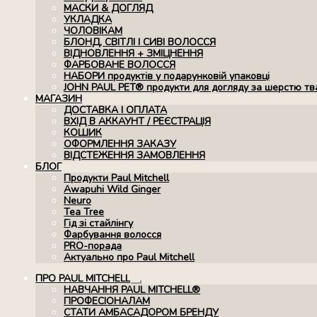
МАСКИ & ДОГЛЯД
УКЛАДКА
ЧОЛОВІКАМ
БЛОНД, СВІТЛІ І СИВІ ВОЛОССЯ
ВІДНОВЛЕННЯ + ЗМІЦНЕННЯ
ФАРБОВАНЕ ВОЛОССЯ
НАБОРИ продуктів у подарунковій упаковці
JOHN PAUL PET® продукти для догляду за шерстю тв
МАГАЗИН
ДОСТАВКА І ОПЛАТА
ВХІД В АККАУНТ / РЕЄСТРАЦІЯ
КОШИК
ОФОРМЛЕННЯ ЗАКАЗУ
ВІДСТЕЖЕННЯ ЗАМОВЛЕННЯ
БЛОГ
Продукти Paul Mitchell
Awapuhi Wild Ginger
Neuro
Tea Tree
Гід зі стайлінгу
Фарбування волосся
PRO-порада
Актуально про Paul Mitchell
ПРО PAUL MITCHELL
Розгорнуте
НАВЧАННЯ PAUL MITCHELL®
вкладене
ПРОФЕСІОНАЛАМ
меню
СТАТИ АМБАСАДОРОМ БРЕНДУ