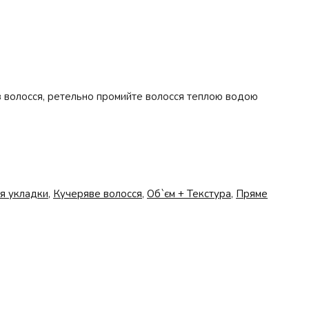
 з волосся, ретельно промийте волосся теплою водою
я укладки
,
Кучеряве волосся
,
Об`єм + Текстура
,
Пряме