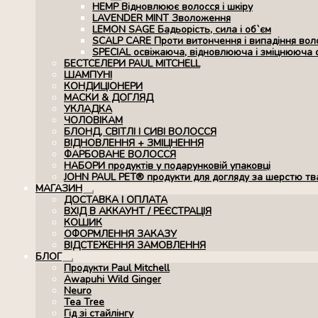
Розгорнуте
HEMP Відновлюює волосся і шкіру
вкладене
LAVENDER MINT Зволоження
меню
LEMON SAGE Бадьорість, сила і об`єм
SCALP CARE Проти витончення і випадіння вол
SPECIAL освіжаюча, відновлююча і зміцнююча 
БЕСТСЕЛЕРИ PAUL MITCHELL
ШАМПУНІ
КОНДИЦІОНЕРИ
МАСКИ & ДОГЛЯД
УКЛАДКА
ЧОЛОВІКАМ
БЛОНД, СВІТЛІ І СИВІ ВОЛОССЯ
ВІДНОВЛЕННЯ + ЗМІЦНЕННЯ
ФАРБОВАНЕ ВОЛОССЯ
НАБОРИ продуктів у подарунковій упаковці
JOHN PAUL PET® продукти для догляду за шерстю тв
МАГАЗИН
Розгорнуте
ДОСТАВКА І ОПЛАТА
вкладене
ВХІД В АККАУНТ / РЕЄСТРАЦІЯ
меню
КОШИК
ОФОРМЛЕННЯ ЗАКАЗУ
ВІДСТЕЖЕННЯ ЗАМОВЛЕННЯ
БЛОГ
Розгорнуте
Продукти Paul Mitchell
вкладене
Awapuhi Wild Ginger
меню
Neuro
Tea Tree
Гід зі стайлінгу