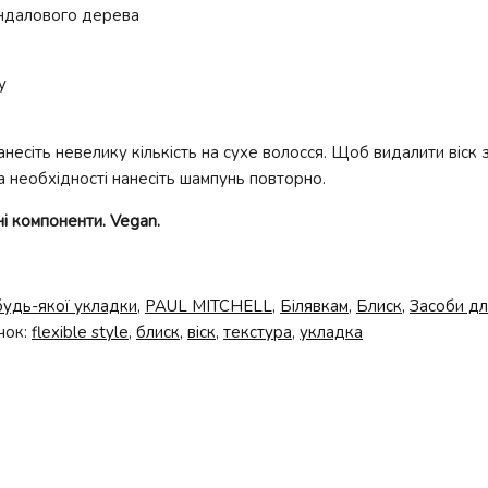
сандалового дерева
у
есіть невелику кількість на сухе волосся. Щоб видалити віск
 необхідності нанесіть шампунь повторно.
і компоненти. Vegan.
будь-якої укладки
,
PAUL MITCHELL
,
Білявкам
,
Блиск
,
Засоби дл
чок:
flexible style
,
блиск
,
віск
,
текстура
,
укладка