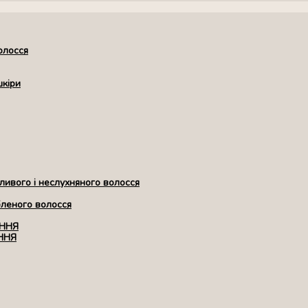
олосся
шкіри
ивого і неслухняного волосся
бленого волосся
ЕННЯ
ННЯ