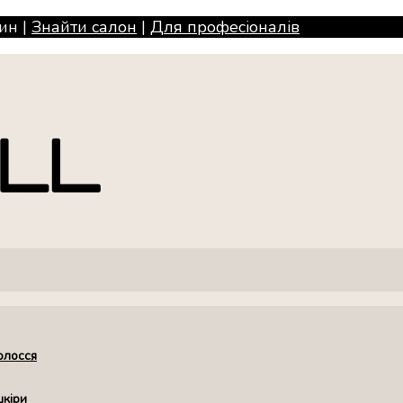
ин |
Знайти салон
|
Для професiоналiв
олосся
шкіри