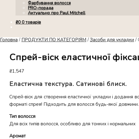
Фарбування волосся
PRO-порада
Актуально про Paul Mitchell
₴
0
0 товарів
Головна
/
ПРОДУКТИ ПО КАТЕГОРІЯМ
/
Засоби для укладки
/
Спрей-віск еластичної фікса
₴
1,547
Еластична текстура. Сатинові блиск.
Спрей-віск для створення еластичної укладки і додання в
форматі спрея! Підходить для волосся будь-якої довжини.
Тип волосся
Для всіх типів волосся, особливо для тонких і нормальних
Аромат