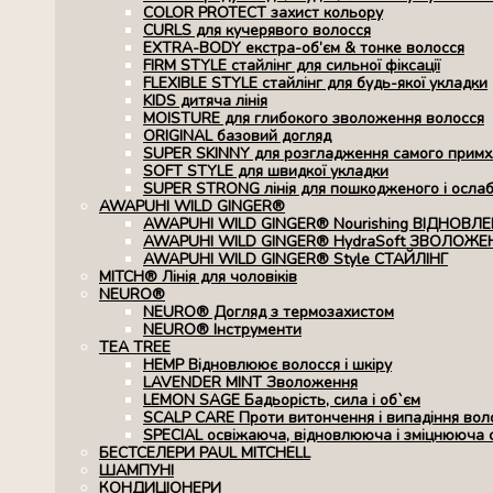
COLOR PROTECT захист кольору
CURLS для кучерявого волосся
EXTRA-BODY екстра-об’єм & тонке волосся
FIRM STYLE стайлінг для сильної фіксації
FLEXIBLE STYLE стайлінг для будь-якої укладки
KIDS дитяча лінія
MOISTURE для глибокого зволоження волосся
ORIGINAL базовий догляд
SUPER SKINNY для розгладження самого примхл
SOFT STYLE для швидкої укладки
SUPER STRONG лінія для пошкодженого і осла
AWAPUHI WILD GINGER®
AWAPUHI WILD GINGER® Nourishing ВІДНОВЛ
AWAPUHI WILD GINGER® HydraSoft ЗВОЛОЖЕ
AWAPUHI WILD GINGER® Style СТАЙЛІНГ
MITCH® Лінія для чоловіків
NEURO®
NEURO® Догляд з термозахистом
NEURO® Інструменти
TEA TREE
HEMP Відновлюює волосся і шкіру
LAVENDER MINT Зволоження
LEMON SAGE Бадьорість, сила і об`єм
SCALP CARE Проти витончення і випадіння вол
SPECIAL освіжаюча, відновлююча і зміцнююча 
БЕСТСЕЛЕРИ PAUL MITCHELL
ШАМПУНІ
КОНДИЦІОНЕРИ