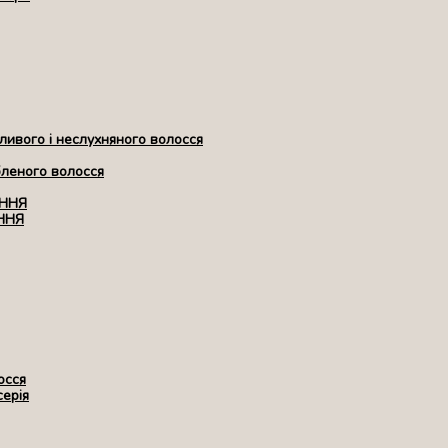
ивого і неслухняного волосся
бленого волосся
ЕННЯ
ННЯ
осся
серія