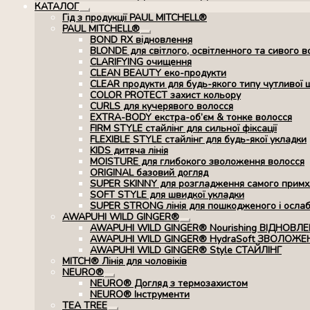
КАТАЛОГ
Розгорнуте
Гід з продукції PAUL MITCHELL®
вкладене
PAUL MITCHELL®
меню
Розгорнуте
BOND RX вiдновлення
вкладене
BLONDE для світлого, освітленного та сивого в
меню
CLARIFYING очищення
CLEAN BEAUTY еко-продукти
CLEAR продукти для будь-якого типу чутливої 
COLOR PROTECT захист кольору
CURLS для кучерявого волосся
EXTRA-BODY екстра-об’єм & тонке волосся
FIRM STYLE стайлінг для сильної фіксації
FLEXIBLE STYLE стайлінг для будь-якої укладки
KIDS дитяча лінія
MOISTURE для глибокого зволоження волосся
ORIGINAL базовий догляд
SUPER SKINNY для розгладження самого примхл
SOFT STYLE для швидкої укладки
SUPER STRONG лінія для пошкодженого і осла
AWAPUHI WILD GINGER®
Розгорнуте
AWAPUHI WILD GINGER® Nourishing ВІДНОВЛ
вкладене
AWAPUHI WILD GINGER® HydraSoft ЗВОЛОЖЕ
меню
AWAPUHI WILD GINGER® Style СТАЙЛІНГ
MITCH® Лінія для чоловіків
NEURO®
Розгорнуте
NEURO® Догляд з термозахистом
вкладене
NEURO® Інструменти
меню
TEA TREE