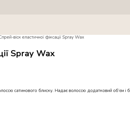
Спрей-віск еластичної фіксації Spray Wax
ції Spray Wax
олоссю сатинового блиску. Надає волоссю додатковий об’єм і б