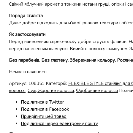
Свіжий яблучний аромат з тонкими нотами груші, огірки і 
Порада стиліста
Дуже добре підходить для м’якої, рваною текстури і об’єм
Як застосовувати
Перед нанесенням спрею-воску добре струсіть флакон. Нан
перед нанесенням шампуню. Вимийте волосся шампунем. За
Без парабенів. Без глютену. Збереження кольору. Рослинн
Немає в наявності
Артикул:
108351
Категорій:
FLEXIBLE STYLE стайлінг для 
волосся
,
Сухі, жорстке волосся
,
Фарбоване волосся
Позна
Поділитися в Twitter
Поділитися в Facebook
Прикріпити цей товар
Поділитися через електронну пошту