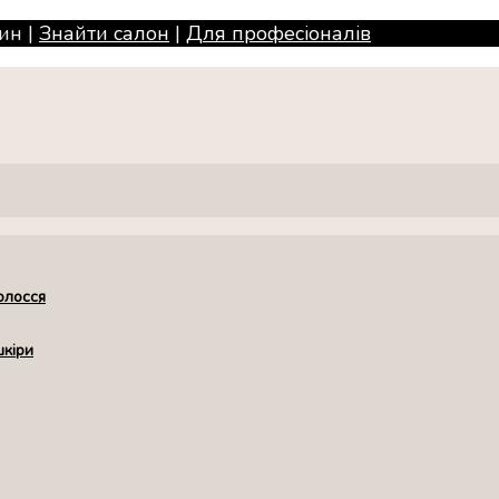
ин |
Знайти салон
|
Для професiоналiв
олосся
шкіри