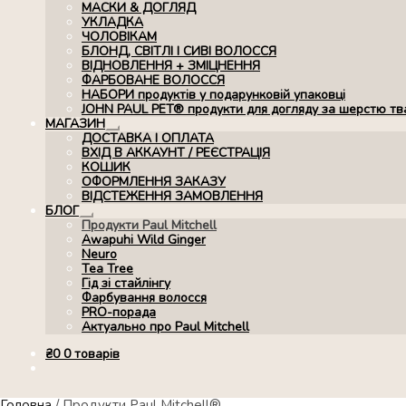
МАСКИ & ДОГЛЯД
УКЛАДКА
ЧОЛОВІКАМ
БЛОНД, СВІТЛІ І СИВІ ВОЛОССЯ
ВІДНОВЛЕННЯ + ЗМІЦНЕННЯ
ФАРБОВАНЕ ВОЛОССЯ
НАБОРИ продуктів у подарунковій упаковці
JOHN PAUL PET® продукти для догляду за шерстю тв
МАГАЗИН
Розгорнуте
ДОСТАВКА І ОПЛАТА
вкладене
ВХІД В АККАУНТ / РЕЄСТРАЦІЯ
меню
КОШИК
ОФОРМЛЕННЯ ЗАКАЗУ
ВІДСТЕЖЕННЯ ЗАМОВЛЕННЯ
БЛОГ
Розгорнуте
Продукти Paul Mitchell
вкладене
Awapuhi Wild Ginger
меню
Neuro
Tea Tree
Гід зі стайлінгу
Фарбування волосся
PRO-порада
Актуально про Paul Mitchell
₴
0
0 товарів
Головна
/
Продукти Paul Mitchell®