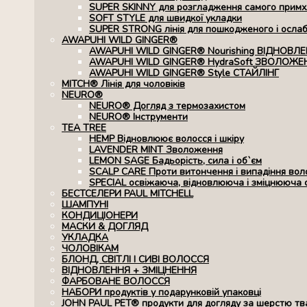
SUPER SKINNY для розгладження самого примхл
SOFT STYLE для швидкої укладки
SUPER STRONG лінія для пошкодженого і осла
AWAPUHI WILD GINGER®
AWAPUHI WILD GINGER® Nourishing ВІДНОВЛ
AWAPUHI WILD GINGER® HydraSoft ЗВОЛОЖЕ
AWAPUHI WILD GINGER® Style СТАЙЛІНГ
MITCH® Лінія для чоловіків
NEURO®
NEURO® Догляд з термозахистом
NEURO® Інструменти
TEA TREE
HEMP Відновлюює волосся і шкіру
LAVENDER MINT Зволоження
LEMON SAGE Бадьорість, сила і об`єм
SCALP CARE Проти витончення і випадіння вол
SPECIAL освіжаюча, відновлююча і зміцнююча 
БЕСТСЕЛЕРИ PAUL MITCHELL
ШАМПУНІ
КОНДИЦІОНЕРИ
МАСКИ & ДОГЛЯД
УКЛАДКА
ЧОЛОВІКАМ
БЛОНД, СВІТЛІ І СИВІ ВОЛОССЯ
ВІДНОВЛЕННЯ + ЗМІЦНЕННЯ
ФАРБОВАНЕ ВОЛОССЯ
НАБОРИ продуктів у подарунковій упаковці
JOHN PAUL PET® продукти для догляду за шерстю тв