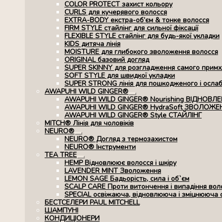
COLOR PROTECT захист кольору
CURLS для кучерявого волосся
EXTRA-BODY екстра-об’єм & тонке волосся
FIRM STYLE стайлінг для сильної фіксації
FLEXIBLE STYLE стайлінг для будь-якої укладки
KIDS дитяча лінія
MOISTURE для глибокого зволоження волосся
ORIGINAL базовий догляд
SUPER SKINNY для розгладження самого примхл
SOFT STYLE для швидкої укладки
SUPER STRONG лінія для пошкодженого і осла
AWAPUHI WILD GINGER®
Розгорнуте
AWAPUHI WILD GINGER® Nourishing ВІДНОВЛ
вкладене
AWAPUHI WILD GINGER® HydraSoft ЗВОЛОЖЕ
меню
AWAPUHI WILD GINGER® Style СТАЙЛІНГ
MITCH® Лінія для чоловіків
NEURO®
Розгорнуте
NEURO® Догляд з термозахистом
вкладене
NEURO® Інструменти
меню
TEA TREE
Розгорнуте
HEMP Відновлюює волосся і шкіру
вкладене
LAVENDER MINT Зволоження
меню
LEMON SAGE Бадьорість, сила і об`єм
SCALP CARE Проти витончення і випадіння вол
SPECIAL освіжаюча, відновлююча і зміцнююча 
БЕСТСЕЛЕРИ PAUL MITCHELL
ШАМПУНІ
КОНДИЦІОНЕРИ