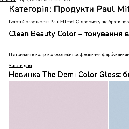
Категорія:
Продукти Paul Mi
Багатий асортимент Paul Mitchell® дає змогу підібрати пр
Clean Beauty Color – тонування 
Підтримайте колір волосся між професійними фарбуваннями в
Clean
Читати далі
Beauty
Новинка The Demi Color Gloss: 
Color
–
тонування
волосся
і
догляд
в
домашніх