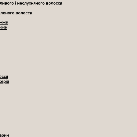
ивого і неслухняного волосся
бленого волосся
ЕННЯ
ННЯ
осся
серія
арин