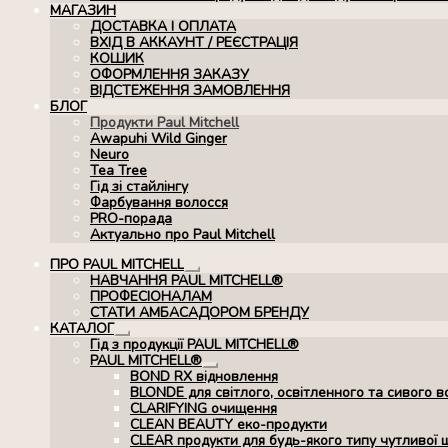
МАГАЗИН
ДОСТАВКА І ОПЛАТА
ВХІД В АККАУНТ / РЕЄСТРАЦІЯ
КОШИК
ОФОРМЛЕННЯ ЗАКАЗУ
ВІДСТЕЖЕННЯ ЗАМОВЛЕННЯ
БЛОГ
Продукти Paul Mitchell
Awapuhi Wild Ginger
Neuro
Tea Tree
Гід зі стайлінгу
Фарбування волосся
PRO-порада
Актуально про Paul Mitchell
ПРО PAUL MITCHELL
Розгорнуте
НАВЧАННЯ PAUL MITCHELL®
вкладене
ПРОФЕСІОНАЛАМ
меню
СТАТИ АМБАСАДОРОМ БРЕНДУ
КАТАЛОГ
Розгорнуте
Гід з продукції PAUL MITCHELL®
вкладене
PAUL MITCHELL®
меню
Розгорнуте
BOND RX вiдновлення
вкладене
BLONDE для світлого, освітленного та сивого в
меню
CLARIFYING очищення
CLEAN BEAUTY еко-продукти
CLEAR продукти для будь-якого типу чутливої 