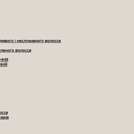
ивого і неслухняного волосся
бленого волосся
ЕННЯ
ННЯ
осся
серія