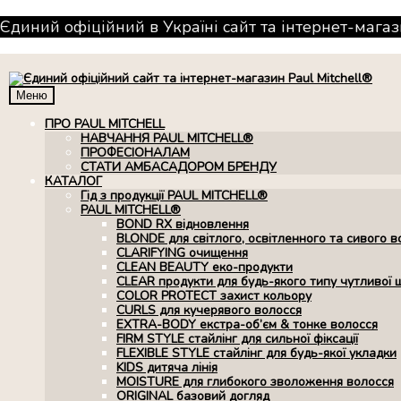
Єдиний офіційний в Україні сайт та інтернет-магаз
Меню
ПРО PAUL MITCHELL
НАВЧАННЯ PAUL MITCHELL®
ПРОФЕСІОНАЛАМ
СТАТИ АМБАСАДОРОМ БРЕНДУ
КАТАЛОГ
Гід з продукції PAUL MITCHELL®
PAUL MITCHELL®
BOND RX вiдновлення
BLONDE для світлого, освітленного та сивого в
CLARIFYING очищення
CLEAN BEAUTY еко-продукти
CLEAR продукти для будь-якого типу чутливої 
COLOR PROTECT захист кольору
CURLS для кучерявого волосся
EXTRA-BODY екстра-об’єм & тонке волосся
FIRM STYLE стайлінг для сильної фіксації
FLEXIBLE STYLE стайлінг для будь-якої укладки
KIDS дитяча лінія
MOISTURE для глибокого зволоження волосся
ORIGINAL базовий догляд