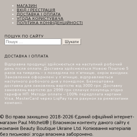
МАГАЗИН
ВХІД / РЕЄСТРАЦІЯ
ДОСТАВКА І ОПЛАТА
УГОДА КОРИСТУВАЧА
ПОЛІТИКА КОНФІДЕНЦІЙНОСТІ
ПОШУК ПО САЙТУ
Пошук:
ДОСТАВКА І ОПЛАТА
Відправка продукції здійснюється на наступний робочий
день після оплати. Доставка здійснюється Новою Поштою 5
разів на тиждень – з понеділка по п’ятницю, окрім вихідних.
Замовлення оформлені у п’ятницю, відправляються
наступного робочого дня у понеділок. Безкоштовна
доставка для замовлень вартістю від 3000 грн. Доставку
замовлень вартістю до 2999 грн сплачує покупець згідно
тарифів НП. Методи оплати – 100% передплата картами
Visa, MasterCard через LiqPay та на рахунок за реквізитами
компанії.
© Всі права захищено 2018-2026 Єдиний офіційний інтернет-
магазин Paul Mitchell® | Власником контенту даного сайту є
компанія Beauty Boutique Ukraine Ltd. Копіювання матеріалів
без письмової згоди власника заборонено.