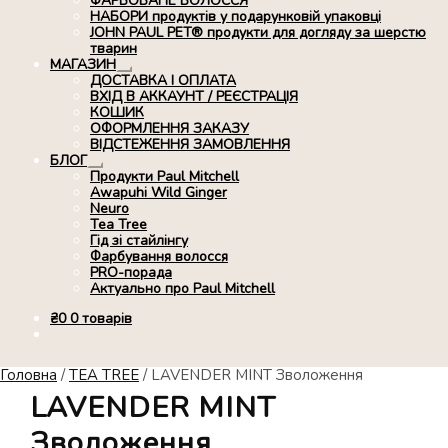
ФАРБОВАНЕ ВОЛОССЯ
НАБОРИ продуктів у подарунковій упаковці
JOHN PAUL PET® продукти для догляду за шерстю
тварин
МАГАЗИН
Розгорнуте
ДОСТАВКА І ОПЛАТА
вкладене
ВХІД В АККАУНТ / РЕЄСТРАЦІЯ
меню
КОШИК
ОФОРМЛЕННЯ ЗАКАЗУ
ВІДСТЕЖЕННЯ ЗАМОВЛЕННЯ
БЛОГ
Розгорнуте
Продукти Paul Mitchell
вкладене
Awapuhi Wild Ginger
меню
Neuro
Tea Tree
Гід зі стайлінгу
Фарбування волосся
PRO-порада
Актуально про Paul Mitchell
₴
0
0 товарів
Головна
/
TEA TREE
/
LAVENDER MINT Зволоження
LAVENDER MINT
Зволоження