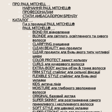
ПРО PAUL MITCHELL
Розгорнуте
НАВЧАННЯ PAUL MITCHELL®
вкладене
ПРОФЕСІОНАЛАМ
меню
СТАТИ АМБАСАДОРОМ БРЕНДУ
КАТАЛОГ
Розгорнуте
Гід з продукції PAUL MITCHELL®
вкладене
PAUL MITCHELL®
меню
Розгорнуте
BOND RX вiдновлення
вкладене
BLONDE для світлого, освітленного та сивого
меню
волосся
CLARIFYING очищення
CLEAN BEAUTY еко-продукти
CLEAR продукти для будь-якого типу чутливої
шкіри
COLOR PROTECT захист кольору
CURLS для кучерявого волосся
EXTRA-BODY екстра-об’єм & тонке волосся
FIRM STYLE стайлінг для сильної фіксації
FLEXIBLE STYLE стайлінг для будь-якої
укладки
KIDS дитяча лінія
MOISTURE для глибокого зволоження
волосся
ORIGINAL базовий догляд
SUPER SKINNY для розгладження самого
примхливого і неслухняного волосся
SOFT STYLE для швидкої укладки