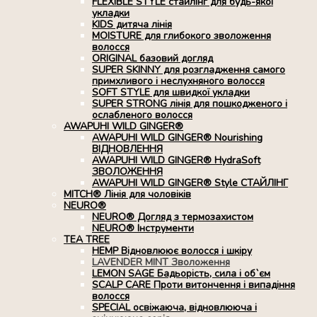
FLEXIBLE STYLE стайлінг для будь-якої
укладки
KIDS дитяча лінія
MOISTURE для глибокого зволоження
волосся
ORIGINAL базовий догляд
SUPER SKINNY для розгладження самого
примхливого і неслухняного волосся
SOFT STYLE для швидкої укладки
SUPER STRONG лінія для пошкодженого і
ослабленого волосся
AWAPUHI WILD GINGER®
AWAPUHI WILD GINGER® Nourishing
ВІДНОВЛЕННЯ
AWAPUHI WILD GINGER® HydraSoft
ЗВОЛОЖЕННЯ
AWAPUHI WILD GINGER® Style СТАЙЛІНГ
MITCH® Лінія для чоловіків
NEURO®
NEURO® Догляд з термозахистом
NEURO® Інструменти
TEA TREE
HEMP Відновлюює волосся і шкіру
LAVENDER MINT Зволоження
LEMON SAGE Бадьорість, сила і об`єм
SCALP CARE Проти витончення і випадіння
волосся
SPECIAL освіжаюча, відновлююча і