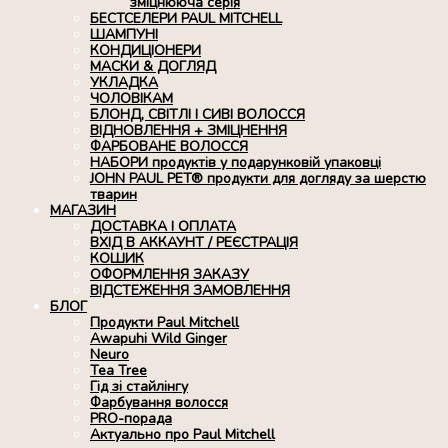
зміцнююча серія
БЕСТСЕЛЕРИ PAUL MITCHELL
ШАМПУНІ
КОНДИЦІОНЕРИ
МАСКИ & ДОГЛЯД
УКЛАДКА
ЧОЛОВІКАМ
БЛОНД, СВІТЛІ І СИВІ ВОЛОССЯ
ВІДНОВЛЕННЯ + ЗМІЦНЕННЯ
ФАРБОВАНЕ ВОЛОССЯ
НАБОРИ продуктів у подарунковій упаковці
JOHN PAUL PET® продукти для догляду за шерстю
тварин
МАГАЗИН
ДОСТАВКА І ОПЛАТА
ВХІД В АККАУНТ / РЕЄСТРАЦІЯ
КОШИК
ОФОРМЛЕННЯ ЗАКАЗУ
ВІДСТЕЖЕННЯ ЗАМОВЛЕННЯ
БЛОГ
Продукти Paul Mitchell
Awapuhi Wild Ginger
Neuro
Tea Tree
Гід зі стайлінгу
Фарбування волосся
PRO-порада
Актуально про Paul Mitchell