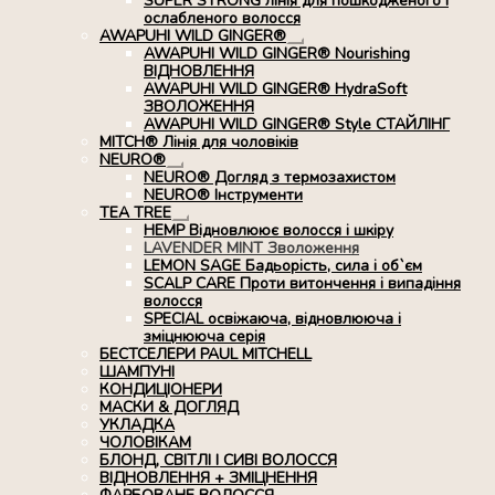
SUPER STRONG лінія для пошкодженого і
ослабленого волосся
AWAPUHI WILD GINGER®
Розгорнуте
AWAPUHI WILD GINGER® Nourishing
вкладене
ВІДНОВЛЕННЯ
меню
AWAPUHI WILD GINGER® HydraSoft
ЗВОЛОЖЕННЯ
AWAPUHI WILD GINGER® Style СТАЙЛІНГ
MITCH® Лінія для чоловіків
NEURO®
Розгорнуте
NEURO® Догляд з термозахистом
вкладене
NEURO® Інструменти
меню
TEA TREE
Розгорнуте
HEMP Відновлюює волосся і шкіру
вкладене
LAVENDER MINT Зволоження
меню
LEMON SAGE Бадьорість, сила і об`єм
SCALP CARE Проти витончення і випадіння
волосся
SPECIAL освіжаюча, відновлююча і
зміцнююча серія
БЕСТСЕЛЕРИ PAUL MITCHELL
ШАМПУНІ
КОНДИЦІОНЕРИ
МАСКИ & ДОГЛЯД
УКЛАДКА
ЧОЛОВІКАМ
БЛОНД, СВІТЛІ І СИВІ ВОЛОССЯ
ВІДНОВЛЕННЯ + ЗМІЦНЕННЯ