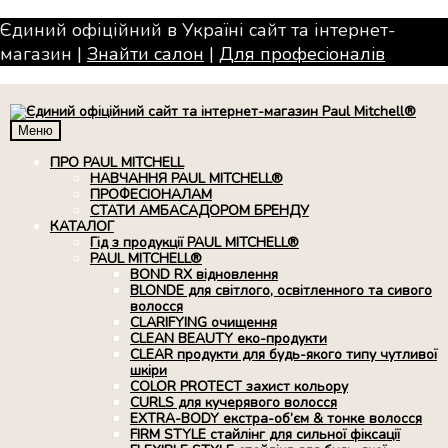
Єдиний офіційний в Україні сайт та інтернет-
магазин |
Знайти салон
|
Для професiоналiв
Меню
ПРО PAUL MITCHELL
НАВЧАННЯ PAUL MITCHELL®
ПРОФЕСІОНАЛАМ
СТАТИ АМБАСАДОРОМ БРЕНДУ
КАТАЛОГ
Гід з продукції PAUL MITCHELL®
PAUL MITCHELL®
BOND RX вiдновлення
BLONDE для світлого, освітленного та сивого
волосся
CLARIFYING очищення
CLEAN BEAUTY еко-продукти
CLEAR продукти для будь-якого типу чутливої
шкіри
COLOR PROTECT захист кольору
CURLS для кучерявого волосся
EXTRA-BODY екстра-об’єм & тонке волосся
FIRM STYLE стайлінг для сильної фіксації