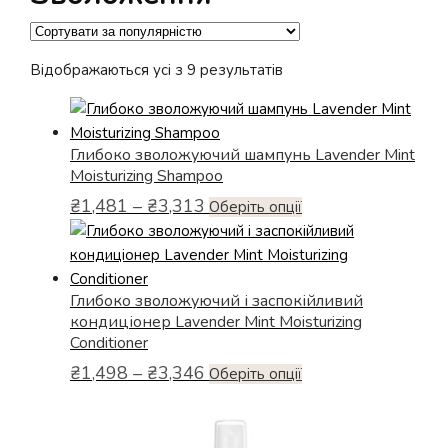
Відсортовано
Відображаються усі з 9 результатів
за
популярністю
Глибоко зволожуючий шампунь Lavender Mint
Moisturizing Shampoo
Діапазон
₴
1,481
–
₴
3,313
Цей
Оберіть опції
цін:
товар
від
має
₴1,481
кілька
до
Глибоко зволожуючий і заспокійливий
варіантів.
₴3,313
кондиціонер Lavender Mint Moisturizing
Параметри
Conditioner
можна
Діапазон
₴
1,498
–
₴
3,346
Цей
Оберіть опції
вибрати
цін:
товар
на
від
має
сторінці
₴1,498
кілька
товару