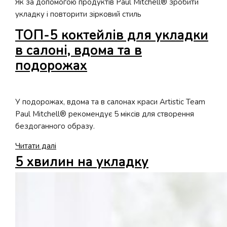
Як за допомогою продуктів Paul Mitchell® зробити
укладку і повторити зірковий стиль
ТОП-5 коктейлів для укладки
в салоні, вдома та в
подорожах
У подорожах, вдома та в салонах краси Artistic Team
Paul Mitchell® рекомендує 5 міксів для створення
бездоганного образу.
ТОП-5
Читати далі
коктейлів
5 хвилин на укладку
для
укладки
в
салоні,
вдома