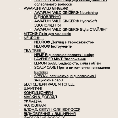
SUPER STRONG лінія для пошкодженого і
ослабленого волосся
AWAPUHI WILD GINGER®
Розгорнуте
AWAPUHI WILD GINGER® Nourishing
вкладене
ВІДНОВЛЕННЯ
меню
AWAPUHI WILD GINGER® HydraSoft
ЗВОЛОЖЕННЯ
AWAPUHI WILD GINGER® Style СТАЙЛІНГ
MITCH® Лінія для чоловіків
NEURO®
Розгорнуте
NEURO® Догляд з термозахистом
вкладене
NEURO® Інструменти
меню
TEA TREE
Розгорнуте
HEMP Відновлюює волосся і шкіру
вкладене
LAVENDER MINT Зволоження
меню
LEMON SAGE Бадьорість, сила і об`єм
SCALP CARE Проти витончення і випадіння
волосся
SPECIAL освіжаюча, відновлююча і
зміцнююча серія
БЕСТСЕЛЕРИ PAUL MITCHELL
ШАМПУНІ
КОНДИЦІОНЕРИ
МАСКИ & ДОГЛЯД
УКЛАДКА
ЧОЛОВІКАМ
БЛОНД, СВІТЛІ І СИВІ ВОЛОССЯ
ВІДНОВЛЕННЯ + ЗМІЦНЕННЯ