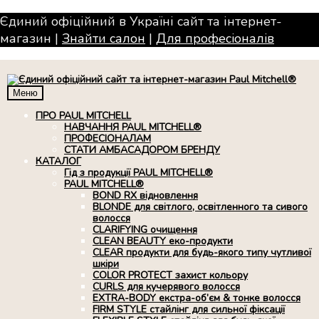
Єдиний офіційний в Україні сайт та інтернет-
магазин |
Знайти салон
|
Для професiоналiв
Меню
ПРО PAUL MITCHELL
НАВЧАННЯ PAUL MITCHELL®
ПРОФЕСІОНАЛАМ
СТАТИ АМБАСАДОРОМ БРЕНДУ
КАТАЛОГ
Гід з продукції PAUL MITCHELL®
PAUL MITCHELL®
BOND RX вiдновлення
BLONDE для світлого, освітленного та сивого
волосся
CLARIFYING очищення
CLEAN BEAUTY еко-продукти
CLEAR продукти для будь-якого типу чутливої
шкіри
COLOR PROTECT захист кольору
CURLS для кучерявого волосся
EXTRA-BODY екстра-об’єм & тонке волосся
FIRM STYLE стайлінг для сильної фіксації