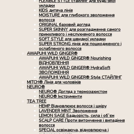
FLEXIBLE STYLE стайлінг для будь-якої
укладки
KIDS дитяча лінія
MOISTURE для глибокого зволоження
волосся
ORIGINAL базовий догляд
SUPER SKINNY для розгладження самого
примхливого і неслухняного волосся
SOFT STYLE для швидкої укладки
SUPER STRONG лінія для пошкодженого і
ослабленого волосся
AWAPUHI WILD GINGER®
AWAPUHI WILD GINGER® Nourishing
ВІДНОВЛЕННЯ
AWAPUHI WILD GINGER® HydraSoft
ЗВОЛОЖЕННЯ
AWAPUHI WILD GINGER® Style СТАЙЛІНГ
MITCH® Лінія для чоловіків
NEURO®
NEURO® Догляд з термозахистом
NEURO® Інструменти
TEA TREE
HEMP Відновлюює волосся і шкіру
LAVENDER MINT Зволоження
LEMON SAGE Бадьорість, сила і об`єм
SCALP CARE Проти витончення і випадіння
волосся
SPECIAL освіжаюча, відновлююча і