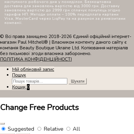
наступного робочого дня у понеділок. Безкоштовна
доставка для замовлень вартістю від 3000 грн. Доставку
замовлень вартістю до 2999 грн сплачує покупець згідно
тарифів НП. Методи оплати – 100% передплата картами
Visa, MasterCard через LiqPay та на рахунок за реквізитами
компанії.
© Всі права захищено 2018-2026 Єдиний офіційний інтернет-
магазин Paul Mitchell® | Власником контенту даного сайту є
компанія Beauty Boutique Ukraine Ltd. Копіювання матеріалів
без письмової згоди власника заборонено.
ПОЛІТИКА КОНФІДЕНЦІЙНОСТІ
Мій обліковий запис
Пошук
Шукати:
Шукати
Кошик
0
Change Free Products
Suggested
Relative
All