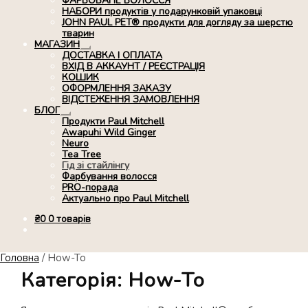
ФАРБОВАНЕ ВОЛОССЯ
НАБОРИ продуктів у подарунковій упаковці
JOHN PAUL PET® продукти для догляду за шерстю
тварин
МАГАЗИН
Розгорнуте
ДОСТАВКА І ОПЛАТА
вкладене
ВХІД В АККАУНТ / РЕЄСТРАЦІЯ
меню
КОШИК
ОФОРМЛЕННЯ ЗАКАЗУ
ВІДСТЕЖЕННЯ ЗАМОВЛЕННЯ
БЛОГ
Розгорнуте
Продукти Paul Mitchell
вкладене
Awapuhi Wild Ginger
меню
Neuro
Tea Tree
Гід зі стайлінгу
Фарбування волосся
PRO-порада
Актуально про Paul Mitchell
₴
0
0 товарів
Головна
/
How-To
Категорія:
How-To