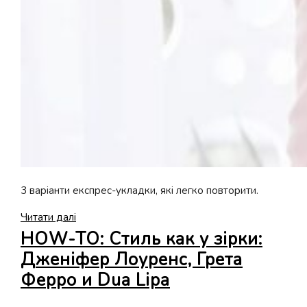
3 варіанти експрес-укладки, які легко повторити.
5
Читати далі
хвилин
HOW-TO: Стиль как у зірки:
на
Дженіфер Лоуренс, Грета
укладку
Ферро и Dua Lipa