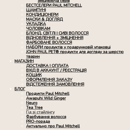
зміцнююча серія
БЕСТСЕЛЕРИ PAUL MITCHELL
ШАМПУНІ
КОНДИЦІОНЕРИ
МАСКИ & ДОГЛЯД
УКЛАДКА
ЧОЛОВІКАМ
БЛОНД, СВІТЛІ І СИВІ ВОЛОССЯ
ВІДНОВЛЕННЯ + ЗМІЦНЕННЯ
ФАРБОВАНЕ ВОЛОССЯ
НАБОРИ продуктів у подарунковій упаковці
JOHN PAUL PET® продукти для догляду за шерстю
тварин
МАГАЗИН
ДОСТАВКА І ОПЛАТА
ВХІД В АККАУНТ / РЕЄСТРАЦІЯ
КОШИК
ОФОРМЛЕННЯ ЗАКАЗУ
ВІДСТЕЖЕННЯ ЗАМОВЛЕННЯ
БЛОГ
Продукти Paul Mitchell
Awapuhi Wild Ginger
Neuro
Tea Tree
Гід зі стайлінгу
Фарбування волосся
PRO-порада
Актуально про Paul Mitchell