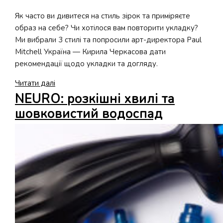
Як часто ви дивитеся на стиль зірок та приміряєте
образ на себе? Чи хотілося вам повторити укладку?
Ми вибрали 3 стилі та попросили арт-директора Paul
Mitchell Україна — Кирила Черкасова дати
рекомендації щодо укладки та догляду.
HOW-
Читати далі
TO:
NEURO: розкішні хвилі та
Стиль
шовковистий водоспад
как
у
зірки:
Дженіфер
Лоуренс,
Грета
Ферро
и
Dua