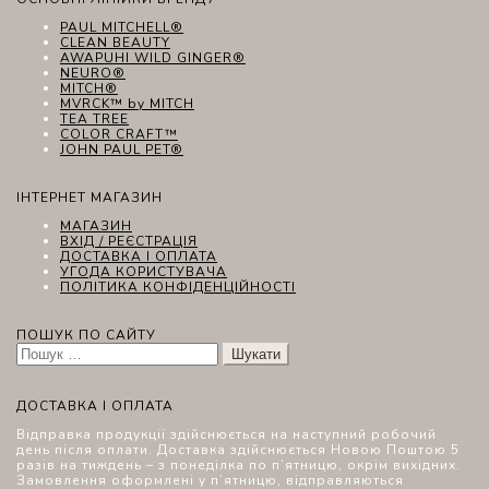
PAUL MITCHELL®
CLEAN BEAUTY
AWAPUHI WILD GINGER®
NEURO®
MITCH®
MVRCK™ by MITCH
TEA TREE
COLOR CRAFT™
JOHN PAUL PET®
ІНТЕРНЕТ МАГАЗИН
МАГАЗИН
ВХІД / РЕЄСТРАЦІЯ
ДОСТАВКА І ОПЛАТА
УГОДА КОРИСТУВАЧА
ПОЛІТИКА КОНФІДЕНЦІЙНОСТІ
ПОШУК ПО САЙТУ
Пошук:
ДОСТАВКА І ОПЛАТА
Відправка продукції здійснюється на наступний робочий
день після оплати. Доставка здійснюється Новою Поштою 5
разів на тиждень – з понеділка по п’ятницю, окрім вихідних.
Замовлення оформлені у п’ятницю, відправляються