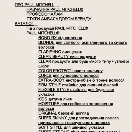
ПРО PAUL MITCHELL
Розгорнуте
НАВЧАННЯ PAUL MITCHELL®
вкладене
ПРОФЕСІОНАЛАМ
меню
СТАТИ АМБАСАДОРОМ БРЕНДУ
КАТАЛОГ
Розгорнуте
Гід з продукції PAUL MITCHELL®
вкладене
PAUL MITCHELL®
меню
Розгорнуте
BOND RX вiдновлення
вкладене
BLONDE для світлого, освітленного та сивого
меню
волосся
CLARIFYING очищення
CLEAN BEAUTY еко-продукти
CLEAR продукти для будь-якого типу чутливої
шкіри
COLOR PROTECT захист кольору
CURLS для кучерявого волосся
EXTRA-BODY екстра-об’єм & тонке волосся
FIRM STYLE стайлінг для сильної фіксації
FLEXIBLE STYLE стайлінг для будь-якої
укладки
KIDS дитяча лінія
MOISTURE для глибокого зволоження
волосся
ORIGINAL базовий догляд
SUPER SKINNY для розгладження самого
примхливого і неслухняного волосся
SOFT STYLE для швидкої укладки