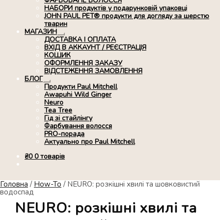
ФАРБОВАНЕ ВОЛОССЯ
НАБОРИ продуктів у подарунковій упаковці
JOHN PAUL PET® продукти для догляду за шерстю
тварин
МАГАЗИН
Розгорнуте
ДОСТАВКА І ОПЛАТА
вкладене
ВХІД В АККАУНТ / РЕЄСТРАЦІЯ
меню
КОШИК
ОФОРМЛЕННЯ ЗАКАЗУ
ВІДСТЕЖЕННЯ ЗАМОВЛЕННЯ
БЛОГ
Розгорнуте
Продукти Paul Mitchell
вкладене
Awapuhi Wild Ginger
меню
Neuro
Tea Tree
Гід зі стайлінгу
Фарбування волосся
PRO-порада
Актуально про Paul Mitchell
₴
0
0 товарів
Головна
/
How-To
/
NEURO: розкішні хвилі та шовковистий
водоспад
NEURO: розкішні хвилі та