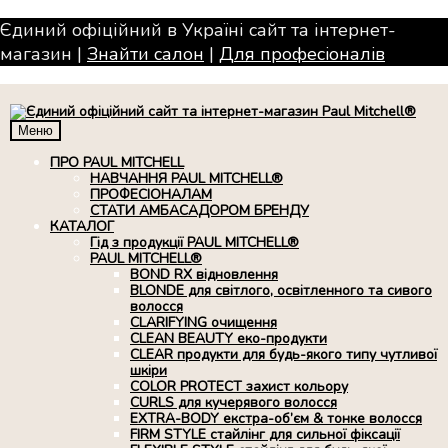
Єдиний офіційний в Україні сайт та інтернет-
магазин |
Знайти салон
|
Для професiоналiв
Меню
ПРО PAUL MITCHELL
НАВЧАННЯ PAUL MITCHELL®
ПРОФЕСІОНАЛАМ
СТАТИ АМБАСАДОРОМ БРЕНДУ
КАТАЛОГ
Гід з продукції PAUL MITCHELL®
PAUL MITCHELL®
BOND RX вiдновлення
BLONDE для світлого, освітленного та сивого
волосся
CLARIFYING очищення
CLEAN BEAUTY еко-продукти
CLEAR продукти для будь-якого типу чутливої
шкіри
COLOR PROTECT захист кольору
CURLS для кучерявого волосся
EXTRA-BODY екстра-об’єм & тонке волосся
FIRM STYLE стайлінг для сильної фіксації