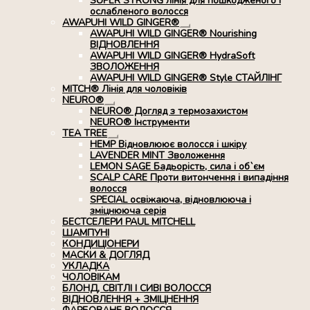
SUPER STRONG лінія для пошкодженого і
ослабленого волосся
AWAPUHI WILD GINGER®
Розгорнуте
AWAPUHI WILD GINGER® Nourishing
вкладене
ВІДНОВЛЕННЯ
меню
AWAPUHI WILD GINGER® HydraSoft
ЗВОЛОЖЕННЯ
AWAPUHI WILD GINGER® Style СТАЙЛІНГ
MITCH® Лінія для чоловіків
NEURO®
Розгорнуте
NEURO® Догляд з термозахистом
вкладене
NEURO® Інструменти
меню
TEA TREE
Розгорнуте
HEMP Відновлюює волосся і шкіру
вкладене
LAVENDER MINT Зволоження
меню
LEMON SAGE Бадьорість, сила і об`єм
SCALP CARE Проти витончення і випадіння
волосся
SPECIAL освіжаюча, відновлююча і
зміцнююча серія
БЕСТСЕЛЕРИ PAUL MITCHELL
ШАМПУНІ
КОНДИЦІОНЕРИ
МАСКИ & ДОГЛЯД
УКЛАДКА
ЧОЛОВІКАМ
БЛОНД, СВІТЛІ І СИВІ ВОЛОССЯ
ВІДНОВЛЕННЯ + ЗМІЦНЕННЯ