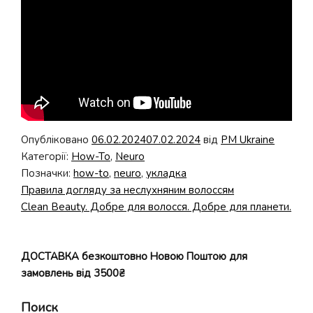
Опубліковано
06.02.2024
07.02.2024
від
PM Ukraine
Категорії:
How-To
,
Neuro
Позначки:
how-to
,
neuro
,
укладка
Попередні
Правила догляду за неслухняним волоссям
Навігація
записи:
Наступні
Clean Beauty. Добре для волосся. Добре для планети.
записів
записи:
ДОСТАВКА безкоштовно Новою Поштою для
замовлень від 3500₴
Поиск