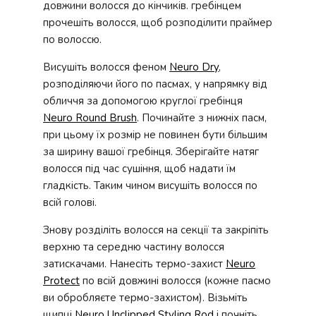
довжини волосся до кінчиків. гребінцем
прочешіть волосся, щоб розподілити праймер
по волоссю.
Висушіть волосся феном
Neuro Dry
,
розподіляючи його по пасмах, у напрямку від
обличчя за допомогою круглої гребінця
Neuro Round Brush
. Починайте з нижніх пасм,
при цьому їх розмір не повинен бути більшим
за ширину вашої гребінця. Зберігайте натяг
волосся під час сушіння, щоб надати їм
гладкість. Таким чином висушіть волосся по
всій голові.
Знову розділіть волосся на секції та закріпіть
верхню та середню частину волосся
затискачами. Нанесіть термо-захист
Neuro
Protect
по всій довжині волосся (кожне пасмо
ви обробляєте термо-захистом). Візьміть
щипці
Neuro Unclipped Styling Rod
і почніть