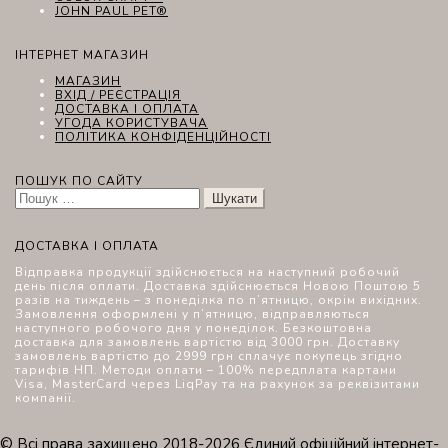
JOHN PAUL PET®
ІНТЕРНЕТ МАГАЗИН
МАГАЗИН
ВХІД / РЕЄСТРАЦІЯ
ДОСТАВКА І ОПЛАТА
УГОДА КОРИСТУВАЧА
ПОЛІТИКА КОНФІДЕНЦІЙНОСТІ
ПОШУК ПО САЙТУ
Пошук:
ДОСТАВКА І ОПЛАТА
Відправка продукції здійснюється на наступний робочий
день після оплати. Доставка здійснюється Новою Поштою 5
разів на тиждень – з понеділка по п’ятницю, окрім вихідних.
Замовлення оформлені у п’ятницю, відправляються
наступного робочого дня у понеділок. Безкоштовна
доставка для замовлень вартістю від 3000 грн. Доставку
замовлень вартістю до 2999 грн сплачує покупець згідно
тарифів НП. Методи оплати – 100% передплата картами
Visa, MasterCard через LiqPay та на рахунок за реквізитами
компанії.
© Всі права захищено 2018-2026 Єдиний офіційний інтернет-