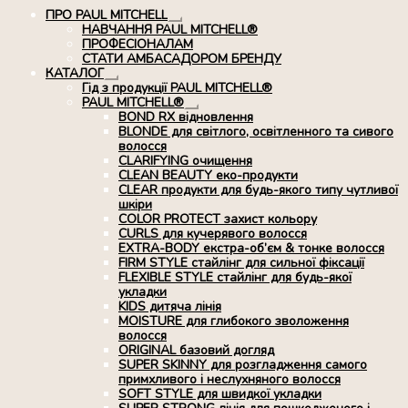
ПРО PAUL MITCHELL
Розгорнуте
НАВЧАННЯ PAUL MITCHELL®
вкладене
ПРОФЕСІОНАЛАМ
меню
СТАТИ АМБАСАДОРОМ БРЕНДУ
КАТАЛОГ
Розгорнуте
Гід з продукції PAUL MITCHELL®
вкладене
PAUL MITCHELL®
меню
Розгорнуте
BOND RX вiдновлення
вкладене
BLONDE для світлого, освітленного та сивого
меню
волосся
CLARIFYING очищення
CLEAN BEAUTY еко-продукти
CLEAR продукти для будь-якого типу чутливої
шкіри
COLOR PROTECT захист кольору
CURLS для кучерявого волосся
EXTRA-BODY екстра-об’єм & тонке волосся
FIRM STYLE стайлінг для сильної фіксації
FLEXIBLE STYLE стайлінг для будь-якої
укладки
KIDS дитяча лінія
MOISTURE для глибокого зволоження
волосся
ORIGINAL базовий догляд
SUPER SKINNY для розгладження самого
примхливого і неслухняного волосся
SOFT STYLE для швидкої укладки