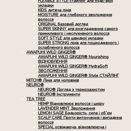
FLEXIBLE STYLE стайлінг для будь-якої
укладки
KIDS дитяча лінія
MOISTURE для глибокого зволоження
волосся
ORIGINAL базовий догляд
SUPER SKINNY для розгладження самого
примхливого і неслухняного волосся
SOFT STYLE для швидкої укладки
SUPER STRONG лінія для пошкодженого і
ослабленого волосся
AWAPUHI WILD GINGER®
AWAPUHI WILD GINGER® Nourishing
ВІДНОВЛЕННЯ
AWAPUHI WILD GINGER® HydraSoft
ЗВОЛОЖЕННЯ
AWAPUHI WILD GINGER® Style СТАЙЛІНГ
MITCH® Лінія для чоловіків
NEURO®
NEURO® Догляд з термозахистом
NEURO® Інструменти
TEA TREE
HEMP Відновлюює волосся і шкіру
LAVENDER MINT Зволоження
LEMON SAGE Бадьорість, сила і об`єм
SCALP CARE Проти витончення і випадіння
волосся
SPECIAL освіжаюча, відновлююча і