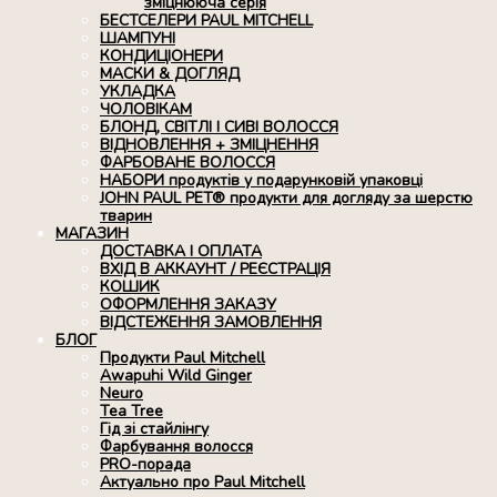
зміцнююча серія
БЕСТСЕЛЕРИ PAUL MITCHELL
ШАМПУНІ
КОНДИЦІОНЕРИ
МАСКИ & ДОГЛЯД
УКЛАДКА
ЧОЛОВІКАМ
БЛОНД, СВІТЛІ І СИВІ ВОЛОССЯ
ВІДНОВЛЕННЯ + ЗМІЦНЕННЯ
ФАРБОВАНЕ ВОЛОССЯ
НАБОРИ продуктів у подарунковій упаковці
JOHN PAUL PET® продукти для догляду за шерстю
тварин
МАГАЗИН
ДОСТАВКА І ОПЛАТА
ВХІД В АККАУНТ / РЕЄСТРАЦІЯ
КОШИК
ОФОРМЛЕННЯ ЗАКАЗУ
ВІДСТЕЖЕННЯ ЗАМОВЛЕННЯ
БЛОГ
Продукти Paul Mitchell
Awapuhi Wild Ginger
Neuro
Tea Tree
Гід зі стайлінгу
Фарбування волосся
PRO-порада
Актуально про Paul Mitchell