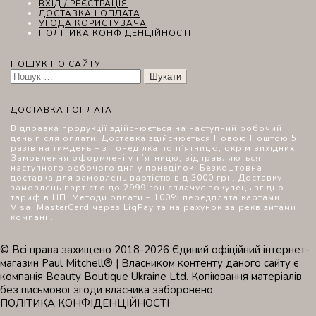
ВХІД / РЕЄСТРАЦІЯ
ДОСТАВКА І ОПЛАТА
УГОДА КОРИСТУВАЧА
ПОЛІТИКА КОНФІДЕНЦІЙНОСТІ
ПОШУК ПО САЙТУ
Пошук:
ДОСТАВКА І ОПЛАТА
Відправка продукції здійснюється на наступний робочий
день після оплати. Доставка здійснюється Новою Поштою 5
разів на тиждень – з понеділка по п’ятницю, окрім вихідних.
Замовлення оформлені у п’ятницю, відправляються
наступного робочого дня у понеділок. Безкоштовна
доставка для замовлень вартістю від 3000 грн. Доставку
замовлень вартістю до 2999 грн сплачує покупець згідно
тарифів НП. Методи оплати – 100% передплата картами
Visa, MasterCard через LiqPay та на рахунок за реквізитами
компанії.
© Всі права захищено 2018-2026 Єдиний офіційний інтернет-
магазин Paul Mitchell® | Власником контенту даного сайту є
компанія Beauty Boutique Ukraine Ltd. Копіювання матеріалів
без письмової згоди власника заборонено.
ПОЛІТИКА КОНФІДЕНЦІЙНОСТІ