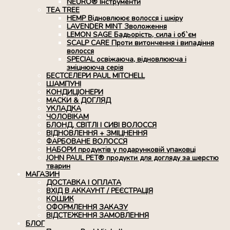
NEURO® Інструменти
TEA TREE
HEMP Відновлюює волосся і шкіру
LAVENDER MINT Зволоження
LEMON SAGE Бадьорість, сила і об`єм
SCALP CARE Проти витончення і випадіння
волосся
SPECIAL освіжаюча, відновлююча і
зміцнююча серія
БЕСТСЕЛЕРИ PAUL MITCHELL
ШАМПУНІ
КОНДИЦІОНЕРИ
МАСКИ & ДОГЛЯД
УКЛАДКА
ЧОЛОВІКАМ
БЛОНД, СВІТЛІ І СИВІ ВОЛОССЯ
ВІДНОВЛЕННЯ + ЗМІЦНЕННЯ
ФАРБОВАНЕ ВОЛОССЯ
НАБОРИ продуктів у подарунковій упаковці
JOHN PAUL PET® продукти для догляду за шерстю
тварин
МАГАЗИН
ДОСТАВКА І ОПЛАТА
ВХІД В АККАУНТ / РЕЄСТРАЦІЯ
КОШИК
ОФОРМЛЕННЯ ЗАКАЗУ
ВІДСТЕЖЕННЯ ЗАМОВЛЕННЯ
БЛОГ