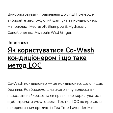
для
хлопців
Використовувати правильний догляд! По-перше,
вибирайте зволожуючий шампунь та кондиціонер.
Наприклад, Hydrasoft Shampoo & Hydrasoft
Conditioner від Awapuhi Wild Ginger.
Що
Читати далі
робити,
Як користуватися Co-Wash
коли
кондиціонером і що таке
волоссю
метод LOC
не
вистачає
зволоження?
Co-Wash кондиціонер — це кондиціонер, що очищає,
без піни. Розбираємо, для якого типу волосся він
підходить найкраще та як правильно користуватися,
щоб отримати wow-ефект. Техніка LOC по кроках із
використанням продуктів Tea Tree Lavender Mint.