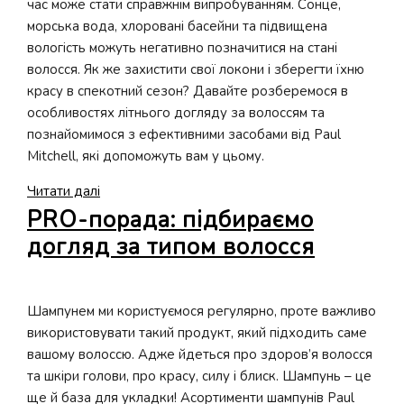
час може стати справжнім випробуванням. Сонце,
морська вода, хлоровані басейни та підвищена
вологість можуть негативно позначитися на стані
волосся. Як же захистити свої локони і зберегти їхню
красу в спекотний сезон? Давайте розберемося в
особливостях літнього догляду за волоссям та
познайомимося з ефективними засобами від Paul
Mitchell, які допоможуть вам у цьому.
Літній
Читати далі
догляд
PRO-порада: підбираємо
за
догляд за типом волосся
волоссям:
Як
зберегти
Шампунем ми користуємося регулярно, проте важливо
красу
використовувати такий продукт, який підходить саме
та
вашому волоссю. Адже йдеться про здоров’я волосся
здоров’я
та шкіри голови, про красу, силу і блиск. Шампунь – це
локонів
ще й база для укладки! Асортименти шампунів Paul