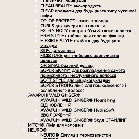
CLARIFYING очищення
CLEAN BEAUTY еко-продукти
CLEAR продукти для будь-якого типу чутливої
шкіри
COLOR PROTECT захист кольору
CURLS для кучерявого волосся
EXTRA-BODY екстра-об’єм & тонке волосся
FIRM STYLE стайлінг для сильної фіксації
FLEXIBLE STYLE стайлінг для будь-якої
укладки
KIDS дитяча лінія
MOISTURE для глибокого зволоження
волосся
ORIGINAL базовий догляд
SUPER SKINNY для розгладження самого
примхливого і неслухняного волосся
SOFT STYLE для швидкої укладки
SUPER STRONG лінія для пошкодженого і
ослабленого волосся
AWAPUHI WILD GINGER®
AWAPUHI WILD GINGER® Nourishing
ВІДНОВЛЕННЯ
AWAPUHI WILD GINGER® HydraSoft
ЗВОЛОЖЕННЯ
AWAPUHI WILD GINGER® Style СТАЙЛІНГ
MITCH® Лінія для чоловіків
NEURO®
NEURO® Догляд з термозахистом