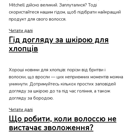
у
Mitchell дійсно великий. Заплуталися? Тоді
спеку
скористайтеся нашим гідом, щоб підібрати найкращий
продукт для свого волосся.
PRO-
Читати далі
порада:
Гід догляду за шкірою для
підбираємо
хлопців
догляд
за
типом
Хороші новини для хлопців: порізи від бритви і
волосся
волоски, що вросли — цих неприємних моментів можна
уникнути. Дотримуйтесь кількох простих заповідей
догляду за шкірою до та під час гоління, а також
догляду за бородою.
Гід
Читати далі
догляду
Що робити, коли волоссю не
за
вистачає зволоження?
шкірою