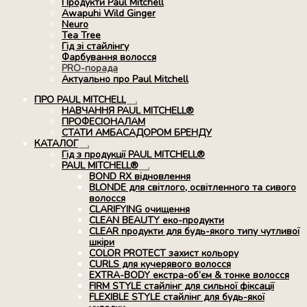
Продукти Paul Mitchell
Awapuhi Wild Ginger
Neuro
Tea Tree
Гід зі стайлінгу
Фарбування волосся
PRO-порада
Актуально про Paul Mitchell
ПРО PAUL MITCHELL
Розгорнуте
НАВЧАННЯ PAUL MITCHELL®
вкладене
ПРОФЕСІОНАЛАМ
меню
СТАТИ АМБАСАДОРОМ БРЕНДУ
КАТАЛОГ
Розгорнуте
Гід з продукції PAUL MITCHELL®
вкладене
PAUL MITCHELL®
меню
Розгорнуте
BOND RX вiдновлення
вкладене
BLONDE для світлого, освітленного та сивого
меню
волосся
CLARIFYING очищення
CLEAN BEAUTY еко-продукти
CLEAR продукти для будь-якого типу чутливої
шкіри
COLOR PROTECT захист кольору
CURLS для кучерявого волосся
EXTRA-BODY екстра-об’єм & тонке волосся
FIRM STYLE стайлінг для сильної фіксації
FLEXIBLE STYLE стайлінг для будь-якої