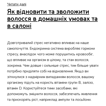
Як
Читати далі
користуватися
Як відновити та зволожити
Co-
волосся в домашніх умовах та
Wash
в салоні
кондиціонером
і
що
Довготривалий стрес негативно впливає на наше
таке
самопочуття. Ендокринна система виробляє гормони
метод
стресу, внаслідок чого може порушитись кровообіг,
LOC
що впливає на організм в цілому, та стан волосся,
зокрема. Чим довше і сильніше стрес, тим більше уваги
потрібно приділяти собі на відновлення. Якщо ви
зіткнулися з надмірним випаданням волосся, вашому
організму підуть на користь вітаміни групи В, залізо,
вітамін D. Користуйтеся тими засобами, які
допоможуть зміцнити волосся, забезпечать живлення
та прискорять ріст, наприклад ампули та лосьйони.