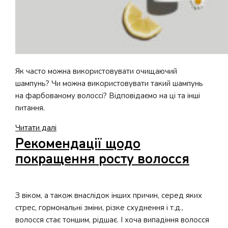
Як часто можна використовувати очищаючий
шампунь? Чи можна використовувати такий шампунь
на фарбованому волоссі? Відповідаємо на ці та інші
питання.
PRO-
Читати далі
порада:
Рекомендації щодо
як
покращення росту волосся
правильно
користуватися
шампунями,
З віком, а також внаслідок інших причин, серед яких
що
стрес, гормональні зміни, різке схуднення і т.д.,
глибоко
волосся стає тоншим, рідшає. І хоча випадіння волосся
очищають