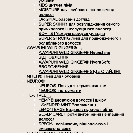
укладки
KIDS дитяча лінія
MOISTURE для глибокого зволоження
волосся
ORIGINAL базовий догляд
SUPER SKINNY для розгладження самого
примхливого і неслухняного волосся
SOFT STYLE для швидкої укладки
SUPER STRONG лінія для пошкодженого і
ослабленого волосся
AWAPUHI WILD GINGER®
Розгорнуте
AWAPUHI WILD GINGER® Nourishing
вкладене
ВІДНОВЛЕННЯ
меню
AWAPUHI WILD GINGER® HydraSoft
ЗВОЛОЖЕННЯ
AWAPUHI WILD GINGER® Style СТАЙЛІНГ
MITCH® Лінія для чоловіків
NEURO®
Розгорнуте
NEURO® Догляд з термозахистом
вкладене
NEURO® Інструменти
меню
TEA TREE
Розгорнуте
HEMP Відновлюює волосся і шкіру
вкладене
LAVENDER MINT Зволоження
меню
LEMON SAGE Бадьорість, сила і об`єм
SCALP CARE Проти витончення і випадіння
волосся
SPECIAL освіжаюча, відновлююча і
зміцнююча серія