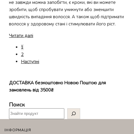
не завжди можна запобігти, є кроки, які ви можете
зробити, щоб спробувати уникнути або зменшити
швидкість випадіння волосся. А також щоб підтримати
волосся у здоровому стані і стимулювати його ріст.
Рекомендації
Читати далі
щодо
1
Пагінація
покращення
2
записів
росту
Наступні
волосся
ДОСТАВКА безкоштовно Новою Поштою для
замовлень від 3500₴
Поиск
ІНФОРМАЦІЯ