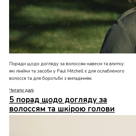
Поради щодо догляду за волоссям навесні та влитку:
які лінійки та засоби у Рaul Мitchell є для ослабленого
волосся та для боротьби з випадінням.
PRO-
Читати далі
порада:
5 порад щодо догляду за
Догляд
волоссям та шкірою голови
для
пошкодженого,
ослабленого
волосся