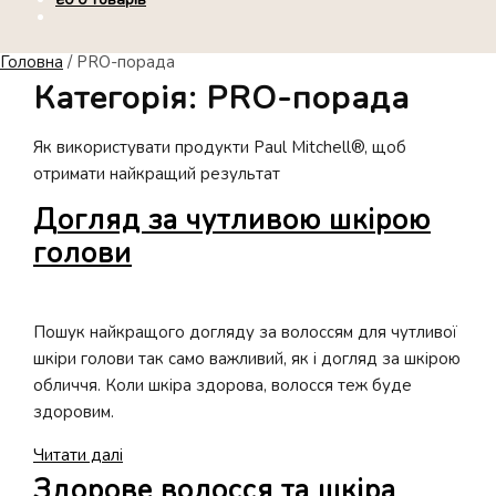
Головна
/
PRO-порада
Категорія:
PRO-порада
Як використувати продукти Paul Mitchell®, щоб
отримати найкращий результат
Догляд за чутливою шкірою
голови
Пошук найкращого догляду за волоссям для чутливої
шкіри голови так само важливий, як і догляд за шкірою
обличчя. Коли шкіра здорова, волосся теж буде
здоровим.
Догляд
Читати далі
за
Здорове волосся та шкіра