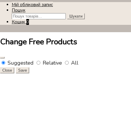
Мій обліковий запис
Пошук
Шукати:
Шукати
Кошик
0
Change Free Products
Suggested
Relative
All
Close
Save