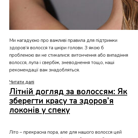
Ми нагадуємо про важливі правила для підтримки
здоров’я волосся та шкіри голови. З якою б
проблемою ви не стикалися: витончення або випадіння
волосся, лупа і свербіж, зневоднення тощо, наші
рекомендації вам знадобляться.
Здорове
Читати далі
волосся
Літній догляд за волоссям: Як
та
зберегти красу та здоров’я
шкіра
локонів у спеку
голови
Літо – прекрасна пора, але для нашого волосся цей