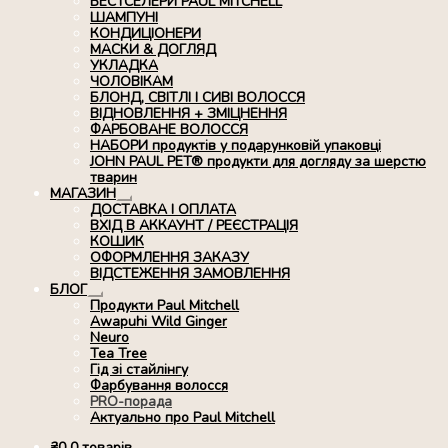
БЕСТСЕЛЕРИ PAUL MITCHELL
ШАМПУНІ
КОНДИЦІОНЕРИ
МАСКИ & ДОГЛЯД
УКЛАДКА
ЧОЛОВІКАМ
БЛОНД, СВІТЛІ І СИВІ ВОЛОССЯ
ВІДНОВЛЕННЯ + ЗМІЦНЕННЯ
ФАРБОВАНЕ ВОЛОССЯ
НАБОРИ продуктів у подарунковій упаковці
JOHN PAUL PET® продукти для догляду за шерстю
тварин
МАГАЗИН
Розгорнуте
ДОСТАВКА І ОПЛАТА
вкладене
ВХІД В АККАУНТ / РЕЄСТРАЦІЯ
меню
КОШИК
ОФОРМЛЕННЯ ЗАКАЗУ
ВІДСТЕЖЕННЯ ЗАМОВЛЕННЯ
БЛОГ
Розгорнуте
Продукти Paul Mitchell
вкладене
Awapuhi Wild Ginger
меню
Neuro
Tea Tree
Гід зі стайлінгу
Фарбування волосся
PRO-порада
Актуально про Paul Mitchell
₴
0
0 товарів