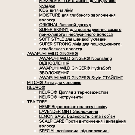
FLEXIBLE STYLE стайлінг для будь-якої
укладки
KIDS дитяча лінія
MOISTURE для глибокого зволоження
волосся
ORIGINAL базовий догляд
SUPER SKINNY для розгладження самого
примхливого і неслухняного волосся
SOFT STYLE для швидкої укладки
SUPER STRONG лінія для пошкодженого і
ослабленого волосся
AWAPUHI WILD GINGER®
AWAPUHI WILD GINGER® Nourishing
ВІДНОВЛЕННЯ
AWAPUHI WILD GINGER® HydraSoft
ЗВОЛОЖЕННЯ
AWAPUHI WILD GINGER® Style СТАЙЛІНГ
MITCH® Лінія для чоловіків
NEURO®
NEURO® Догляд з термозахистом
NEURO® Інструменти
TEA TREE
HEMP Відновлюює волосся і шкіру
LAVENDER MINT Зволоження
LEMON SAGE Бадьорість, сила і об`єм
SCALP CARE Проти витончення і випадіння
волосся
SPECIAL освіжаюча, відновлююча і