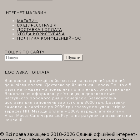
ІНТЕРНЕТ МАГАЗИН
МАГАЗИН
ВХІД / РЕЄСТРАЦІЯ
ДОСТАВКА І ОПЛАТА
УГОДА КОРИСТУВАЧА
ПОЛІТИКА КОНФІДЕНЦІЙНОСТІ
ПОШУК ПО САЙТУ
Пошук:
ДОСТАВКА І ОПЛАТА
Відправка продукції здійснюється на наступний робочий
день після оплати. Доставка здійснюється Новою Поштою 5
разів на тиждень – з понеділка по п’ятницю, окрім вихідних.
Замовлення оформлені у п’ятницю, відправляються
наступного робочого дня у понеділок. Безкоштовна
доставка для замовлень вартістю від 3000 грн. Доставку
замовлень вартістю до 2999 грн сплачує покупець згідно
тарифів НП. Методи оплати – 100% передплата картами
Visa, MasterCard через LiqPay та на рахунок за реквізитами
компанії.
© Всі права захищено 2018-2026 Єдиний офіційний інтернет-