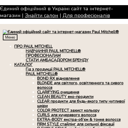
Єдиний офіційний в Україні сайт та інтернет-
магазин |
Знайти салон
|
Для професiоналiв
Меню
ПРО PAUL MITCHELL
НАВЧАННЯ PAUL MITCHELL®
ПРОФЕСІОНАЛАМ
СТАТИ АМБАСАДОРОМ БРЕНДУ
КАТАЛОГ
Гід з продукції PAUL MITCHELL®
PAUL MITCHELL®
BOND RX вiдновлення
BLONDE для світлого, освітленного та сивого
волосся
CLARIFYING очищення
CLEAN BEAUTY еко-продукти
CLEAR продукти для будь-якого типу чутливої
шкіри
COLOR PROTECT захист кольору
CURLS для кучерявого волосся
EXTRA-BODY екстра-об’єм & тонке волосся
FIRM STYLE стайлінг для сильної фіксації