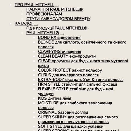
ПРО PAUL MITCHELL
Розгорнуте
НАВЧАННЯ PAUL MITCHELL®
вкладене
ПРОФЕСІОНАЛАМ
меню
СТАТИ АМБАСАДОРОМ БРЕНДУ
КАТАЛОГ
Розгорнуте
Гід з продукції PAUL MITCHELL®
вкладене
PAUL MITCHELL®
меню
Розгорнуте
BOND RX вiдновлення
вкладене
BLONDE для світлого, освітленного та сивого
меню
волосся
CLARIFYING очищення
CLEAN BEAUTY еко-продукти
CLEAR продукти для будь-якого типу чутливої
шкіри
COLOR PROTECT захист кольору
CURLS для кучерявого волосся
EXTRA-BODY екстра-об’єм & тонке волосся
FIRM STYLE стайлінг для сильної фіксації
FLEXIBLE STYLE стайлінг для будь-якої
укладки
KIDS дитяча лінія
MOISTURE для глибокого зволоження
волосся
ORIGINAL базовий догляд
SUPER SKINNY для розгладження самого
примхливого і неслухняного волосся
SOFT STYLE для швидкої укладки