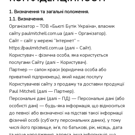
1. Визначення та загальні положення.
1.1. Визначення.
Організатор – ТОВ «Бьюті Бутік Україна», власник
сайту paulmitchell.com.ua (далі – Організатор).
Сайт – сайт у мережі “Інтернет” –
https://paulmitchell.com.ua (далі – Сайт).
Користувач – фізична особа, яка користується
послугами Сайту (далі – Користувач).
Партнер — салон краси (юридична особа або
приватний підприємець), який надає послугу
Користувачеві сайту з продажу та доставки продукції
Paul Mitchell (далі — Партнер).
Персональні дані (далі – ПД) — Персональні дані (або
особисті дані) — будь-яка інформація, що відноситься
до певної або визначеної на підставі такої інформації
фізичній особі (суб’єкту персональних даних), у тому
числі його прізвище, ім’я, по батькові, рік, місяць, дата
та місце народження, адреса, інша інформація, що