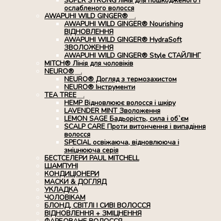
SUPER STRONG лінія для пошкодженого і
ослабленого волосся
AWAPUHI WILD GINGER®
Розгорнуте
AWAPUHI WILD GINGER® Nourishing
вкладене
ВІДНОВЛЕННЯ
меню
AWAPUHI WILD GINGER® HydraSoft
ЗВОЛОЖЕННЯ
AWAPUHI WILD GINGER® Style СТАЙЛІНГ
MITCH® Лінія для чоловіків
NEURO®
Розгорнуте
NEURO® Догляд з термозахистом
вкладене
NEURO® Інструменти
меню
TEA TREE
Розгорнуте
HEMP Відновлюює волосся і шкіру
вкладене
LAVENDER MINT Зволоження
меню
LEMON SAGE Бадьорість, сила і об`єм
SCALP CARE Проти витончення і випадіння
волосся
SPECIAL освіжаюча, відновлююча і
зміцнююча серія
БЕСТСЕЛЕРИ PAUL MITCHELL
ШАМПУНІ
КОНДИЦІОНЕРИ
МАСКИ & ДОГЛЯД
УКЛАДКА
ЧОЛОВІКАМ
БЛОНД, СВІТЛІ І СИВІ ВОЛОССЯ
ВІДНОВЛЕННЯ + ЗМІЦНЕННЯ