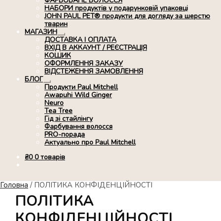
ФАРБОВАНЕ ВОЛОССЯ
НАБОРИ продуктів у подарунковій упаковці
JOHN PAUL PET® продукти для догляду за шерстю
тварин
МАГАЗИН
Розгорнуте
ДОСТАВКА І ОПЛАТА
вкладене
ВХІД В АККАУНТ / РЕЄСТРАЦІЯ
меню
КОШИК
ОФОРМЛЕННЯ ЗАКАЗУ
ВІДСТЕЖЕННЯ ЗАМОВЛЕННЯ
БЛОГ
Розгорнуте
Продукти Paul Mitchell
вкладене
Awapuhi Wild Ginger
меню
Neuro
Tea Tree
Гід зі стайлінгу
Фарбування волосся
PRO-порада
Актуально про Paul Mitchell
₴
0
0 товарів
Головна
/
ПОЛІТИКА КОНФІДЕНЦІЙНОСТІ
ПОЛІТИКА
КОНФІДЕНЦІЙНОСТІ