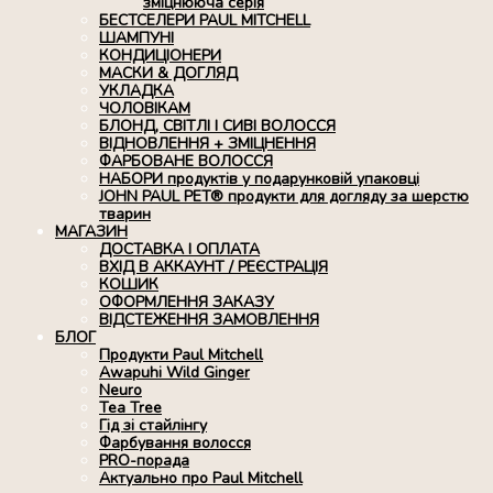
зміцнююча серія
БЕСТСЕЛЕРИ PAUL MITCHELL
ШАМПУНІ
КОНДИЦІОНЕРИ
МАСКИ & ДОГЛЯД
УКЛАДКА
ЧОЛОВІКАМ
БЛОНД, СВІТЛІ І СИВІ ВОЛОССЯ
ВІДНОВЛЕННЯ + ЗМІЦНЕННЯ
ФАРБОВАНЕ ВОЛОССЯ
НАБОРИ продуктів у подарунковій упаковці
JOHN PAUL PET® продукти для догляду за шерстю
тварин
МАГАЗИН
ДОСТАВКА І ОПЛАТА
ВХІД В АККАУНТ / РЕЄСТРАЦІЯ
КОШИК
ОФОРМЛЕННЯ ЗАКАЗУ
ВІДСТЕЖЕННЯ ЗАМОВЛЕННЯ
БЛОГ
Продукти Paul Mitchell
Awapuhi Wild Ginger
Neuro
Tea Tree
Гід зі стайлінгу
Фарбування волосся
PRO-порада
Актуально про Paul Mitchell