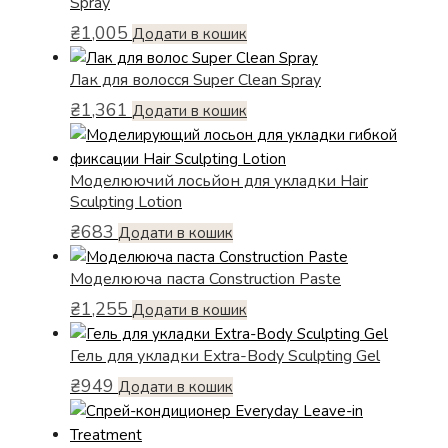
Spray
₴
1,005
Додати в кошик
Лак для волосся Super Clean Spray
₴
1,361
Додати в кошик
Моделюючий лосьйон для укладки Hair
Sculpting Lotion
₴
683
Додати в кошик
Моделююча паста Construction Paste
₴
1,255
Додати в кошик
Гель для укладки Extra-Body Sculpting Gel
₴
949
Додати в кошик