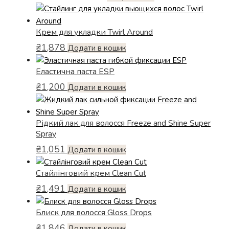
сторінці
цін:
товар
від
товару
має
₴1,294
Крем для укладки Twirl Around
кілька
до
варіантів.
₴
1,878
₴2,735
Додати в кошик
Параметри
можна
Еластична паста ESP
вибрати
₴
1,200
Додати в кошик
на
сторінці
товару
Рідкий лак для волосся Freeze and Shine Super
Spray
₴
1,051
Додати в кошик
Стайлінговий крем Clean Cut
₴
1,491
Додати в кошик
Блиск для волосся Gloss Drops
₴
1,846
Додати в кошик