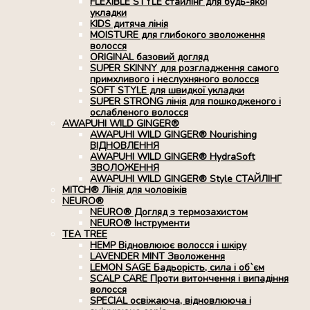
FLEXIBLE STYLE стайлінг для будь-якої
укладки
KIDS дитяча лінія
MOISTURE для глибокого зволоження
волосся
ORIGINAL базовий догляд
SUPER SKINNY для розгладження самого
примхливого і неслухняного волосся
SOFT STYLE для швидкої укладки
SUPER STRONG лінія для пошкодженого і
ослабленого волосся
AWAPUHI WILD GINGER®
AWAPUHI WILD GINGER® Nourishing
ВІДНОВЛЕННЯ
AWAPUHI WILD GINGER® HydraSoft
ЗВОЛОЖЕННЯ
AWAPUHI WILD GINGER® Style СТАЙЛІНГ
MITCH® Лінія для чоловіків
NEURO®
NEURO® Догляд з термозахистом
NEURO® Інструменти
TEA TREE
HEMP Відновлюює волосся і шкіру
LAVENDER MINT Зволоження
LEMON SAGE Бадьорість, сила і об`єм
SCALP CARE Проти витончення і випадіння
волосся
SPECIAL освіжаюча, відновлююча і