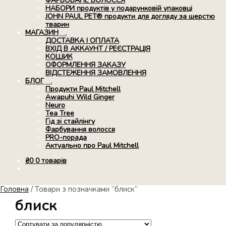
ФАРБОВАНЕ ВОЛОССЯ
НАБОРИ продуктів у подарунковій упаковці
JOHN PAUL PET® продукти для догляду за шерстю
тварин
МАГАЗИН
Розгорнуте
ДОСТАВКА І ОПЛАТА
вкладене
ВХІД В АККАУНТ / РЕЄСТРАЦІЯ
меню
КОШИК
ОФОРМЛЕННЯ ЗАКАЗУ
ВІДСТЕЖЕННЯ ЗАМОВЛЕННЯ
БЛОГ
Розгорнуте
Продукти Paul Mitchell
вкладене
Awapuhi Wild Ginger
меню
Neuro
Tea Tree
Гід зі стайлінгу
Фарбування волосся
PRO-порада
Актуально про Paul Mitchell
₴
0
0 товарів
Головна
/
Товари з позначками “блиск”
блиск