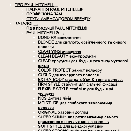
ПРО PAUL MITCHELL
Розгорнуте
НАВЧАННЯ PAUL MITCHELL®
вкладене
ПРОФЕСІОНАЛАМ
меню
СТАТИ АМБАСАДОРОМ БРЕНДУ
КАТАЛОГ
Розгорнуте
Гід з продукції PAUL MITCHELL®
вкладене
PAUL MITCHELL®
меню
Розгорнуте
BOND RX вiдновлення
вкладене
BLONDE для світлого, освітленного та сивого
меню
волосся
CLARIFYING очищення
CLEAN BEAUTY еко-продукти
CLEAR продукти для будь-якого типу чутливої
шкіри
COLOR PROTECT захист кольору
CURLS для кучерявого волосся
EXTRA-BODY екстра-об’єм & тонке волосся
FIRM STYLE стайлінг для сильної фіксації
FLEXIBLE STYLE стайлінг для будь-якої
укладки
KIDS дитяча лінія
MOISTURE для глибокого зволоження
волосся
ORIGINAL базовий догляд
SUPER SKINNY для розгладження самого
примхливого і неслухняного волосся
SOFT STYLE для швидкої укладки