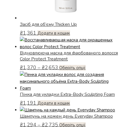
Засіб для об’єму Thicken Up
₴
1,361
Додати в кошик
Відновлююча маска для фарбованого волосся
Color Protect Treatment
Діапазон
₴
1,370
–
₴
2,653
Цей
Оберіть опції
цін:
товар
від
має
₴1,370
кілька
до
Пінка для укладки Extra-Body Sculpting Foam
варіантів.
₴2,653
Параметри
₴
1,191
Додати в кошик
можна
вибрати
Шампунь на кожен день Everyday Shampoo
на
Діапазон
₴
1,294
–
₴
2,735
Цей
Оберіть опції