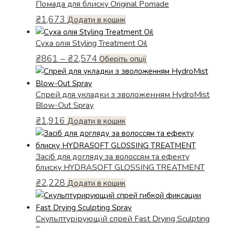
Параметри
Помада для блиску Original Pomade
можна
₴
1,673
Додати в кошик
вибрати
на
Суха олія Styling Treatment Oil
сторінці
Діапазон
₴
861
–
₴
2,574
Цей
Оберіть опції
товару
цін:
товар
від
має
₴861
Спрей для укладки з зволоженням HydroMist
кілька
до
Blow-Out Spray
варіантів.
₴2,574
₴
1,916
Параметри
Додати в кошик
можна
вибрати
Засіб для догляду за волоссям та ефекту
на
блиску HYDRASOFT GLOSSING TREATMENT
сторінці
товару
₴
2,228
Додати в кошик
Скульптурірующій спрей Fast Drying Sculpting