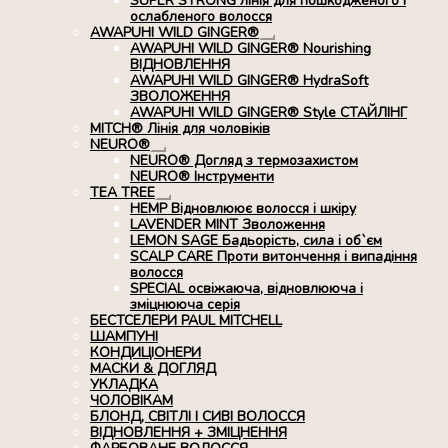
SUPER STRONG лінія для пошкодженого і
ослабленого волосся
AWAPUHI WILD GINGER®
Розгорнуте
AWAPUHI WILD GINGER® Nourishing
вкладене
ВІДНОВЛЕННЯ
меню
AWAPUHI WILD GINGER® HydraSoft
ЗВОЛОЖЕННЯ
AWAPUHI WILD GINGER® Style СТАЙЛІНГ
MITCH® Лінія для чоловіків
NEURO®
Розгорнуте
NEURO® Догляд з термозахистом
вкладене
NEURO® Інструменти
меню
TEA TREE
Розгорнуте
HEMP Відновлюює волосся і шкіру
вкладене
LAVENDER MINT Зволоження
меню
LEMON SAGE Бадьорість, сила і об`єм
SCALP CARE Проти витончення і випадіння
волосся
SPECIAL освіжаюча, відновлююча і
зміцнююча серія
БЕСТСЕЛЕРИ PAUL MITCHELL
ШАМПУНІ
КОНДИЦІОНЕРИ
МАСКИ & ДОГЛЯД
УКЛАДКА
ЧОЛОВІКАМ
БЛОНД, СВІТЛІ І СИВІ ВОЛОССЯ
ВІДНОВЛЕННЯ + ЗМІЦНЕННЯ