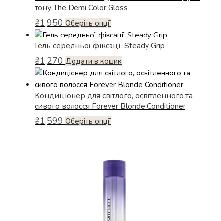
тону The Demi Color Gloss
сторінці
товару
₴
1,950
Цей
Оберіть опції
товар
Гель середньої фіксації Steady Grip
має
кілька
₴
1,270
Додати в кошик
варіантів.
Параметри
можна
Кондиціонер для світлого, освітленного та
сивого волосся Forever Blonde Conditioner
вибрати
на
₴
1,599
Цей
Оберіть опції
сторінці
товар
товару
має
кілька
варіантів.
Параметри
можна
вибрати
на