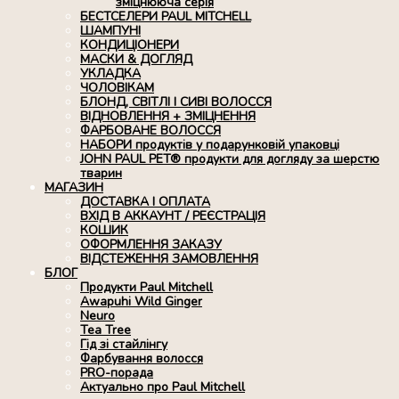
зміцнююча серія
БЕСТСЕЛЕРИ PAUL MITCHELL
ШАМПУНІ
КОНДИЦІОНЕРИ
МАСКИ & ДОГЛЯД
УКЛАДКА
ЧОЛОВІКАМ
БЛОНД, СВІТЛІ І СИВІ ВОЛОССЯ
ВІДНОВЛЕННЯ + ЗМІЦНЕННЯ
ФАРБОВАНЕ ВОЛОССЯ
НАБОРИ продуктів у подарунковій упаковці
JOHN PAUL PET® продукти для догляду за шерстю
тварин
МАГАЗИН
ДОСТАВКА І ОПЛАТА
ВХІД В АККАУНТ / РЕЄСТРАЦІЯ
КОШИК
ОФОРМЛЕННЯ ЗАКАЗУ
ВІДСТЕЖЕННЯ ЗАМОВЛЕННЯ
БЛОГ
Продукти Paul Mitchell
Awapuhi Wild Ginger
Neuro
Tea Tree
Гід зі стайлінгу
Фарбування волосся
PRO-порада
Актуально про Paul Mitchell