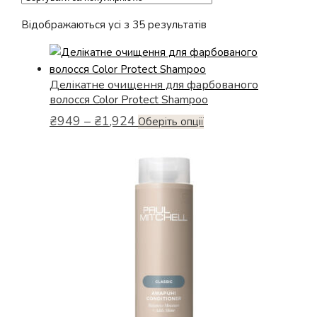
Відсортовано
Відображаються усі з 35 результатів
за
популярністю
Делікатне очищення для фарбованого
волосся Color Protect Shampoo
Діапазон
₴
949
–
₴
1,924
Цей
Оберіть опції
цін:
товар
від
має
₴949
кілька
до
варіантів.
₴1,924
Параметри
можна
вибрати
на
сторінці
товару