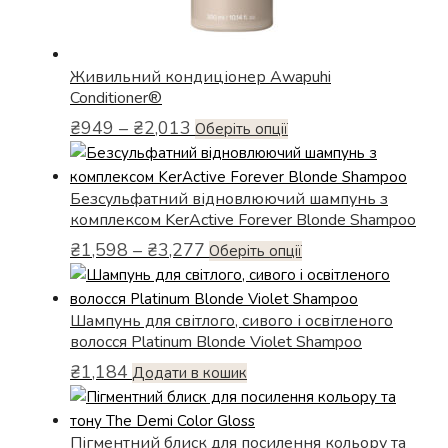
Живильний кондиціонер Awapuhi
Conditioner®
Діапазон
₴
949
–
₴
2,013
Цей
Оберіть опції
цін:
товар
від
має
₴949
Безсульфатний відновлюючий шампунь з
кілька
до
комплексом KerActive Forever Blonde Shampoo
варіантів.
₴2,013
Діапазон
₴
1,598
–
₴
3,277
Параметри
Цей
Оберіть опції
цін:
можна
товар
від
вибрати
має
₴1,598
Шампунь для світлого, сивого і освітленого
на
кілька
до
волосся Platinum Blonde Violet Shampoo
сторінці
варіантів.
₴3,277
товару
₴
1,184
Параметри
Додати в кошик
можна
вибрати
Пігментний блиск для посилення кольору та
на