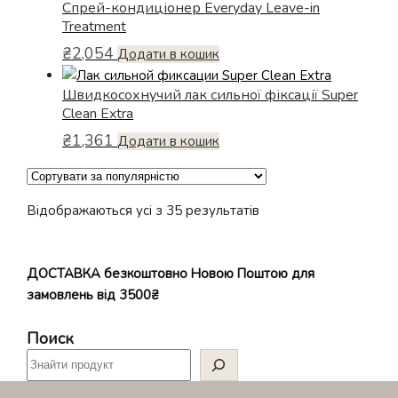
Спрей-кондиціонер Everyday Leave-in
Treatment
₴
2,054
Додати в кошик
Швидкосохнучий лак сильної фіксації Super
Clean Extra
₴
1,361
Додати в кошик
Відсортовано
Відображаються усі з 35 результатів
за
популярністю
ДОСТАВКА безкоштовно Новою Поштою для
замовлень від 3500₴
Поиск