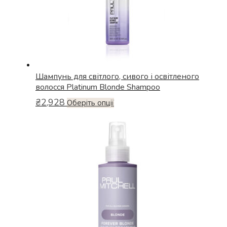
сторінці
товару
Шампунь для світлого, сивого і освітленого
волосся Platinum Blonde Shampoo
₴
2,928
Цей
Оберіть опції
товар
має
кілька
варіантів.
Параметри
можна
вибрати
на
сторінці
товару