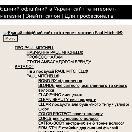
Єдиний офіційний в Україні сайт та інтернет-
магазин |
Знайти салон
|
Для професiоналiв
Меню
ПРО PAUL MITCHELL
НАВЧАННЯ PAUL MITCHELL®
ПРОФЕСІОНАЛАМ
СТАТИ АМБАСАДОРОМ БРЕНДУ
КАТАЛОГ
Гід з продукції PAUL MITCHELL®
PAUL MITCHELL®
BOND RX вiдновлення
BLONDE для світлого, освітленного та сивого
волосся
CLARIFYING очищення
CLEAN BEAUTY еко-продукти
CLEAR продукти для будь-якого типу чутливої
шкіри
COLOR PROTECT захист кольору
CURLS для кучерявого волосся
EXTRA-BODY екстра-об’єм & тонке волосся
FIRM STYLE стайлінг для сильної фіксації