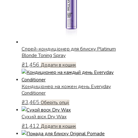
Спрей-кондиціонер для блиску Platinum
Blonde Toning Spray
₴
1,456
Додати в кошик
Кондиціонер на кожен день Everyday
Conditioner
₴
3,465
Цей
Оберіть опції
товар
Сухий віск Dry Wax
має
кілька
₴
1,412
Додати в кошик
варіантів.