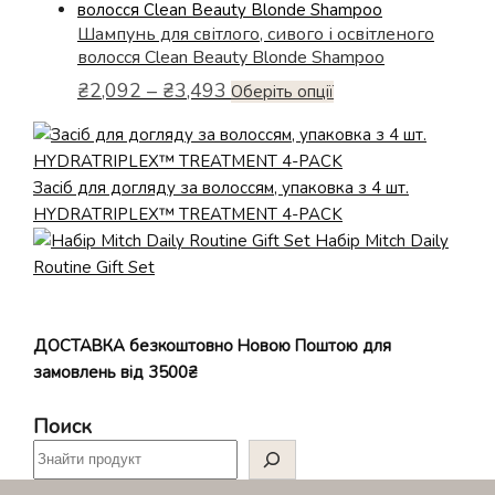
від
має
₴1,072
Шампунь для світлого, сивого і освітленого
кілька
до
волосся Clean Beauty Blonde Shampoo
варіантів.
₴2,565
Діапазон
₴
2,092
–
₴
3,493
Параметри
Цей
Оберіть опції
цін:
можна
товар
від
вибрати
має
₴2,092
на
кілька
до
Засіб для догляду за волоссям, упаковка з 4 шт.
сторінці
варіантів.
₴3,493
HYDRATRIPLEX™ TREATMENT 4-PACK
товару
Параметри
Набiр Mitch Daily
можна
Routine Gift Set
вибрати
на
сторінці
ДОСТАВКА безкоштовно Новою Поштою для
товару
замовлень від 3500₴
Поиск