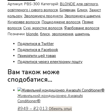
світлого,
Артикул:
PBS-300
Категорій:
BLONDE для світлого,
сивого
освітленого і сивого волосся
,
Білявкам
,
Блиск
,
Захист
і
кольору
,
Зволожуючі продукти
,
Зволожуючі шампуні
,
освітленого
Кучеряве волосся
,
Пошкоджене волосся
,
Пряме
волосся
волосся
,
Сухі, жорстке волосся
,
Фарбоване волосся
Platinum
Позначки:
blonde
,
блиск
,
зволоження
,
шампунь
Blonde
Поділитися в Twitter
Violet
Поділитися в Facebook
Shampoo
Прикріпити цей товар
кількість
Поділитися через електронну пошту
Вам також може
сподобатися…
Живильний кондиціонер Awapuhi
Conditioner®
Діапазон
₴
949
–
₴
2,013
Цей
Оберіть опції