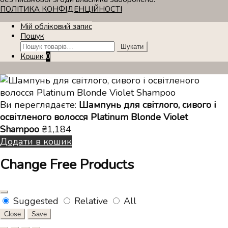
ПОЛІТИКА КОНФІДЕНЦІЙНОСТІ
Мій обліковий запис
Пошук
Шукати:
Шукати
Кошик
0
Ви переглядаєте:
Шампунь для світлого, сивого і
освітленого волосся Platinum Blonde Violet
Shampoo
₴
1,184
Додати в кошик
Change Free Products
Suggested
Relative
All
Close
Save