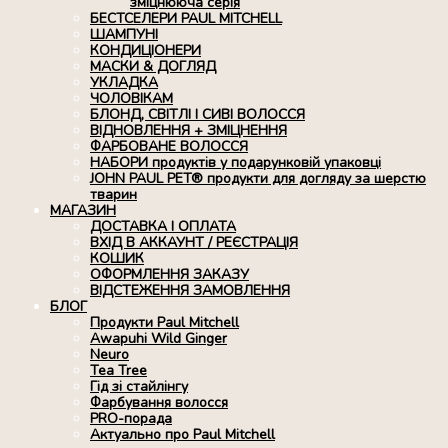
зміцнююча серія
БЕСТСЕЛЕРИ PAUL MITCHELL
ШАМПУНІ
КОНДИЦІОНЕРИ
МАСКИ & ДОГЛЯД
УКЛАДКА
ЧОЛОВІКАМ
БЛОНД, СВІТЛІ І СИВІ ВОЛОССЯ
ВІДНОВЛЕННЯ + ЗМІЦНЕННЯ
ФАРБОВАНЕ ВОЛОССЯ
НАБОРИ продуктів у подарунковій упаковці
JOHN PAUL PET® продукти для догляду за шерстю
тварин
МАГАЗИН
ДОСТАВКА І ОПЛАТА
ВХІД В АККАУНТ / РЕЄСТРАЦІЯ
КОШИК
ОФОРМЛЕННЯ ЗАКАЗУ
ВІДСТЕЖЕННЯ ЗАМОВЛЕННЯ
БЛОГ
Продукти Paul Mitchell
Awapuhi Wild Ginger
Neuro
Tea Tree
Гід зі стайлінгу
Фарбування волосся
PRO-порада
Актуально про Paul Mitchell