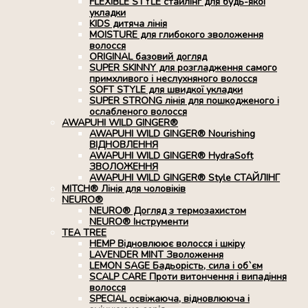
FLEXIBLE STYLE стайлінг для будь-якої
укладки
KIDS дитяча лінія
MOISTURE для глибокого зволоження
волосся
ORIGINAL базовий догляд
SUPER SKINNY для розгладження самого
примхливого і неслухняного волосся
SOFT STYLE для швидкої укладки
SUPER STRONG лінія для пошкодженого і
ослабленого волосся
AWAPUHI WILD GINGER®
AWAPUHI WILD GINGER® Nourishing
ВІДНОВЛЕННЯ
AWAPUHI WILD GINGER® HydraSoft
ЗВОЛОЖЕННЯ
AWAPUHI WILD GINGER® Style СТАЙЛІНГ
MITCH® Лінія для чоловіків
NEURO®
NEURO® Догляд з термозахистом
NEURO® Інструменти
TEA TREE
HEMP Відновлюює волосся і шкіру
LAVENDER MINT Зволоження
LEMON SAGE Бадьорість, сила і об`єм
SCALP CARE Проти витончення і випадіння
волосся
SPECIAL освіжаюча, відновлююча і