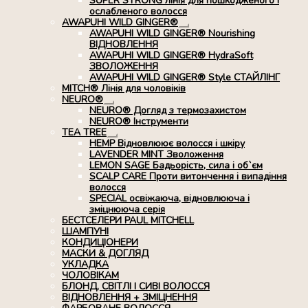
SUPER STRONG лінія для пошкодженого і
ослабленого волосся
AWAPUHI WILD GINGER®
Розгорнуте
AWAPUHI WILD GINGER® Nourishing
вкладене
ВІДНОВЛЕННЯ
меню
AWAPUHI WILD GINGER® HydraSoft
ЗВОЛОЖЕННЯ
AWAPUHI WILD GINGER® Style СТАЙЛІНГ
MITCH® Лінія для чоловіків
NEURO®
Розгорнуте
NEURO® Догляд з термозахистом
вкладене
NEURO® Інструменти
меню
TEA TREE
Розгорнуте
HEMP Відновлюює волосся і шкіру
вкладене
LAVENDER MINT Зволоження
меню
LEMON SAGE Бадьорість, сила і об`єм
SCALP CARE Проти витончення і випадіння
волосся
SPECIAL освіжаюча, відновлююча і
зміцнююча серія
БЕСТСЕЛЕРИ PAUL MITCHELL
ШАМПУНІ
КОНДИЦІОНЕРИ
МАСКИ & ДОГЛЯД
УКЛАДКА
ЧОЛОВІКАМ
БЛОНД, СВІТЛІ І СИВІ ВОЛОССЯ
ВІДНОВЛЕННЯ + ЗМІЦНЕННЯ