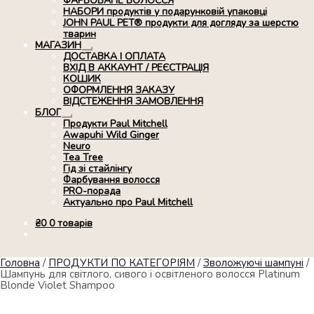
ФАРБОВАНЕ ВОЛОССЯ
НАБОРИ продуктів у подарунковій упаковці
JOHN PAUL PET® продукти для догляду за шерстю
тварин
МАГАЗИН
Розгорнуте
ДОСТАВКА І ОПЛАТА
вкладене
ВХІД В АККАУНТ / РЕЄСТРАЦІЯ
меню
КОШИК
ОФОРМЛЕННЯ ЗАКАЗУ
ВІДСТЕЖЕННЯ ЗАМОВЛЕННЯ
БЛОГ
Розгорнуте
Продукти Paul Mitchell
вкладене
Awapuhi Wild Ginger
меню
Neuro
Tea Tree
Гід зі стайлінгу
Фарбування волосся
PRO-порада
Актуально про Paul Mitchell
₴
0
0 товарів
Головна
/
ПРОДУКТИ ПО КАТЕГОРІЯМ
/
Зволожуючі шампуні
/
Шампунь для світлого, сивого і освітленого волосся Platinum
Blonde Violet Shampoo