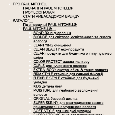
ПРО PAUL MITCHELL
Розгорнуте
НАВЧАННЯ PAUL MITCHELL®
вкладене
ПРОФЕСІОНАЛАМ
меню
СТАТИ АМБАСАДОРОМ БРЕНДУ
КАТАЛОГ
Розгорнуте
Гід з продукції PAUL MITCHELL®
вкладене
PAUL MITCHELL®
меню
Розгорнуте
BOND RX вiдновлення
вкладене
BLONDE для світлого, освітленного та сивого
меню
волосся
CLARIFYING очищення
CLEAN BEAUTY еко-продукти
CLEAR продукти для будь-якого типу чутливої
шкіри
COLOR PROTECT захист кольору
CURLS для кучерявого волосся
EXTRA-BODY екстра-об’єм & тонке волосся
FIRM STYLE стайлінг для сильної фіксації
FLEXIBLE STYLE стайлінг для будь-якої
укладки
KIDS дитяча лінія
MOISTURE для глибокого зволоження
волосся
ORIGINAL базовий догляд
SUPER SKINNY для розгладження самого
примхливого і неслухняного волосся
SOFT STYLE для швидкої укладки