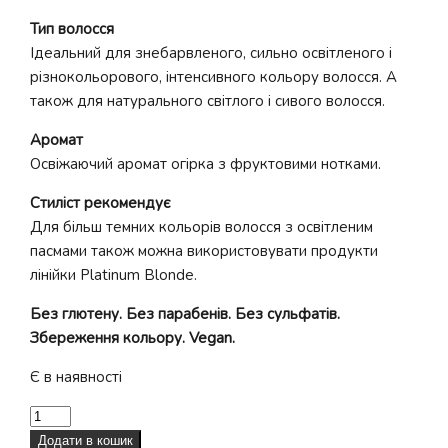
Тип волосся
Ідеальний для знебарвленого, сильно освітленого і
різнокольорового, інтенсивного кольору волосся. А
також для натурального світлого і сивого волосся.
Аромат
Освіжаючий аромат огірка з фруктовими нотками.
Стиліст рекомендує
Для більш темних кольорів волосся з освітленим
пасмами також можна використовувати продукти
лінійки Platinum Blonde.
Без глютену. Без парабенів. Без сульфатів.
Збереження кольору. Vegan.
Є в наявності
Шампунь
для
Додати в кошик