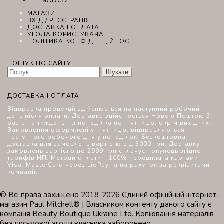
ІНТЕРНЕТ МАГАЗИН
МАГАЗИН
ВХІД / РЕЄСТРАЦІЯ
ДОСТАВКА І ОПЛАТА
УГОДА КОРИСТУВАЧА
ПОЛІТИКА КОНФІДЕНЦІЙНОСТІ
ПОШУК ПО САЙТУ
Пошук:
ДОСТАВКА І ОПЛАТА
Відправка продукції здійснюється на наступний робочий
день після оплати. Доставка здійснюється Новою Поштою 5
разів на тиждень – з понеділка по п’ятницю, окрім вихідних.
Замовлення оформлені у п’ятницю, відправляються
наступного робочого дня у понеділок. Безкоштовна
доставка для замовлень вартістю від 3000 грн. Доставку
замовлень вартістю до 2999 грн сплачує покупець згідно
тарифів НП. Методи оплати – 100% передплата картами
Visa, MasterCard через LiqPay та на рахунок за реквізитами
компанії.
© Всі права захищено 2018-2026 Єдиний офіційний інтернет-
магазин Paul Mitchell® | Власником контенту даного сайту є
компанія Beauty Boutique Ukraine Ltd. Копіювання матеріалів
без письмової згоди власника заборонено.