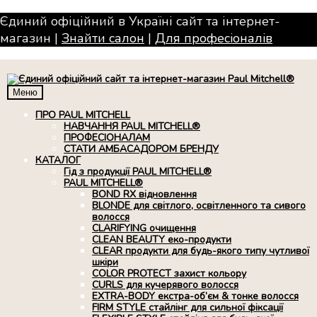
Єдиний офіційний в Україні сайт та інтернет-
магазин |
Знайти салон
|
Для професiоналiв
Меню
ПРО PAUL MITCHELL
НАВЧАННЯ PAUL MITCHELL®
ПРОФЕСІОНАЛАМ
СТАТИ АМБАСАДОРОМ БРЕНДУ
КАТАЛОГ
Гід з продукції PAUL MITCHELL®
PAUL MITCHELL®
BOND RX вiдновлення
BLONDE для світлого, освітленного та сивого
волосся
CLARIFYING очищення
CLEAN BEAUTY еко-продукти
CLEAR продукти для будь-якого типу чутливої
шкіри
COLOR PROTECT захист кольору
CURLS для кучерявого волосся
EXTRA-BODY екстра-об’єм & тонке волосся
FIRM STYLE стайлінг для сильної фіксації