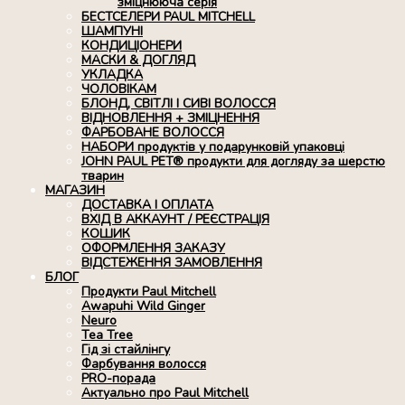
зміцнююча серія
БЕСТСЕЛЕРИ PAUL MITCHELL
ШАМПУНІ
КОНДИЦІОНЕРИ
МАСКИ & ДОГЛЯД
УКЛАДКА
ЧОЛОВІКАМ
БЛОНД, СВІТЛІ І СИВІ ВОЛОССЯ
ВІДНОВЛЕННЯ + ЗМІЦНЕННЯ
ФАРБОВАНЕ ВОЛОССЯ
НАБОРИ продуктів у подарунковій упаковці
JOHN PAUL PET® продукти для догляду за шерстю
тварин
МАГАЗИН
ДОСТАВКА І ОПЛАТА
ВХІД В АККАУНТ / РЕЄСТРАЦІЯ
КОШИК
ОФОРМЛЕННЯ ЗАКАЗУ
ВІДСТЕЖЕННЯ ЗАМОВЛЕННЯ
БЛОГ
Продукти Paul Mitchell
Awapuhi Wild Ginger
Neuro
Tea Tree
Гід зі стайлінгу
Фарбування волосся
PRO-порада
Актуально про Paul Mitchell