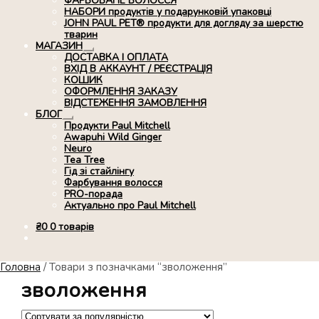
ФАРБОВАНЕ ВОЛОССЯ
НАБОРИ продуктів у подарунковій упаковці
JOHN PAUL PET® продукти для догляду за шерстю
тварин
МАГАЗИН
Розгорнуте
ДОСТАВКА І ОПЛАТА
вкладене
ВХІД В АККАУНТ / РЕЄСТРАЦІЯ
меню
КОШИК
ОФОРМЛЕННЯ ЗАКАЗУ
ВІДСТЕЖЕННЯ ЗАМОВЛЕННЯ
БЛОГ
Розгорнуте
Продукти Paul Mitchell
вкладене
Awapuhi Wild Ginger
меню
Neuro
Tea Tree
Гід зі стайлінгу
Фарбування волосся
PRO-порада
Актуально про Paul Mitchell
₴
0
0 товарів
Головна
/
Товари з позначками “зволоження”
зволоження