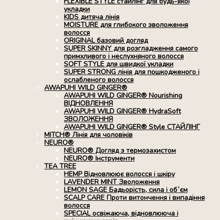
FLEXIBLE STYLE стайлінг для будь-якої
укладки
KIDS дитяча лінія
MOISTURE для глибокого зволоження
волосся
ORIGINAL базовий догляд
SUPER SKINNY для розгладження самого
примхливого і неслухняного волосся
SOFT STYLE для швидкої укладки
SUPER STRONG лінія для пошкодженого і
ослабленого волосся
AWAPUHI WILD GINGER®
AWAPUHI WILD GINGER® Nourishing
ВІДНОВЛЕННЯ
AWAPUHI WILD GINGER® HydraSoft
ЗВОЛОЖЕННЯ
AWAPUHI WILD GINGER® Style СТАЙЛІНГ
MITCH® Лінія для чоловіків
NEURO®
NEURO® Догляд з термозахистом
NEURO® Інструменти
TEA TREE
HEMP Відновлюює волосся і шкіру
LAVENDER MINT Зволоження
LEMON SAGE Бадьорість, сила і об`єм
SCALP CARE Проти витончення і випадіння
волосся
SPECIAL освіжаюча, відновлююча і