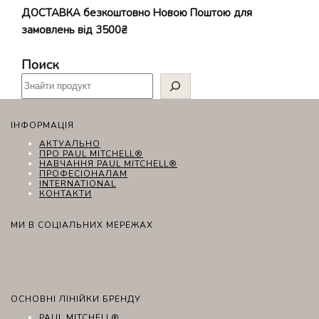
ДОСТАВКА безкоштовно Новою Поштою для
замовлень від 3500₴
Поиск
ІНФОРМАЦІЯ
АКТУАЛЬНО
ПРО PAUL MITCHELL®
НАВЧАННЯ PAUL MITCHELL®
ПРОФЕСІОНАЛАМ
INTERNATIONAL
КОНТАКТИ
МИ В СОЦІАЛЬНИХ МЕРЕЖАХ
ОСНОВНІ ЛІНІЙКИ БРЕНДУ
PAUL MITCHELL®