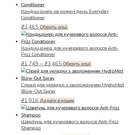
вибрати
має
Кондиціонер на кожен день Everyday
на
кілька
Conditioner
сторінці
варіантів.
товару
₴
3,465
Параметри
Цей
Оберіть опції
можна
товар
вибрати
має
Кондиціонер для кучерявого волосся Anti-
на
кілька
Frizz Conditioner
сторінці
варіантів.
Діапазон
товару
₴
1,749
–
₴
3,465
Параметри
Цей
Оберіть опції
цін:
можна
товар
від
вибрати
має
₴1,749
Спрей для укладки з зволоженням HydroMist
на
кілька
до
Blow-Out Spray
сторінці
варіантів.
₴3,465
товару
₴
1,916
Параметри
Додати в кошик
можна
вибрати
Шампунь для кучерявого волосся Anti-Frizz
на
Shampoo
сторінці