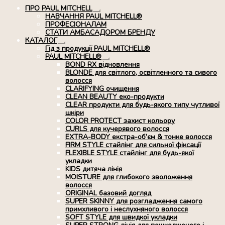
ПРО PAUL MITCHELL
Розгорнуте
НАВЧАННЯ PAUL MITCHELL®
вкладене
ПРОФЕСІОНАЛАМ
меню
СТАТИ АМБАСАДОРОМ БРЕНДУ
КАТАЛОГ
Розгорнуте
Гід з продукції PAUL MITCHELL®
вкладене
PAUL MITCHELL®
меню
Розгорнуте
BOND RX вiдновлення
вкладене
BLONDE для світлого, освітленного та сивого
меню
волосся
CLARIFYING очищення
CLEAN BEAUTY еко-продукти
CLEAR продукти для будь-якого типу чутливої
шкіри
COLOR PROTECT захист кольору
CURLS для кучерявого волосся
EXTRA-BODY екстра-об’єм & тонке волосся
FIRM STYLE стайлінг для сильної фіксації
FLEXIBLE STYLE стайлінг для будь-якої
укладки
KIDS дитяча лінія
MOISTURE для глибокого зволоження
волосся
ORIGINAL базовий догляд
SUPER SKINNY для розгладження самого
примхливого і неслухняного волосся
SOFT STYLE для швидкої укладки