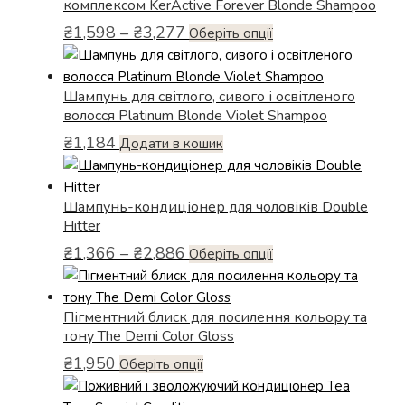
комплексом KerActive Forever Blonde Shampoo
варіантів.
₴2,013
Діапазон
₴
1,598
–
₴
3,277
Параметри
Цей
Оберіть опції
цін:
можна
товар
від
вибрати
має
₴1,598
Шампунь для світлого, сивого і освітленого
на
кілька
до
волосся Platinum Blonde Violet Shampoo
сторінці
варіантів.
₴3,277
товару
₴
1,184
Параметри
Додати в кошик
можна
вибрати
Шампунь-кондиціонер для чоловіків Double
на
Hitter
сторінці
Діапазон
товару
₴
1,366
–
₴
2,886
Цей
Оберіть опції
цін:
товар
від
має
₴1,366
Пігментний блиск для посилення кольору та
кілька
до
тону The Demi Color Gloss
варіантів.
₴2,886
₴
1,950
Параметри
Цей
Оберіть опції
можна
товар