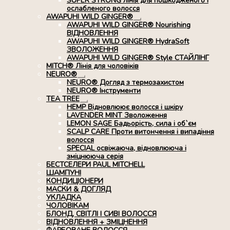
SUPER STRONG лінія для пошкодженого і
ослабленого волосся
AWAPUHI WILD GINGER®
Розгорнуте
AWAPUHI WILD GINGER® Nourishing
вкладене
ВІДНОВЛЕННЯ
меню
AWAPUHI WILD GINGER® HydraSoft
ЗВОЛОЖЕННЯ
AWAPUHI WILD GINGER® Style СТАЙЛІНГ
MITCH® Лінія для чоловіків
NEURO®
Розгорнуте
NEURO® Догляд з термозахистом
вкладене
NEURO® Інструменти
меню
TEA TREE
Розгорнуте
HEMP Відновлюює волосся і шкіру
вкладене
LAVENDER MINT Зволоження
меню
LEMON SAGE Бадьорість, сила і об`єм
SCALP CARE Проти витончення і випадіння
волосся
SPECIAL освіжаюча, відновлююча і
зміцнююча серія
БЕСТСЕЛЕРИ PAUL MITCHELL
ШАМПУНІ
КОНДИЦІОНЕРИ
МАСКИ & ДОГЛЯД
УКЛАДКА
ЧОЛОВІКАМ
БЛОНД, СВІТЛІ І СИВІ ВОЛОССЯ
ВІДНОВЛЕННЯ + ЗМІЦНЕННЯ