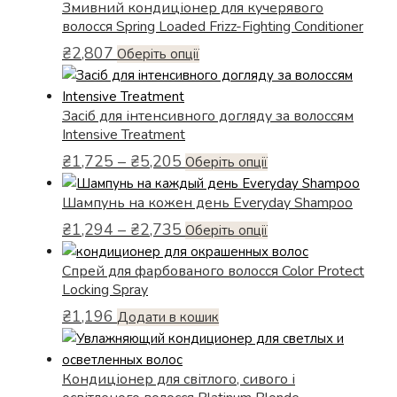
Змивний кондиціонер для кучерявого
на
волосся Spring Loaded Frizz-Fighting Conditioner
сторінці
товару
₴
2,807
Цей
Оберіть опції
товар
має
Засіб для інтенсивного догляду за волоссям
кілька
Intensive Treatment
варіантів.
Діапазон
₴
1,725
–
₴
5,205
Параметри
Цей
Оберіть опції
цін:
можна
товар
від
Шампунь на кожен день Everyday Shampoo
вибрати
має
₴1,725
на
кілька
Діапазон
₴
1,294
–
₴
2,735
Цей
Оберіть опції
до
цін:
сторінці
варіантів.
₴5,205
товар
від
товару
Параметри
Спрей для фарбованого волосся Color Protect
має
₴1,294
Locking Spray
можна
кілька
до
вибрати
₴
1,196
варіантів.
Додати в кошик
₴2,735
на
Параметри
сторінці
можна
товару
Кондиціонер для світлого, сивого і
вибрати