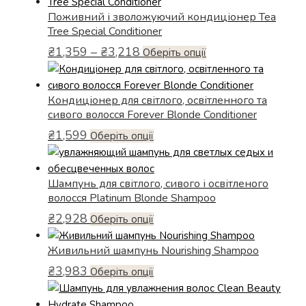
вибрати
має
Поживний і зволожуючий кондиціонер Tea
на
кілька
Tree Special Conditioner
сторінці
варіантів.
Діапазон
товару
₴
1,359
–
₴
3,218
Параметри
Цей
Оберіть опції
цін:
можна
товар
від
вибрати
має
₴1,359
Кондиціонер для світлого, освітленного та
на
кілька
до
сивого волосся Forever Blonde Conditioner
сторінці
варіантів.
₴3,218
товару
₴
1,599
Параметри
Цей
Оберіть опції
можна
товар
вибрати
має
Шампунь для світлого, сивого і освітленого
на
кілька
волосся Platinum Blonde Shampoo
сторінці
варіантів.
товару
₴
2,928
Параметри
Цей
Оберіть опції
можна
товар
Живильний шампунь Nourishing Shampoo
вибрати
має
на
кілька
₴
3,983
Цей
Оберіть опції
сторінці
варіантів.
товар
товару
Параметри
має