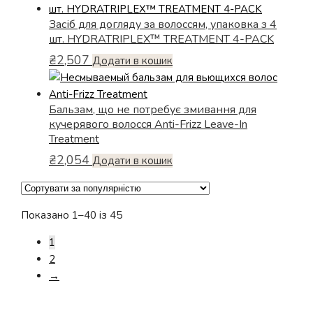
Засіб для догляду за волоссям, упаковка з 4
шт. HYDRATRIPLEX™ TREATMENT 4-PACK
₴
2,507
Додати в кошик
Бальзам, що не потребує змивання для
кучерявого волосся Anti-Frizz Leave-In
Treatment
₴
2,054
Додати в кошик
Відсортовано
Показано 1–40 із 45
за
1
популярністю
2
→