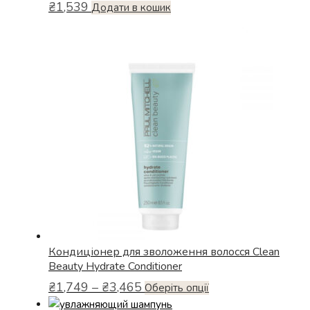
₴
1,539
Додати в кошик
Кондиціонер для зволоження волосся Clean
Beauty Hydrate Conditioner
Діапазон
₴
1,749
–
₴
3,465
Цей
Оберіть опції
цін:
товар