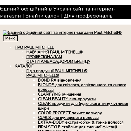
Єдиний офіційний в Україні сайт та інтернет-
магазин |
Знайти салон
|
Для професiоналiв
Меню
ПРО PAUL MITCHELL
НАВЧАННЯ PAUL MITCHELL®
ПРОФЕСІОНАЛАМ
СТАТИ АМБАСАДОРОМ БРЕНДУ
КАТАЛОГ
Гід з продукції PAUL MITCHELL®
PAUL MITCHELL®
BOND RX вiдновлення
BLONDE для світлого, освітленного та сивого
волосся
CLARIFYING очищення
CLEAN BEAUTY еко-продукти
CLEAR продукти для будь-якого типу чутливої
шкіри
COLOR PROTECT захист кольору
CURLS для кучерявого волосся
EXTRA-BODY екстра-об’єм & тонке волосся
FIRM STYLE стайлінг для сильної фіксації