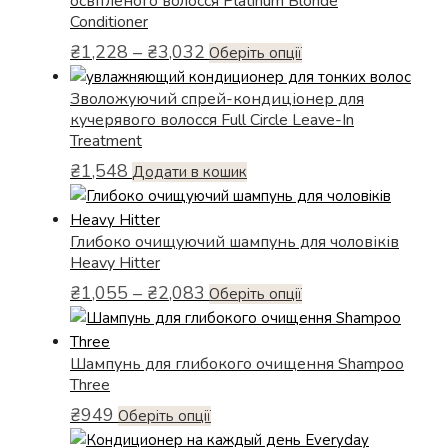
освітленого волосся Platinum Blonde
на
Conditioner
сторінці
Діапазон
₴
1,228
–
₴
3,032
товару
Цей
Оберіть опції
цін:
товар
від
Зволожуючий спрей-кондиціонер для
має
₴1,228
кучерявого волосся Full Circle Leave-In
кілька
до
Treatment
варіантів.
₴3,032
₴
1,548
Додати в кошик
Параметри
можна
вибрати
Глибоко очищуючий шампунь для чоловіків
на
Heavy Hitter
сторінці
Діапазон
₴
1,055
–
₴
2,083
товару
Цей
Оберіть опції
цін:
товар
від
має
₴1,055
Шампунь для глибокого очищення Shampoo
кілька
до
Three
варіантів.
₴2,083
₴
949
Параметри
Цей
Оберіть опції
можна
товар