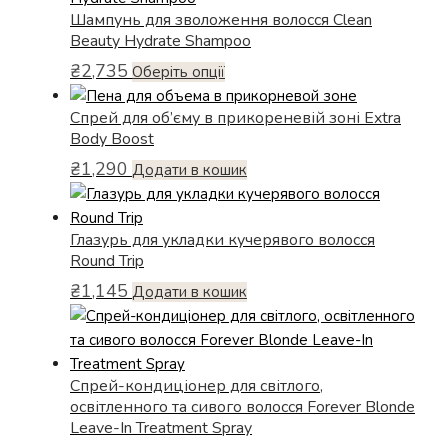
можна
Шампунь для зволоження волосся Clean
кілька
Beauty Hydrate Shampoo
вибрати
варіантів.
на
₴
2,735
Параметри
Цей
Оберіть опції
сторінці
можна
товар
товару
Спрей для об’єму в прикореневій зоні Extra
вибрати
має
Body Boost
на
кілька
сторінці
₴
1,290
варіантів.
Додати в кошик
товару
Параметри
можна
Глазурь для укладки кучерявого волосся
вибрати
Round Trip
на
сторінці
₴
1,145
Додати в кошик
товару
Спрей-кондиціонер для світлого,
освітленного та сивого волосся Forever Blonde
Leave-In Treatment Spray