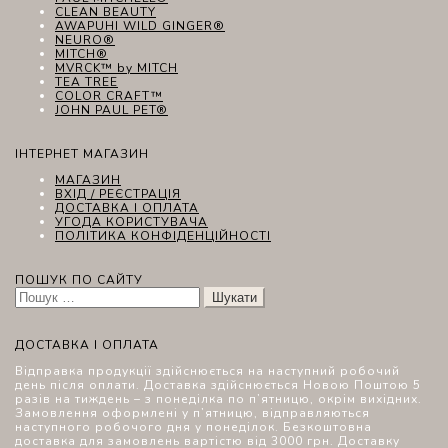
CLEAN BEAUTY
AWAPUHI WILD GINGER®
NEURO®
MITCH®
MVRCK™ by MITCH
TEA TREE
COLOR CRAFT™
JOHN PAUL PET®
ІНТЕРНЕТ МАГАЗИН
МАГАЗИН
ВХІД / РЕЄСТРАЦІЯ
ДОСТАВКА І ОПЛАТА
УГОДА КОРИСТУВАЧА
ПОЛІТИКА КОНФІДЕНЦІЙНОСТІ
ПОШУК ПО САЙТУ
Пошук:
ДОСТАВКА І ОПЛАТА
Відправка продукції здійснюється на наступний робочий
день після оплати. Доставка здійснюється Новою Поштою 5
разів на тиждень – з понеділка по п’ятницю, окрім вихідних.
Замовлення оформлені у п’ятницю, відправляються
наступного робочого дня у понеділок. Безкоштовна
доставка для замовлень вартістю від 3000 грн. Доставку