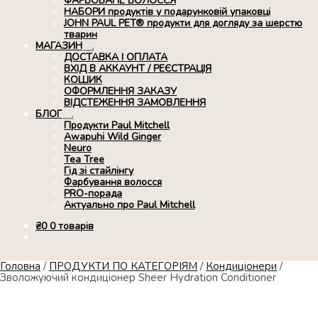
ФАРБОВАНЕ ВОЛОССЯ
НАБОРИ продуктів у подарунковій упаковці
JOHN PAUL PET® продукти для догляду за шерстю
тварин
МАГАЗИН
Розгорнуте
ДОСТАВКА І ОПЛАТА
вкладене
ВХІД В АККАУНТ / РЕЄСТРАЦІЯ
меню
КОШИК
ОФОРМЛЕННЯ ЗАКАЗУ
ВІДСТЕЖЕННЯ ЗАМОВЛЕННЯ
БЛОГ
Розгорнуте
Продукти Paul Mitchell
вкладене
Awapuhi Wild Ginger
меню
Neuro
Tea Tree
Гід зі стайлінгу
Фарбування волосся
PRO-порада
Актуально про Paul Mitchell
₴
0
0 товарів
Головна
/
ПРОДУКТИ ПО КАТЕГОРІЯМ
/
Кондиціонери
/
Зволожуючий кондиціонер Sheer Hydration Conditioner