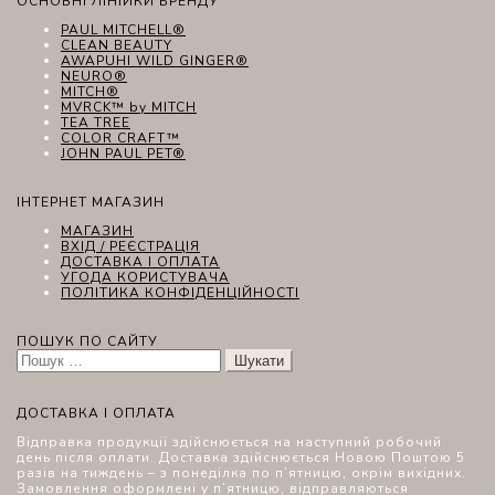
ОСНОВНІ ЛІНІЙКИ БРЕНДУ
PAUL MITCHELL®
CLEAN BEAUTY
AWAPUHI WILD GINGER®
NEURO®
MITCH®
MVRCK™ by MITCH
TEA TREE
COLOR CRAFT™
JOHN PAUL PET®
ІНТЕРНЕТ МАГАЗИН
МАГАЗИН
ВХІД / РЕЄСТРАЦІЯ
ДОСТАВКА І ОПЛАТА
УГОДА КОРИСТУВАЧА
ПОЛІТИКА КОНФІДЕНЦІЙНОСТІ
ПОШУК ПО САЙТУ
Пошук:
ДОСТАВКА І ОПЛАТА
Відправка продукції здійснюється на наступний робочий
день після оплати. Доставка здійснюється Новою Поштою 5
разів на тиждень – з понеділка по п’ятницю, окрім вихідних.
Замовлення оформлені у п’ятницю, відправляються