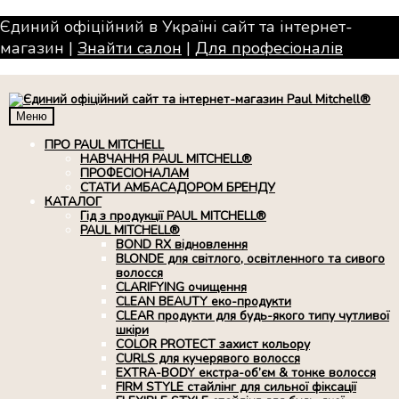
Єдиний офіційний в Україні сайт та інтернет-
магазин |
Знайти салон
|
Для професiоналiв
Меню
ПРО PAUL MITCHELL
НАВЧАННЯ PAUL MITCHELL®
ПРОФЕСІОНАЛАМ
СТАТИ АМБАСАДОРОМ БРЕНДУ
КАТАЛОГ
Гід з продукції PAUL MITCHELL®
PAUL MITCHELL®
BOND RX вiдновлення
BLONDE для світлого, освітленного та сивого
волосся
CLARIFYING очищення
CLEAN BEAUTY еко-продукти
CLEAR продукти для будь-якого типу чутливої
шкіри
COLOR PROTECT захист кольору
CURLS для кучерявого волосся
EXTRA-BODY екстра-об’єм & тонке волосся
FIRM STYLE стайлінг для сильної фіксації