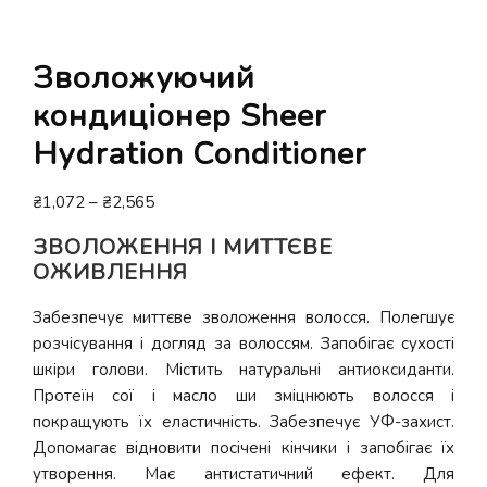
Зволожуючий
кондиціонер Sheer
Hydration Conditioner
Діапазон
₴
1,072
–
₴
2,565
цін:
ЗВОЛОЖЕННЯ І МИТТЄВЕ
від
ОЖИВЛЕННЯ
₴1,072
до
Забезпечує миттєве зволоження волосся. Полегшує
₴2,565
розчісування і догляд за волоссям. Запобігає сухості
шкіри голови. Містить натуральні антиоксиданти.
Протеїн сої і масло ши зміцнюють волосся і
покращують їх еластичність. Забезпечує УФ-захист.
Допомагає відновити посічені кінчики і запобігає їх
утворення. Має антистатичний ефект. Для