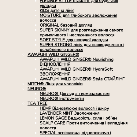
FLEXIBLE STYLE стайлінг для будь-якої
укладки
KIDS дитяча лінія
MOISTURE для глибокого зволоження
волосся
ORIGINAL базовий догляд
SUPER SKINNY для розгладження самого
примхливого і неслухняного волосся
SOFT STYLE для швидкої укладки
SUPER STRONG лінія для пошкодженого і
ослабленого волосся
AWAPUHI WILD GINGER®
AWAPUHI WILD GINGER® Nourishing
ВІДНОВЛЕННЯ
AWAPUHI WILD GINGER® HydraSoft
ЗВОЛОЖЕННЯ
AWAPUHI WILD GINGER® Style СТАЙЛІНГ
MITCH® Лінія для чоловіків
NEURO®
NEURO® Догляд з термозахистом
NEURO® Інструменти
TEA TREE
HEMP Відновлюює волосся і шкіру
LAVENDER MINT Зволоження
LEMON SAGE Бадьорість, сила і об`єм
SCALP CARE Проти витончення і випадіння
волосся
SPECIAL освіжаюча, відновлююча і