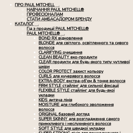
ПРО PAUL MITCHELL
Розгорнуте
НАВЧАННЯ PAUL MITCHELL®
вкладене
ПРОФЕСІОНАЛАМ
меню
СТАТИ АМБАСАДОРОМ БРЕНДУ
КАТАЛОГ
Розгорнуте
Гід з продукції PAUL MITCHELL®
вкладене
PAUL MITCHELL®
меню
Розгорнуте
BOND RX вiдновлення
вкладене
BLONDE для світлого, освітленного та сивого
меню
волосся
CLARIFYING очищення
CLEAN BEAUTY еко-продукти
CLEAR продукти для будь-якого типу чутливої
шкіри
COLOR PROTECT захист кольору
CURLS для кучерявого волосся
EXTRA-BODY екстра-об’єм & тонке волосся
FIRM STYLE стайлінг для сильної фіксації
FLEXIBLE STYLE стайлінг для будь-якої
укладки
KIDS дитяча лінія
MOISTURE для глибокого зволоження
волосся
ORIGINAL базовий догляд
SUPER SKINNY для розгладження самого
примхливого і неслухняного волосся
SOFT STYLE для швидкої укладки