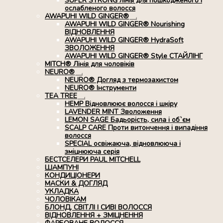
SUPER STRONG лінія для пошкодженого і
ослабленого волосся
AWAPUHI WILD GINGER®
Розгорнуте
AWAPUHI WILD GINGER® Nourishing
вкладене
ВІДНОВЛЕННЯ
меню
AWAPUHI WILD GINGER® HydraSoft
ЗВОЛОЖЕННЯ
AWAPUHI WILD GINGER® Style СТАЙЛІНГ
MITCH® Лінія для чоловіків
NEURO®
Розгорнуте
NEURO® Догляд з термозахистом
вкладене
NEURO® Інструменти
меню
TEA TREE
Розгорнуте
HEMP Відновлюює волосся і шкіру
вкладене
LAVENDER MINT Зволоження
меню
LEMON SAGE Бадьорість, сила і об`єм
SCALP CARE Проти витончення і випадіння
волосся
SPECIAL освіжаюча, відновлююча і
зміцнююча серія
БЕСТСЕЛЕРИ PAUL MITCHELL
ШАМПУНІ
КОНДИЦІОНЕРИ
МАСКИ & ДОГЛЯД
УКЛАДКА
ЧОЛОВІКАМ
БЛОНД, СВІТЛІ І СИВІ ВОЛОССЯ
ВІДНОВЛЕННЯ + ЗМІЦНЕННЯ