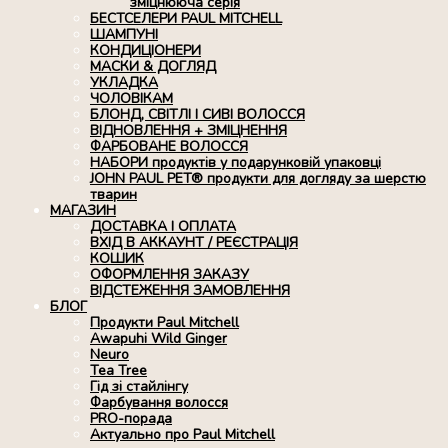
зміцнююча серія
БЕСТСЕЛЕРИ PAUL MITCHELL
ШАМПУНІ
КОНДИЦІОНЕРИ
МАСКИ & ДОГЛЯД
УКЛАДКА
ЧОЛОВІКАМ
БЛОНД, СВІТЛІ І СИВІ ВОЛОССЯ
ВІДНОВЛЕННЯ + ЗМІЦНЕННЯ
ФАРБОВАНЕ ВОЛОССЯ
НАБОРИ продуктів у подарунковій упаковці
JOHN PAUL PET® продукти для догляду за шерстю
тварин
МАГАЗИН
ДОСТАВКА І ОПЛАТА
ВХІД В АККАУНТ / РЕЄСТРАЦІЯ
КОШИК
ОФОРМЛЕННЯ ЗАКАЗУ
ВІДСТЕЖЕННЯ ЗАМОВЛЕННЯ
БЛОГ
Продукти Paul Mitchell
Awapuhi Wild Ginger
Neuro
Tea Tree
Гід зі стайлінгу
Фарбування волосся
PRO-порада
Актуально про Paul Mitchell