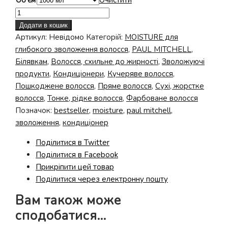
Об'єм
Очистити
Зволожуючий
кондиціонер
Додати в кошик
Sheer
Артикул:
Невідомо
Категорій:
MOISTURE для
Hydration
глибокого зволоження волосся
,
PAUL MITCHELL
,
Conditioner
Білявкам
,
Волосся, схильне до жирності
,
Зволожуючі
кількість
продукти
,
Кондиціонери
,
Кучеряве волосся
,
Пошкоджене волосся
,
Пряме волосся
,
Сухі, жорстке
волосся
,
Тонке, рідке волосся
,
Фарбоване волосся
Позначок:
bestseller
,
moisture
,
paul mitchell
,
зволоження
,
кондиціонер
Поділитися в Twitter
Поділитися в Facebook
Прикріпити цей товар
Поділитися через електронну пошту
Вам також може
сподобатися…