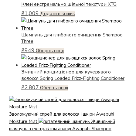
Клей екстремально щільної текстури XTG
₴
1,009
Додати в кошик
Шампунь для глибокого очищення Shampoo
Three
₴
949
Цей
Оберіть опції
товар
має
Змивний кондиціонер для кучерявого
кілька
волосся Spring Loaded Frizz-Fighting Conditioner
варіантів.
₴
2,807
Параметри
Цей
Оберіть опції
можна
товар
вибрати
має
на
кілька
Зволожуючий спрей для волосся і шкіри Awapuhi
сторінці
варіантів.
Moisture Mist
Живильний
товару
Параметри
шампунь з екстрактом авапуі Awapuhi Shampoo
можна