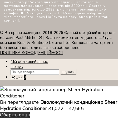
наступного робочого дня у понеділок. Безкоштовна
доставка для замовлень вартістю від 3000 грн. Доставку
замовлень вартістю до 2999 грн сплачує покупець згідно
тарифів НП. Методи оплати – 100% передплата картами
Visa, MasterCard через LiqPay та на рахунок за реквізитами
компанії.
© Всі права захищено 2018-2026 Єдиний офіційний інтернет-
магазин Paul Mitchell® | Власником контенту даного сайту є
компанія Beauty Boutique Ukraine Ltd. Копіювання матеріалів
без письмової згоди власника заборонено.
ПОЛІТИКА КОНФІДЕНЦІЙНОСТІ
Мій обліковий запис
Пошук
Шукати:
Шукати
Кошик
0
Ви переглядаєте:
Зволожуючий кондиціонер Sheer
Діапазон
Hydration Conditioner
₴
1,072
–
₴
2,565
цін:
Оберіть опції