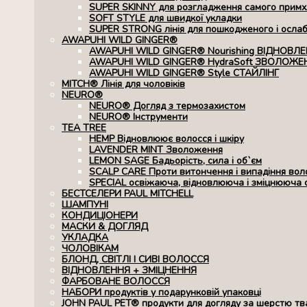
SUPER SKINNY для розгладження самого примхл
SOFT STYLE для швидкої укладки
SUPER STRONG лінія для пошкодженого і осла
AWAPUHI WILD GINGER®
AWAPUHI WILD GINGER® Nourishing ВІДНОВЛ
AWAPUHI WILD GINGER® HydraSoft ЗВОЛОЖЕ
AWAPUHI WILD GINGER® Style СТАЙЛІНГ
MITCH® Лінія для чоловіків
NEURO®
NEURO® Догляд з термозахистом
NEURO® Інструменти
TEA TREE
HEMP Відновлюює волосся і шкіру
LAVENDER MINT Зволоження
LEMON SAGE Бадьорість, сила і об`єм
SCALP CARE Проти витончення і випадіння вол
SPECIAL освіжаюча, відновлююча і зміцнююча 
БЕСТСЕЛЕРИ PAUL MITCHELL
ШАМПУНІ
КОНДИЦІОНЕРИ
МАСКИ & ДОГЛЯД
УКЛАДКА
ЧОЛОВІКАМ
БЛОНД, СВІТЛІ І СИВІ ВОЛОССЯ
ВІДНОВЛЕННЯ + ЗМІЦНЕННЯ
ФАРБОВАНЕ ВОЛОССЯ
НАБОРИ продуктів у подарунковій упаковці
JOHN PAUL PET® продукти для догляду за шерстю тв