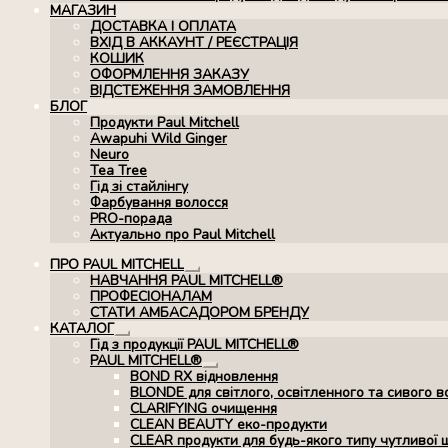
МАГАЗИН
ДОСТАВКА І ОПЛАТА
ВХІД В АККАУНТ / РЕЄСТРАЦІЯ
КОШИК
ОФОРМЛЕННЯ ЗАКАЗУ
ВІДСТЕЖЕННЯ ЗАМОВЛЕННЯ
БЛОГ
Продукти Paul Mitchell
Awapuhi Wild Ginger
Neuro
Tea Tree
Гід зі стайлінгу
Фарбування волосся
PRO-порада
Актуально про Paul Mitchell
ПРО PAUL MITCHELL
Розгорнуте
НАВЧАННЯ PAUL MITCHELL®
вкладене
ПРОФЕСІОНАЛАМ
меню
СТАТИ АМБАСАДОРОМ БРЕНДУ
КАТАЛОГ
Розгорнуте
Гід з продукції PAUL MITCHELL®
вкладене
PAUL MITCHELL®
меню
Розгорнуте
BOND RX вiдновлення
вкладене
BLONDE для світлого, освітленного та сивого в
меню
CLARIFYING очищення
CLEAN BEAUTY еко-продукти
CLEAR продукти для будь-якого типу чутливої 