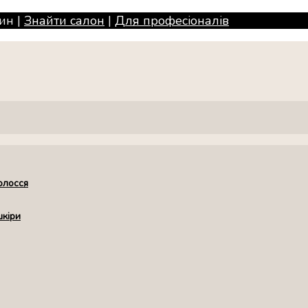
ин |
Знайти салон
|
Для професiоналiв
олосся
шкіри