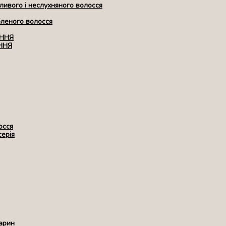
ивого і неслухняного волосся
бленого волосся
ЕННЯ
ННЯ
осся
серія
арин