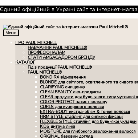
Єдиний офіційний в Україні сайт та інтернет-магаз
Меню
ПРО PAUL MITCHELL
НАВЧАННЯ PAUL MITCHELL®
ПРОФЕСІОНАЛАМ
СТАТИ АМБАСАДОРОМ БРЕНДУ
КАТАЛОГ
Гід з продукції PAUL MITCHELL®
PAUL MITCHELL®
BOND RX вiдновлення
BLONDE для світлого, освітленного та сивого в
CLARIFYING очищення
CLEAN BEAUTY еко-продукти
CLEAR продукти для будь-якого типу чутливої 
COLOR PROTECT захист кольору
CURLS для кучерявого волосся
EXTRA-BODY екстра-об’єм & тонке волосся
FIRM STYLE стайлінг для сильної фіксації
FLEXIBLE STYLE стайлінг для будь-якої укладки
KIDS дитяча лінія
MOISTURE для глибокого зволоження волосся
ORIGINAL базовий догляд