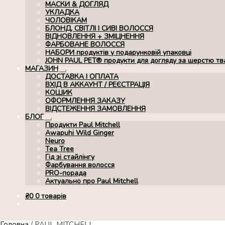
МАСКИ & ДОГЛЯД
УКЛАДКА
ЧОЛОВІКАМ
БЛОНД, СВІТЛІ І СИВІ ВОЛОССЯ
ВІДНОВЛЕННЯ + ЗМІЦНЕННЯ
ФАРБОВАНЕ ВОЛОССЯ
НАБОРИ продуктів у подарунковій упаковці
JOHN PAUL PET® продукти для догляду за шерстю тв
МАГАЗИН
Розгорнуте
ДОСТАВКА І ОПЛАТА
вкладене
ВХІД В АККАУНТ / РЕЄСТРАЦІЯ
меню
КОШИК
ОФОРМЛЕННЯ ЗАКАЗУ
ВІДСТЕЖЕННЯ ЗАМОВЛЕННЯ
БЛОГ
Розгорнуте
Продукти Paul Mitchell
вкладене
Awapuhi Wild Ginger
меню
Neuro
Tea Tree
Гід зі стайлінгу
Фарбування волосся
PRO-порада
Актуально про Paul Mitchell
₴
0
0 товарів
Головна
/
PAUL MITCHELL