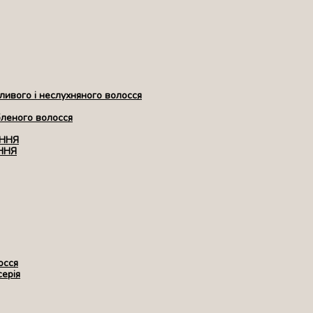
ивого і неслухняного волосся
бленого волосся
ЕННЯ
ННЯ
осся
серія