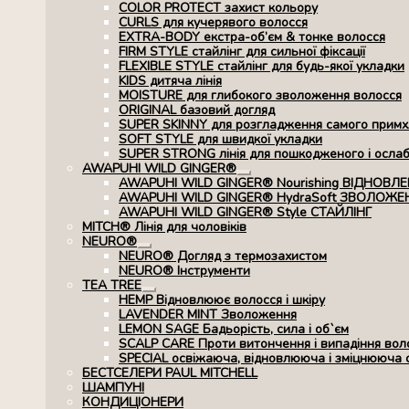
COLOR PROTECT захист кольору
CURLS для кучерявого волосся
EXTRA-BODY екстра-об’єм & тонке волосся
FIRM STYLE стайлінг для сильної фіксації
FLEXIBLE STYLE стайлінг для будь-якої укладки
KIDS дитяча лінія
MOISTURE для глибокого зволоження волосся
ORIGINAL базовий догляд
SUPER SKINNY для розгладження самого примхл
SOFT STYLE для швидкої укладки
SUPER STRONG лінія для пошкодженого і осла
AWAPUHI WILD GINGER®
Розгорнуте
AWAPUHI WILD GINGER® Nourishing ВІДНОВЛ
вкладене
AWAPUHI WILD GINGER® HydraSoft ЗВОЛОЖЕ
меню
AWAPUHI WILD GINGER® Style СТАЙЛІНГ
MITCH® Лінія для чоловіків
NEURO®
Розгорнуте
NEURO® Догляд з термозахистом
вкладене
NEURO® Інструменти
меню
TEA TREE
Розгорнуте
HEMP Відновлюює волосся і шкіру
вкладене
LAVENDER MINT Зволоження
меню
LEMON SAGE Бадьорість, сила і об`єм
SCALP CARE Проти витончення і випадіння вол
SPECIAL освіжаюча, відновлююча і зміцнююча 
БЕСТСЕЛЕРИ PAUL MITCHELL
ШАМПУНІ
КОНДИЦІОНЕРИ