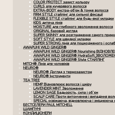
COLOR PROTECT захист кольору
CURLS для кучерявого волосся
EXTRA-BODY екстра-об’єм & тонке волосся
FIRM STYLE стайлінг для сильної фіксації
FLEXIBLE STYLE стайлінг для будь-якої укладки
KIDS дитяча лінія
MOISTURE для глибокого зволоження волосся
ORIGINAL базовий догляд
SUPER SKINNY для розгладження самого примхл
SOFT STYLE для швидкої укладки
SUPER STRONG лінія для пошкодженого і осла
AWAPUHI WILD GINGER®
AWAPUHI WILD GINGER® Nourishing ВІДНОВЛ
AWAPUHI WILD GINGER® HydraSoft ЗВОЛОЖЕ
AWAPUHI WILD GINGER® Style СТАЙЛІНГ
MITCH® Лінія для чоловіків
NEURO®
NEURO® Догляд з термозахистом
NEURO® Інструменти
TEA TREE
HEMP Відновлюює волосся і шкіру
LAVENDER MINT Зволоження
LEMON SAGE Бадьорість, сила і об`єм
SCALP CARE Проти витончення і випадіння вол
SPECIAL освіжаюча, відновлююча і зміцнююча 
БЕСТСЕЛЕРИ PAUL MITCHELL
ШАМПУНІ
КОНДИЦІОНЕРИ