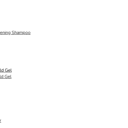
kening Shampoo
ld Gel
r