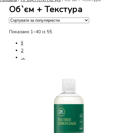
Об`єм + Текстура
Відсортовано
Показано 1–40 із 55
за
1
популярністю
2
→