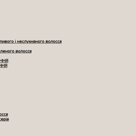
ивого і неслухняного волосся
бленого волосся
ЕННЯ
ННЯ
осся
серія