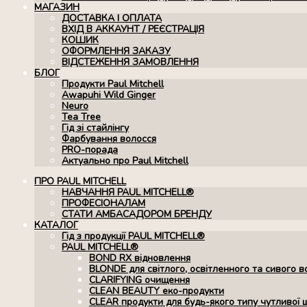
МАГАЗИН
ДОСТАВКА І ОПЛАТА
ВХІД В АККАУНТ / РЕЄСТРАЦІЯ
КОШИК
ОФОРМЛЕННЯ ЗАКАЗУ
ВІДСТЕЖЕННЯ ЗАМОВЛЕННЯ
БЛОГ
Продукти Paul Mitchell
Awapuhi Wild Ginger
Neuro
Tea Tree
Гід зі стайлінгу
Фарбування волосся
PRO-порада
Актуально про Paul Mitchell
ПРО PAUL MITCHELL
НАВЧАННЯ PAUL MITCHELL®
ПРОФЕСІОНАЛАМ
СТАТИ АМБАСАДОРОМ БРЕНДУ
КАТАЛОГ
Гід з продукції PAUL MITCHELL®
PAUL MITCHELL®
BOND RX вiдновлення
BLONDE для світлого, освітленного та сивого в
CLARIFYING очищення
CLEAN BEAUTY еко-продукти
CLEAR продукти для будь-якого типу чутливої 