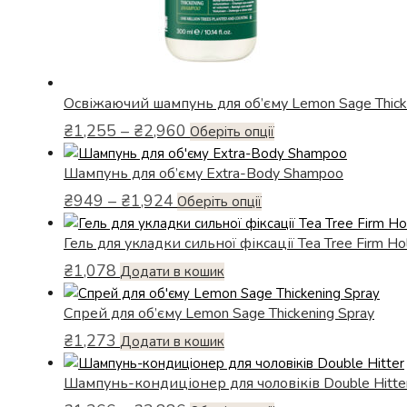
Освіжаючий шампунь для об’єму Lemon Sage Thic
Діапазон
₴
1,255
–
₴
2,960
Цей
Оберіть опції
цін:
товар
від
Шампунь для об’єму Extra-Body Shampoo
має
₴1,255
кілька
Діапазон
₴
949
–
₴
1,924
Цей
Оберіть опції
до
цін:
варіантів.
₴2,960
товар
від
Параметри
Гель для укладки сильної фіксації Tea Tree Firm Ho
має
₴949
можна
кілька
₴
1,078
Додати в кошик
до
вибрати
варіантів.
₴1,924
на
Параметри
Спрей для об’єму Lemon Sage Thickening Spray
сторінці
можна
₴
1,273
Додати в кошик
товару
вибрати
на
Шампунь-кондиціонер для чоловіків Double Hitte
сторінці