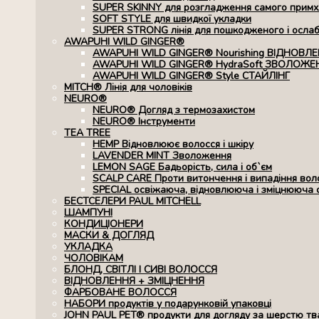
SUPER SKINNY для розгладження самого примхл
SOFT STYLE для швидкої укладки
SUPER STRONG лінія для пошкодженого і осла
AWAPUHI WILD GINGER®
AWAPUHI WILD GINGER® Nourishing ВІДНОВЛ
AWAPUHI WILD GINGER® HydraSoft ЗВОЛОЖЕ
AWAPUHI WILD GINGER® Style СТАЙЛІНГ
MITCH® Лінія для чоловіків
NEURO®
NEURO® Догляд з термозахистом
NEURO® Інструменти
TEA TREE
HEMP Відновлюює волосся і шкіру
LAVENDER MINT Зволоження
LEMON SAGE Бадьорість, сила і об`єм
SCALP CARE Проти витончення і випадіння вол
SPECIAL освіжаюча, відновлююча і зміцнююча 
БЕСТСЕЛЕРИ PAUL MITCHELL
ШАМПУНІ
КОНДИЦІОНЕРИ
МАСКИ & ДОГЛЯД
УКЛАДКА
ЧОЛОВІКАМ
БЛОНД, СВІТЛІ І СИВІ ВОЛОССЯ
ВІДНОВЛЕННЯ + ЗМІЦНЕННЯ
ФАРБОВАНЕ ВОЛОССЯ
НАБОРИ продуктів у подарунковій упаковці
JOHN PAUL PET® продукти для догляду за шерстю тв