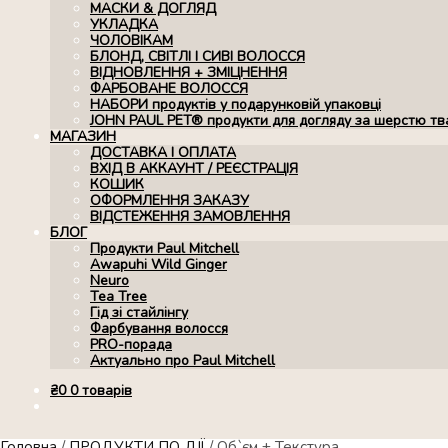
МАСКИ & ДОГЛЯД
УКЛАДКА
ЧОЛОВІКАМ
БЛОНД, СВІТЛІ І СИВІ ВОЛОССЯ
ВІДНОВЛЕННЯ + ЗМІЦНЕННЯ
ФАРБОВАНЕ ВОЛОССЯ
НАБОРИ продуктів у подарунковій упаковці
JOHN PAUL PET® продукти для догляду за шерстю тв
МАГАЗИН
ДОСТАВКА І ОПЛАТА
ВХІД В АККАУНТ / РЕЄСТРАЦІЯ
КОШИК
ОФОРМЛЕННЯ ЗАКАЗУ
ВІДСТЕЖЕННЯ ЗАМОВЛЕННЯ
БЛОГ
Продукти Paul Mitchell
Awapuhi Wild Ginger
Neuro
Tea Tree
Гід зі стайлінгу
Фарбування волосся
PRO-порада
Актуально про Paul Mitchell
₴
0
0 товарів
Головна
/
ПРОДУКТИ ПО ДІЇ
/
Об`єм + Текстура