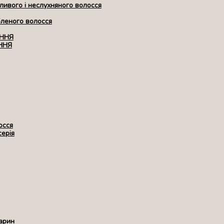
ивого і неслухняного волосся
бленого волосся
ЕННЯ
ННЯ
осся
серія
арин