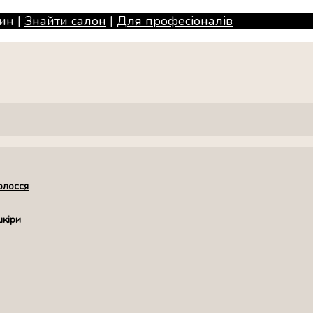
ин |
Знайти салон
|
Для професiоналiв
олосся
шкіри