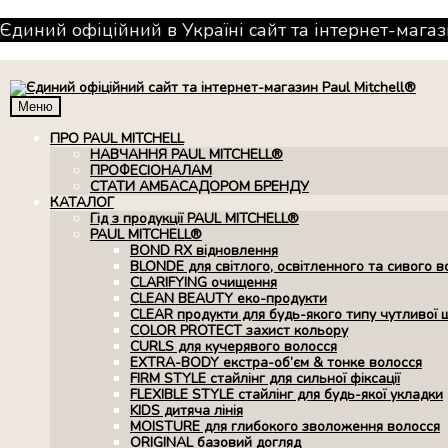
Єдиний офіційний в Україні сайт та інтернет-магаз
Меню
ПРО PAUL MITCHELL
НАВЧАННЯ PAUL MITCHELL®
ПРОФЕСІОНАЛАМ
СТАТИ АМБАСАДОРОМ БРЕНДУ
КАТАЛОГ
Гід з продукції PAUL MITCHELL®
PAUL MITCHELL®
BOND RX вiдновлення
BLONDE для світлого, освітленного та сивого в
CLARIFYING очищення
CLEAN BEAUTY еко-продукти
CLEAR продукти для будь-якого типу чутливої 
COLOR PROTECT захист кольору
CURLS для кучерявого волосся
EXTRA-BODY екстра-об’єм & тонке волосся
FIRM STYLE стайлінг для сильної фіксації
FLEXIBLE STYLE стайлінг для будь-якої укладки
KIDS дитяча лінія
MOISTURE для глибокого зволоження волосся
ORIGINAL базовий догляд