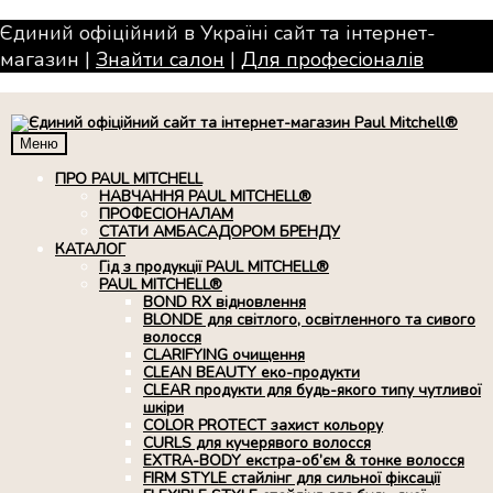
Єдиний офіційний в Україні сайт та інтернет-
магазин |
Знайти салон
|
Для професiоналiв
Меню
ПРО PAUL MITCHELL
НАВЧАННЯ PAUL MITCHELL®
ПРОФЕСІОНАЛАМ
СТАТИ АМБАСАДОРОМ БРЕНДУ
КАТАЛОГ
Гід з продукції PAUL MITCHELL®
PAUL MITCHELL®
BOND RX вiдновлення
BLONDE для світлого, освітленного та сивого
волосся
CLARIFYING очищення
CLEAN BEAUTY еко-продукти
CLEAR продукти для будь-якого типу чутливої
шкіри
COLOR PROTECT захист кольору
CURLS для кучерявого волосся
EXTRA-BODY екстра-об’єм & тонке волосся
FIRM STYLE стайлінг для сильної фіксації