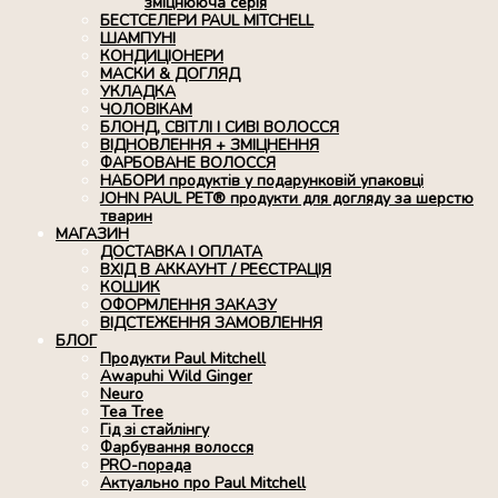
зміцнююча серія
БЕСТСЕЛЕРИ PAUL MITCHELL
ШАМПУНІ
КОНДИЦІОНЕРИ
МАСКИ & ДОГЛЯД
УКЛАДКА
ЧОЛОВІКАМ
БЛОНД, СВІТЛІ І СИВІ ВОЛОССЯ
ВІДНОВЛЕННЯ + ЗМІЦНЕННЯ
ФАРБОВАНЕ ВОЛОССЯ
НАБОРИ продуктів у подарунковій упаковці
JOHN PAUL PET® продукти для догляду за шерстю
тварин
МАГАЗИН
ДОСТАВКА І ОПЛАТА
ВХІД В АККАУНТ / РЕЄСТРАЦІЯ
КОШИК
ОФОРМЛЕННЯ ЗАКАЗУ
ВІДСТЕЖЕННЯ ЗАМОВЛЕННЯ
БЛОГ
Продукти Paul Mitchell
Awapuhi Wild Ginger
Neuro
Tea Tree
Гід зі стайлінгу
Фарбування волосся
PRO-порада
Актуально про Paul Mitchell