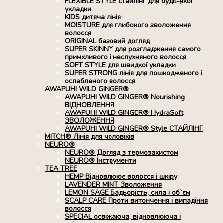
FLEXIBLE STYLE стайлінг для будь-якої
укладки
KIDS дитяча лінія
MOISTURE для глибокого зволоження
волосся
ORIGINAL базовий догляд
SUPER SKINNY для розгладження самого
примхливого і неслухняного волосся
SOFT STYLE для швидкої укладки
SUPER STRONG лінія для пошкодженого і
ослабленого волосся
AWAPUHI WILD GINGER®
AWAPUHI WILD GINGER® Nourishing
ВІДНОВЛЕННЯ
AWAPUHI WILD GINGER® HydraSoft
ЗВОЛОЖЕННЯ
AWAPUHI WILD GINGER® Style СТАЙЛІНГ
MITCH® Лінія для чоловіків
NEURO®
NEURO® Догляд з термозахистом
NEURO® Інструменти
TEA TREE
HEMP Відновлюює волосся і шкіру
LAVENDER MINT Зволоження
LEMON SAGE Бадьорість, сила і об`єм
SCALP CARE Проти витончення і випадіння
волосся
SPECIAL освіжаюча, відновлююча і