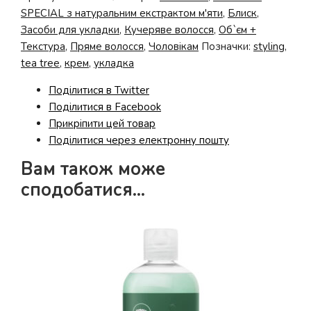
Tree
SPECIAL з натуральним екстрактом м'яти
,
Блиск
,
Forming
Засоби для укладки
,
Кучеряве волосся
,
Об`єм +
Cream
Текстура
,
Пряме волосся
,
Чоловікам
Позначки:
styling
,
кількість
tea tree
,
крем
,
укладка
Поділитися в Twitter
Поділитися в Facebook
Прикріпити цей товар
Поділитися через електронну пошту
Вам також може
сподобатися…