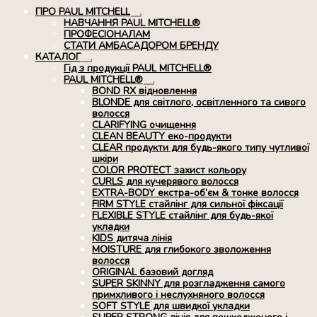
ПРО PAUL MITCHELL
Розгорнуте
НАВЧАННЯ PAUL MITCHELL®
вкладене
ПРОФЕСІОНАЛАМ
меню
СТАТИ АМБАСАДОРОМ БРЕНДУ
КАТАЛОГ
Розгорнуте
Гід з продукції PAUL MITCHELL®
вкладене
PAUL MITCHELL®
меню
Розгорнуте
BOND RX вiдновлення
вкладене
BLONDE для світлого, освітленного та сивого
меню
волосся
CLARIFYING очищення
CLEAN BEAUTY еко-продукти
CLEAR продукти для будь-якого типу чутливої
шкіри
COLOR PROTECT захист кольору
CURLS для кучерявого волосся
EXTRA-BODY екстра-об’єм & тонке волосся
FIRM STYLE стайлінг для сильної фіксації
FLEXIBLE STYLE стайлінг для будь-якої
укладки
KIDS дитяча лінія
MOISTURE для глибокого зволоження
волосся
ORIGINAL базовий догляд
SUPER SKINNY для розгладження самого
примхливого і неслухняного волосся
SOFT STYLE для швидкої укладки