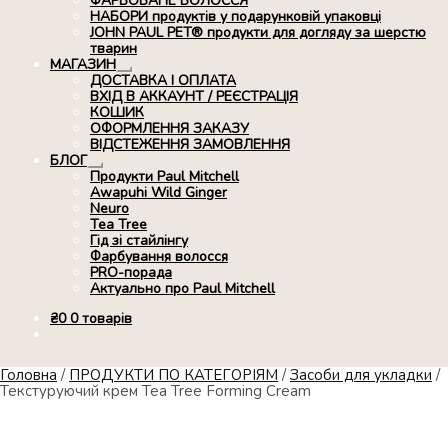
ФАРБОВАНЕ ВОЛОССЯ
НАБОРИ продуктів у подарунковій упаковці
JOHN PAUL PET® продукти для догляду за шерстю
тварин
МАГАЗИН
Розгорнуте
ДОСТАВКА І ОПЛАТА
вкладене
ВХІД В АККАУНТ / РЕЄСТРАЦІЯ
меню
КОШИК
ОФОРМЛЕННЯ ЗАКАЗУ
ВІДСТЕЖЕННЯ ЗАМОВЛЕННЯ
БЛОГ
Розгорнуте
Продукти Paul Mitchell
вкладене
Awapuhi Wild Ginger
меню
Neuro
Tea Tree
Гід зі стайлінгу
Фарбування волосся
PRO-порада
Актуально про Paul Mitchell
₴
0
0 товарів
Головна
/
ПРОДУКТИ ПО КАТЕГОРІЯМ
/
Засоби для укладки
/
Текстуруючий крем Tea Tree Forming Cream