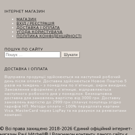
ІНТЕРНЕТ МАГАЗИН
МАГАЗИН
ВХІД / РЕЄСТРАЦІЯ
ДОСТАВКА І ОПЛАТА
УГОДА КОРИСТУВАЧА
ПОЛІТИКА КОНФІДЕНЦІЙНОСТІ
ПОШУК ПО САЙТУ
Пошук:
ДОСТАВКА І ОПЛАТА
Відправка продукції здійснюється на наступний робочий
день після оплати. Доставка здійснюється Новою Поштою 5
разів на тиждень – з понеділка по п’ятницю, окрім вихідних.
Замовлення оформлені у п’ятницю, відправляються
наступного робочого дня у понеділок. Безкоштовна
доставка для замовлень вартістю від 3000 грн. Доставку
замовлень вартістю до 2999 грн сплачує покупець згідно
тарифів НП. Методи оплати – 100% передплата картами
Visa, MasterCard через LiqPay та на рахунок за реквізитами
компанії.
© Всі права захищено 2018-2026 Єдиний офіційний інтернет-
магазин Paul Mitchell® | Власником контенту даного сайту є