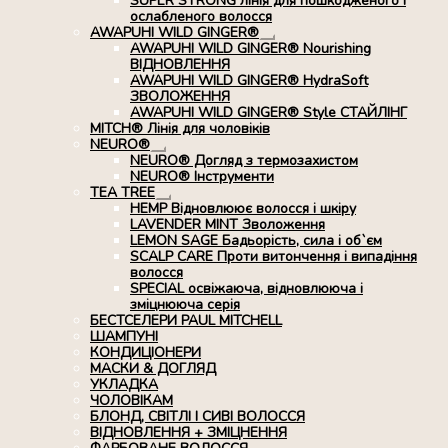
SUPER STRONG лінія для пошкодженого і
ослабленого волосся
AWAPUHI WILD GINGER®
Розгорнуте
AWAPUHI WILD GINGER® Nourishing
вкладене
ВІДНОВЛЕННЯ
меню
AWAPUHI WILD GINGER® HydraSoft
ЗВОЛОЖЕННЯ
AWAPUHI WILD GINGER® Style СТАЙЛІНГ
MITCH® Лінія для чоловіків
NEURO®
Розгорнуте
NEURO® Догляд з термозахистом
вкладене
NEURO® Інструменти
меню
TEA TREE
Розгорнуте
HEMP Відновлюює волосся і шкіру
вкладене
LAVENDER MINT Зволоження
меню
LEMON SAGE Бадьорість, сила і об`єм
SCALP CARE Проти витончення і випадіння
волосся
SPECIAL освіжаюча, відновлююча і
зміцнююча серія
БЕСТСЕЛЕРИ PAUL MITCHELL
ШАМПУНІ
КОНДИЦІОНЕРИ
МАСКИ & ДОГЛЯД
УКЛАДКА
ЧОЛОВІКАМ
БЛОНД, СВІТЛІ І СИВІ ВОЛОССЯ
ВІДНОВЛЕННЯ + ЗМІЦНЕННЯ