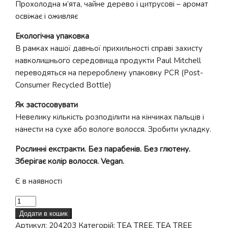
Прохолодна м’ята, чайне дерево і цитрусові – аромат
освіжає і оживляє
Екологічна упаковка
В рамках нашої давньої прихильності справі захисту
навколишнього середовища продукти Paul Mitchell
переводяться на перероблену упаковку PCR (Post-
Consumer Recycled Bottle)
Як застосовувати
Невелику кількість розподілити на кінчиках пальців і
нанести на сухе або вологе волосся. Зробити укладку.
Рослинні екстракти. Без парабенів. Без глютену.
Зберігає колір волосся. Vegan.
Є в наявності
Текстуруючий
крем
Додати в кошик
Tea
Артикул:
204203
Категорій:
TEA TREE
,
TEA TREE