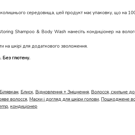
вколишнього середовища, цей продукт має упаковку, що на 100
oring Shampoo & Body Wash нанесіть кондиціонер на вологе в
ти на шкірі для додаткового зволоження.
. Без глютену.
Білявкам
,
Блиск
,
Відновлення + Зміцнення
,
Волосся, схильне до
ряве волосся
,
Маски і догляд для шкіри голови
,
Пошкоджене во
hemp
,
кондиціонер