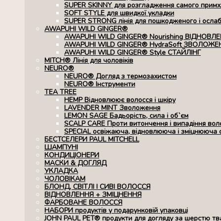
SUPER SKINNY для розгладження самого примхл
SOFT STYLE для швидкої укладки
SUPER STRONG лінія для пошкодженого і осла
AWAPUHI WILD GINGER®
AWAPUHI WILD GINGER® Nourishing ВІДНОВЛ
AWAPUHI WILD GINGER® HydraSoft ЗВОЛОЖЕ
AWAPUHI WILD GINGER® Style СТАЙЛІНГ
MITCH® Лінія для чоловіків
NEURO®
NEURO® Догляд з термозахистом
NEURO® Інструменти
TEA TREE
HEMP Відновлюює волосся і шкіру
LAVENDER MINT Зволоження
LEMON SAGE Бадьорість, сила і об`єм
SCALP CARE Проти витончення і випадіння вол
SPECIAL освіжаюча, відновлююча і зміцнююча 
БЕСТСЕЛЕРИ PAUL MITCHELL
ШАМПУНІ
КОНДИЦІОНЕРИ
МАСКИ & ДОГЛЯД
УКЛАДКА
ЧОЛОВІКАМ
БЛОНД, СВІТЛІ І СИВІ ВОЛОССЯ
ВІДНОВЛЕННЯ + ЗМІЦНЕННЯ
ФАРБОВАНЕ ВОЛОССЯ
НАБОРИ продуктів у подарунковій упаковці
JOHN PAUL PET® продукти для догляду за шерстю тв