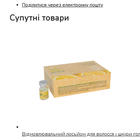
Body
Поділитися через електронну пошту
Lotion
кількість
Супутні товари
Відновлювальний лосьйон для волосся і шкіри голо