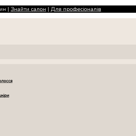
ин |
Знайти салон
|
Для професiоналiв
олосся
шкіри