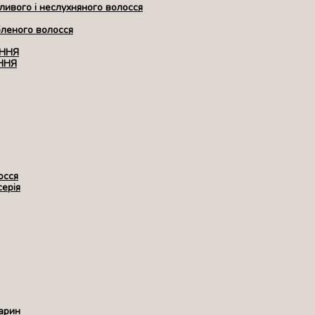
ивого і неслухняного волосся
бленого волосся
ЕННЯ
ННЯ
осся
серія
арин