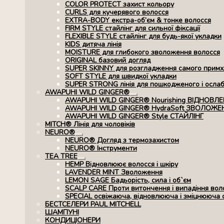
COLOR PROTECT захист кольору
CURLS для кучерявого волосся
EXTRA-BODY екстра-об’єм & тонке волосся
FIRM STYLE стайлінг для сильної фіксації
FLEXIBLE STYLE стайлінг для будь-якої укладки
KIDS дитяча лінія
MOISTURE для глибокого зволоження волосся
ORIGINAL базовий догляд
SUPER SKINNY для розгладження самого примхл
SOFT STYLE для швидкої укладки
SUPER STRONG лінія для пошкодженого і осла
AWAPUHI WILD GINGER®
Розгорнуте
AWAPUHI WILD GINGER® Nourishing ВІДНОВЛ
вкладене
AWAPUHI WILD GINGER® HydraSoft ЗВОЛОЖЕ
меню
AWAPUHI WILD GINGER® Style СТАЙЛІНГ
MITCH® Лінія для чоловіків
NEURO®
Розгорнуте
NEURO® Догляд з термозахистом
вкладене
NEURO® Інструменти
меню
TEA TREE
Розгорнуте
HEMP Відновлюює волосся і шкіру
вкладене
LAVENDER MINT Зволоження
меню
LEMON SAGE Бадьорість, сила і об`єм
SCALP CARE Проти витончення і випадіння вол
SPECIAL освіжаюча, відновлююча і зміцнююча 
БЕСТСЕЛЕРИ PAUL MITCHELL
ШАМПУНІ
КОНДИЦІОНЕРИ