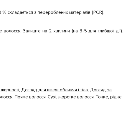
 % складається з перероблених матеріалів (PCR).
олосся. Залиште на 2 хвилини (на 3-5 для глибшої дії).
 жирності
,
Догляд для шкіри обличчя і тіла
,
Догляд за
лосся
,
Пряме волосся
,
Сухі, жорстке волосся
,
Тонке, рідке