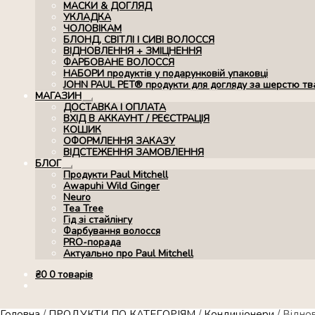
МАСКИ & ДОГЛЯД
УКЛАДКА
ЧОЛОВІКАМ
БЛОНД, СВІТЛІ І СИВІ ВОЛОССЯ
ВІДНОВЛЕННЯ + ЗМІЦНЕННЯ
ФАРБОВАНЕ ВОЛОССЯ
НАБОРИ продуктів у подарунковій упаковці
JOHN PAUL PET® продукти для догляду за шерстю тв
МАГАЗИН
Розгорнуте
ДОСТАВКА І ОПЛАТА
вкладене
ВХІД В АККАУНТ / РЕЄСТРАЦІЯ
меню
КОШИК
ОФОРМЛЕННЯ ЗАКАЗУ
ВІДСТЕЖЕННЯ ЗАМОВЛЕННЯ
БЛОГ
Розгорнуте
Продукти Paul Mitchell
вкладене
Awapuhi Wild Ginger
меню
Neuro
Tea Tree
Гід зі стайлінгу
Фарбування волосся
PRO-порада
Актуально про Paul Mitchell
₴
0
0 товарів
Головна
/
ПРОДУКТИ ПО КАТЕГОРІЯМ
/
Кондиціонери
/
Віднов