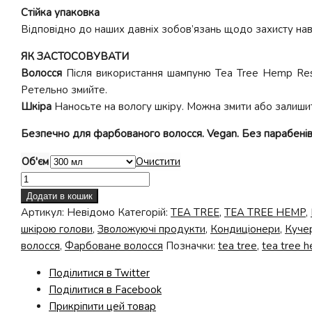
Стійка упаковка
Відповідно до наших давніх зобов’язань щодо захисту на
ЯК ЗАСТОСОВУВАТИ
Волосся
Після використання шампуню Tea Tree Hemp Rest
Ретельно змийте.
Шкіра
Наносьте на вологу шкіру. Можна змити або залиши
Безпечно для фарбованого волосся. Vegan. Без парабенів
Об'єм
Очистити
Відновлюючий
кондиціонер
Додати в кошик
Tea
Артикул:
Невідомо
Категорій:
TEA TREE
,
TEA TREE HEMP
,
Tree
шкірою голови
,
Зволожуючі продукти
,
Кондиціонери
,
Куче
Hemp
волосся
,
Фарбоване волосся
Позначки:
tea tree
,
tea tree 
Restoring
Поділитися в Twitter
Conditioner
Поділитися в Facebook
&
Прикріпити цей товар