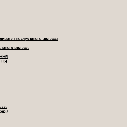
ивого і неслухняного волосся
бленого волосся
ЕННЯ
ННЯ
осся
серія