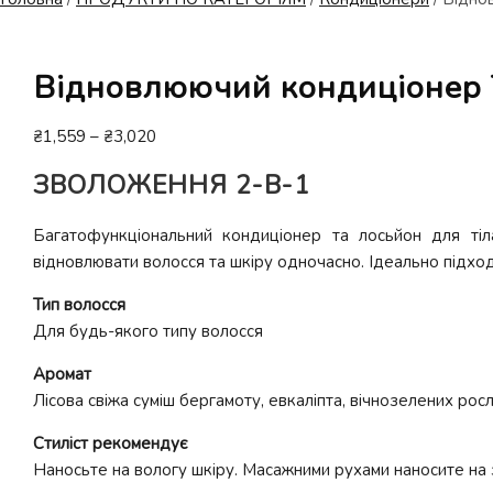
Відновлюючий кондиціонер Te
Діапазон
₴
1,559
–
₴
3,020
цін:
ЗВОЛОЖЕННЯ 2-В-1
від
₴1,559
Багатофункціональний кондиціонер та лосьйон для тіл
до
відновлювати волосся та шкіру одночасно. Ідеально підходи
₴3,020
Тип волосся
Для будь-якого типу волосся
Аромат
Лісова свіжа суміш бергамоту, евкаліпта, вічнозелених рос
Стиліст рекомендує
Наносьте на вологу шкіру. Масажними рухами наносите на за