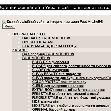
Єдиний офіційний в Україні сайт та інтернет-магаз
Меню
ПРО PAUL MITCHELL
НАВЧАННЯ PAUL MITCHELL®
ПРОФЕСІОНАЛАМ
СТАТИ АМБАСАДОРОМ БРЕНДУ
КАТАЛОГ
Гід з продукції PAUL MITCHELL®
PAUL MITCHELL®
BOND RX вiдновлення
BLONDE для світлого, освітленного та сивого в
CLARIFYING очищення
CLEAN BEAUTY еко-продукти
CLEAR продукти для будь-якого типу чутливої 
COLOR PROTECT захист кольору
CURLS для кучерявого волосся
EXTRA-BODY екстра-об’єм & тонке волосся
FIRM STYLE стайлінг для сильної фіксації
FLEXIBLE STYLE стайлінг для будь-якої укладки
KIDS дитяча лінія
MOISTURE для глибокого зволоження волосся
ORIGINAL базовий догляд