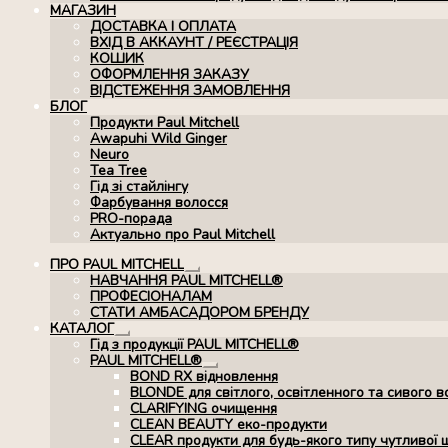
МАГАЗИН
ДОСТАВКА І ОПЛАТА
ВХІД В АККАУНТ / РЕЄСТРАЦІЯ
КОШИК
ОФОРМЛЕННЯ ЗАКАЗУ
ВІДСТЕЖЕННЯ ЗАМОВЛЕННЯ
БЛОГ
Продукти Paul Mitchell
Awapuhi Wild Ginger
Neuro
Tea Tree
Гід зі стайлінгу
Фарбування волосся
PRO-порада
Актуально про Paul Mitchell
ПРО PAUL MITCHELL
Розгорнуте
НАВЧАННЯ PAUL MITCHELL®
вкладене
ПРОФЕСІОНАЛАМ
меню
СТАТИ АМБАСАДОРОМ БРЕНДУ
КАТАЛОГ
Розгорнуте
Гід з продукції PAUL MITCHELL®
вкладене
PAUL MITCHELL®
меню
Розгорнуте
BOND RX вiдновлення
вкладене
BLONDE для світлого, освітленного та сивого в
меню
CLARIFYING очищення
CLEAN BEAUTY еко-продукти
CLEAR продукти для будь-якого типу чутливої 