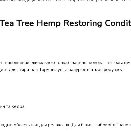
a Tree Hemp Restoring Conditi
а, наповнений живильною олією насіння коноплі та багатим
ть для шкіри тіла. Гармонізує та занурює в атмосферу лісу.
лин та кедра
дню область шиї для релаксації. Для більш глибокої дії наноси