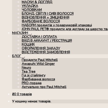
МАСКИ & ДОГЛЯД
УКЛАДКА
ЧОЛОВІКАМ
БЛОНД, СВІТЛІ І СИВІ ВОЛОССЯ
ВІДНОВЛЕННЯ + ЗМІЦНЕННЯ
ФАРБОВАНЕ ВОЛОССЯ
НАБОРИ продуктів у подарунковій упаковці
JOHN PAUL PET® продукти для догляду за шерстю тв
МАГАЗИН
Розгорнуте
ДОСТАВКА І ОПЛАТА
вкладене
ВХІД В АККАУНТ / РЕЄСТРАЦІЯ
меню
КОШИК
ОФОРМЛЕННЯ ЗАКАЗУ
ВІДСТЕЖЕННЯ ЗАМОВЛЕННЯ
БЛОГ
Розгорнуте
Продукти Paul Mitchell
вкладене
Awapuhi Wild Ginger
меню
Neuro
Tea Tree
Гід зі стайлінгу
Фарбування волосся
PRO-порада
Актуально про Paul Mitchell
₴
0
0 товарів
У кошику немає товарів.