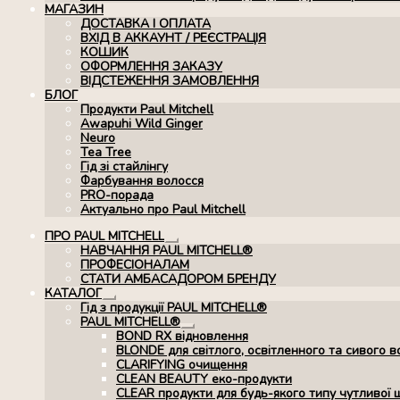
МАГАЗИН
ДОСТАВКА І ОПЛАТА
ВХІД В АККАУНТ / РЕЄСТРАЦІЯ
КОШИК
ОФОРМЛЕННЯ ЗАКАЗУ
ВІДСТЕЖЕННЯ ЗАМОВЛЕННЯ
БЛОГ
Продукти Paul Mitchell
Awapuhi Wild Ginger
Neuro
Tea Tree
Гід зі стайлінгу
Фарбування волосся
PRO-порада
Актуально про Paul Mitchell
ПРО PAUL MITCHELL
Розгорнуте
НАВЧАННЯ PAUL MITCHELL®
вкладене
ПРОФЕСІОНАЛАМ
меню
СТАТИ АМБАСАДОРОМ БРЕНДУ
КАТАЛОГ
Розгорнуте
Гід з продукції PAUL MITCHELL®
вкладене
PAUL MITCHELL®
меню
Розгорнуте
BOND RX вiдновлення
вкладене
BLONDE для світлого, освітленного та сивого в
меню
CLARIFYING очищення
CLEAN BEAUTY еко-продукти
CLEAR продукти для будь-якого типу чутливої 