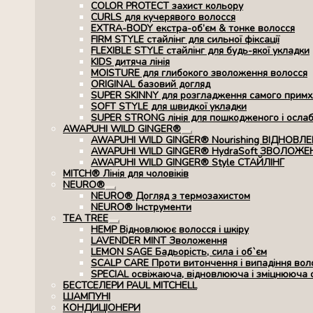
COLOR PROTECT захист кольору
CURLS для кучерявого волосся
EXTRA-BODY екстра-об’єм & тонке волосся
FIRM STYLE стайлінг для сильної фіксації
FLEXIBLE STYLE стайлінг для будь-якої укладки
KIDS дитяча лінія
MOISTURE для глибокого зволоження волосся
ORIGINAL базовий догляд
SUPER SKINNY для розгладження самого примхл
SOFT STYLE для швидкої укладки
SUPER STRONG лінія для пошкодженого і осла
AWAPUHI WILD GINGER®
Розгорнуте
AWAPUHI WILD GINGER® Nourishing ВІДНОВЛ
вкладене
AWAPUHI WILD GINGER® HydraSoft ЗВОЛОЖЕ
меню
AWAPUHI WILD GINGER® Style СТАЙЛІНГ
MITCH® Лінія для чоловіків
NEURO®
Розгорнуте
NEURO® Догляд з термозахистом
вкладене
NEURO® Інструменти
меню
TEA TREE
Розгорнуте
HEMP Відновлюює волосся і шкіру
вкладене
LAVENDER MINT Зволоження
меню
LEMON SAGE Бадьорість, сила і об`єм
SCALP CARE Проти витончення і випадіння вол
SPECIAL освіжаюча, відновлююча і зміцнююча 
БЕСТСЕЛЕРИ PAUL MITCHELL
ШАМПУНІ
КОНДИЦІОНЕРИ