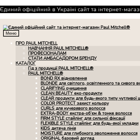
Єдиний офіційний в Україні сайт та інтернет-магаз
Меню
ПРО PAUL MITCHELL
НАВЧАННЯ PAUL MITCHELL®
ПРОФЕСІОНАЛАМ
СТАТИ АМБАСАДОРОМ БРЕНДУ
КАТАЛОГ
Гід з продукції PAUL MITCHELL®
PAUL MITCHELL®
BOND RX вiдновлення
BLONDE для світлого, освітленного та сивого в
CLARIFYING очищення
CLEAN BEAUTY еко-продукти
CLEAR продукти для будь-якого типу чутливої 
COLOR PROTECT захист кольору
CURLS для кучерявого волосся
EXTRA-BODY екстра-об’єм & тонке волосся
FIRM STYLE стайлінг для сильної фіксації
FLEXIBLE STYLE стайлінг для будь-якої укладки
KIDS дитяча лінія
MOISTURE для глибокого зволоження волосся
ORIGINAL базовий догляд