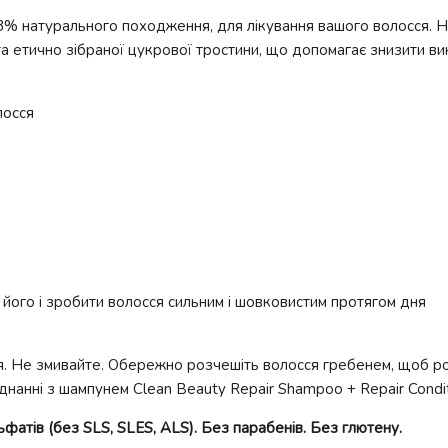
83% натурального походження, для лікування вашого волосся. Н
 та етично зібраної цукрової тростини, що допомагає знизити в
лосся
 його і зробити волосся сильним і шовковистим протягом дня
сся. Не змивайте. Обережно розчешіть волосся гребенем, щоб р
нанні з шампунем Clean Beauty Repair Shampoo + Repair Condit
атів (без SLS, SLES, ALS). Без парабенів. Без глютену.