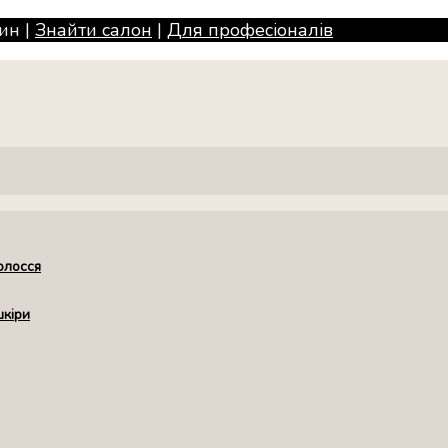
ин |
Знайти салон
|
Для професiоналiв
олосся
шкіри