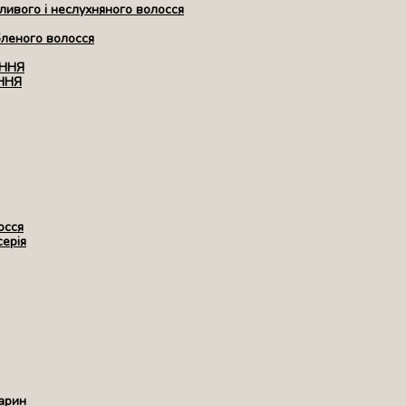
ивого і неслухняного волосся
бленого волосся
ЕННЯ
ННЯ
осся
серія
арин