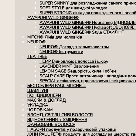
SUPER SKINNY для розгладження самого примхл
SOFT STYLE для швидкої укладки
SUPER STRONG лінія для пошкодженого і осла
AWAPUHI WILD GINGER®
AWAPUHI WILD GINGER® Nourishing ВІДНОВЛ
AWAPUHI WILD GINGER® HydraSoft ЗВОЛОЖЕ
AWAPUHI WILD GINGER® Style СТАЙЛІНГ
MITCH® Лінія для чоловіків
NEURO®
NEURO® Догляд з термозахистом
NEURO® Інструменти
TEA TREE
HEMP Відновлюює волосся і шкіру
LAVENDER MINT Зволоження
LEMON SAGE Бадьорість, сила і об`єм
SCALP CARE Проти витончення і випадіння вол
SPECIAL освіжаюча, відновлююча і зміцнююча 
БЕСТСЕЛЕРИ PAUL MITCHELL
ШАМПУНІ
КОНДИЦІОНЕРИ
МАСКИ & ДОГЛЯД
УКЛАДКА
ЧОЛОВІКАМ
БЛОНД, СВІТЛІ І СИВІ ВОЛОССЯ
ВІДНОВЛЕННЯ + ЗМІЦНЕННЯ
ФАРБОВАНЕ ВОЛОССЯ
НАБОРИ продуктів у подарунковій упаковці
JOHN PAUL PET® продукти для догляду за шерстю тв