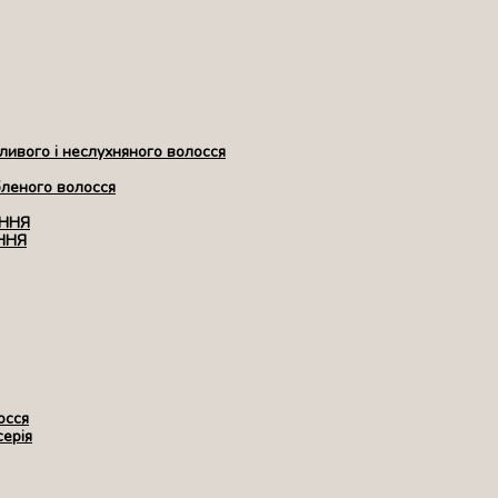
ивого і неслухняного волосся
бленого волосся
ЕННЯ
ННЯ
осся
серія