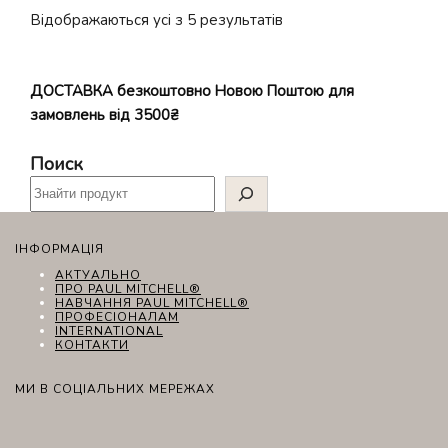
Відсортовано
Відображаються усі з 5 результатів
за
популярністю
ДОСТАВКА безкоштовно Новою Поштою для
замовлень від 3500₴
Поиск
ІНФОРМАЦІЯ
АКТУАЛЬНО
ПРО PAUL MITCHELL®
НАВЧАННЯ PAUL MITCHELL®
ПРОФЕСІОНАЛАМ
INTERNATIONAL
КОНТАКТИ
МИ В СОЦІАЛЬНИХ МЕРЕЖАХ