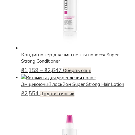
на
сторінці
товару
Кондиціонер для зміцнення волосся Super
Strong Conditioner
Діапазон
₴
1,159
–
₴
2,647
Цей
Оберіть опції
цін:
товар
від
Зміцнюючий лосьйон Super Strong Hair Lotion
має
₴1,159
кілька
₴
2,554
Додати в кошик
до
варіантів.
₴2,647
Параметри
можна
вибрати
на