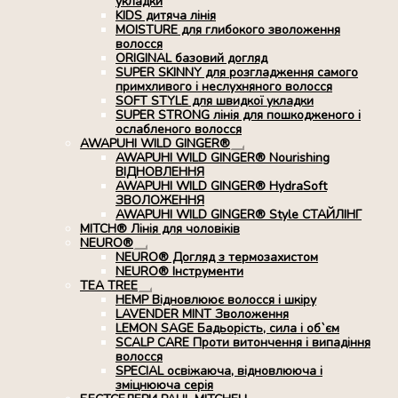
укладки
KIDS дитяча лінія
MOISTURE для глибокого зволоження
волосся
ORIGINAL базовий догляд
SUPER SKINNY для розгладження самого
примхливого і неслухняного волосся
SOFT STYLE для швидкої укладки
SUPER STRONG лінія для пошкодженого і
ослабленого волосся
AWAPUHI WILD GINGER®
Розгорнуте
AWAPUHI WILD GINGER® Nourishing
вкладене
ВІДНОВЛЕННЯ
меню
AWAPUHI WILD GINGER® HydraSoft
ЗВОЛОЖЕННЯ
AWAPUHI WILD GINGER® Style СТАЙЛІНГ
MITCH® Лінія для чоловіків
NEURO®
Розгорнуте
NEURO® Догляд з термозахистом
вкладене
NEURO® Інструменти
меню
TEA TREE
Розгорнуте
HEMP Відновлюює волосся і шкіру
вкладене
LAVENDER MINT Зволоження
меню
LEMON SAGE Бадьорість, сила і об`єм
SCALP CARE Проти витончення і випадіння
волосся
SPECIAL освіжаюча, відновлююча і
зміцнююча серія