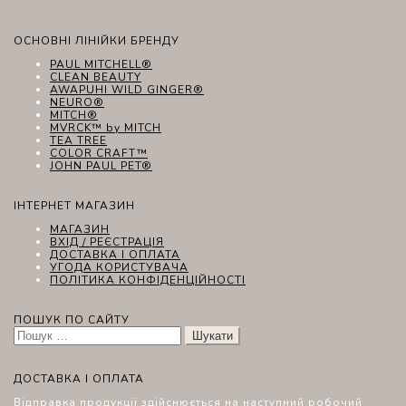
ОСНОВНІ ЛІНІЙКИ БРЕНДУ
PAUL MITCHELL®
CLEAN BEAUTY
AWAPUHI WILD GINGER®
NEURO®
MITCH®
MVRCK™ by MITCH
TEA TREE
COLOR CRAFT™
JOHN PAUL PET®
ІНТЕРНЕТ МАГАЗИН
МАГАЗИН
ВХІД / РЕЄСТРАЦІЯ
ДОСТАВКА І ОПЛАТА
УГОДА КОРИСТУВАЧА
ПОЛІТИКА КОНФІДЕНЦІЙНОСТІ
ПОШУК ПО САЙТУ
Пошук:
ДОСТАВКА І ОПЛАТА
Відправка продукції здійснюється на наступний робочий