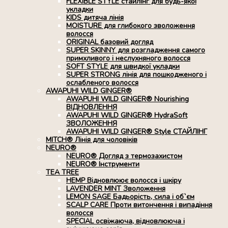
FLEXIBLE STYLE стайлінг для будь-якої
укладки
KIDS дитяча лінія
MOISTURE для глибокого зволоження
волосся
ORIGINAL базовий догляд
SUPER SKINNY для розгладження самого
примхливого і неслухняного волосся
SOFT STYLE для швидкої укладки
SUPER STRONG лінія для пошкодженого і
ослабленого волосся
AWAPUHI WILD GINGER®
AWAPUHI WILD GINGER® Nourishing
ВІДНОВЛЕННЯ
AWAPUHI WILD GINGER® HydraSoft
ЗВОЛОЖЕННЯ
AWAPUHI WILD GINGER® Style СТАЙЛІНГ
MITCH® Лінія для чоловіків
NEURO®
NEURO® Догляд з термозахистом
NEURO® Інструменти
TEA TREE
HEMP Відновлюює волосся і шкіру
LAVENDER MINT Зволоження
LEMON SAGE Бадьорість, сила і об`єм
SCALP CARE Проти витончення і випадіння
волосся
SPECIAL освіжаюча, відновлююча і