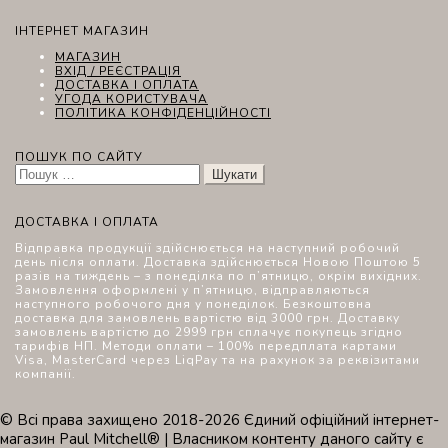
ІНТЕРНЕТ МАГАЗИН
МАГАЗИН
ВХІД / РЕЄСТРАЦІЯ
ДОСТАВКА І ОПЛАТА
УГОДА КОРИСТУВАЧА
ПОЛІТИКА КОНФІДЕНЦІЙНОСТІ
ПОШУК ПО САЙТУ
Пошук:
ДОСТАВКА І ОПЛАТА
Відправка продукції здійснюється на наступний робочий
день після оплати. Доставка здійснюється Новою Поштою 5
разів на тиждень – з понеділка по п’ятницю, окрім вихідних.
Замовлення оформлені у п’ятницю, відправляються
наступного робочого дня у понеділок. Безкоштовна
доставка для замовлень вартістю від 3000 грн. Доставку
замовлень вартістю до 2999 грн сплачує покупець згідно
тарифів НП. Методи оплати – 100% передплата картами
Visa, MasterCard через LiqPay та на рахунок за реквізитами
компанії.
© Всі права захищено 2018-2026 Єдиний офіційний інтернет-
магазин Paul Mitchell® | Власником контенту даного сайту є