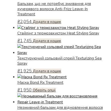
Бальзам, що не потребує змивання для
кучерявого волосся Anti-Frizz Leave-In
Treatment
₴
2,054
Додати в кошик
Стайлінг з термозахистом Heat Styling Spray
₴
1,745
Додати в кошик
Текстуруючий сольовий спрей Texturizing Sea
Spray
₴
1,925
Додати в кошик
Маска Bond Rx Treatment
₴
1,950
Цей
Оберіть опції
товар
має
Незмивний бальзам для відновлення волосся
кілька