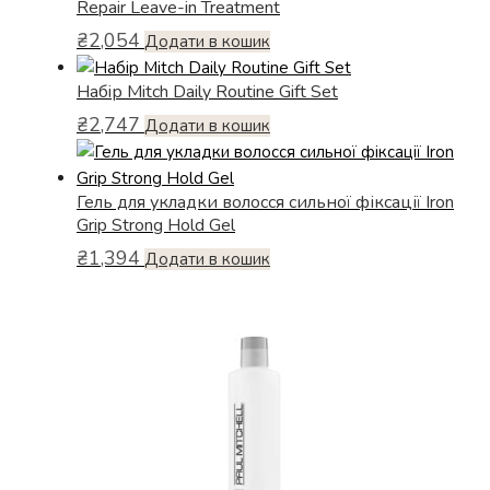
Repair Leave-in Treatment
варіантів.
₴
2,054
Параметри
Додати в кошик
можна
Набiр Mitch Daily Routine Gift Set
вибрати
на
₴
2,747
Додати в кошик
сторінці
товару
Гель для укладки волосся сильної фіксації Iron
Grip Strong Hold Gel
₴
1,394
Додати в кошик