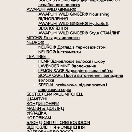
SUPER STRONG лінія для пошкодженого і
ослабленого волосся
AWAPUHI WILD GINGER®
Розгорнуте
AWAPUHI WILD GINGER® Nourishing
вкладене
ВІДНОВЛЕННЯ
меню
AWAPUHI WILD GINGER® HydraSoft
ЗВОЛОЖЕННЯ
AWAPUHI WILD GINGER® Style СТАЙЛІНГ
MITCH® Лінія для чоловіків
NEURO®
Розгорнуте
NEURO® Догляд з термозахистом
вкладене
NEURO® Інструменти
меню
TEA TREE
Розгорнуте
HEMP Відновлюює волосся і шкіру
вкладене
LAVENDER MINT Зволоження
меню
LEMON SAGE Бадьорість, сила і об`єм
SCALP CARE Проти витончення і випадіння
волосся
SPECIAL освіжаюча, відновлююча і
зміцнююча серія
БЕСТСЕЛЕРИ PAUL MITCHELL
ШАМПУНІ
КОНДИЦІОНЕРИ
МАСКИ & ДОГЛЯД
УКЛАДКА
ЧОЛОВІКАМ
БЛОНД, СВІТЛІ І СИВІ ВОЛОССЯ
ВІДНОВЛЕННЯ + ЗМІЦНЕННЯ