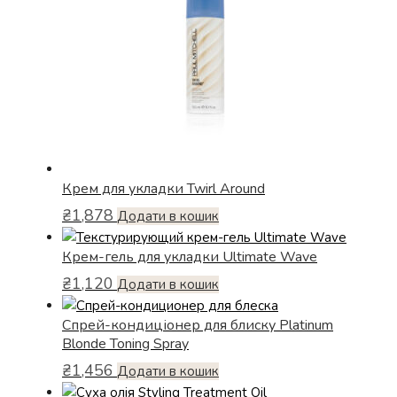
можна
вибрати
на
сторінці
товару
Крем для укладки Twirl Around
₴
1,878
Додати в кошик
Крем-гель для укладки Ultimate Wave
₴
1,120
Додати в кошик
Спрей-кондиціонер для блиску Platinum
Blonde Toning Spray
₴
1,456
Додати в кошик