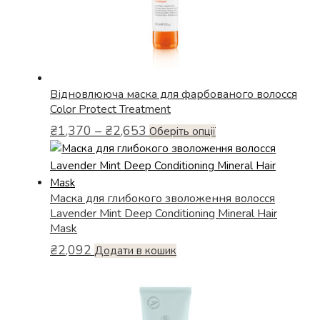
Відновлююча маска для фарбованого волосся
Color Protect Treatment
Діапазон
₴
1,370
–
₴
2,653
Цей
Оберіть опції
цін:
товар
від
має
₴1,370
кілька
до
Маска для глибокого зволоження волосся
варіантів.
₴2,653
Lavender Mint Deep Conditioning Mineral Hair
Параметри
Mask
можна
₴
2,092
Додати в кошик
вибрати
на
сторінці
товару