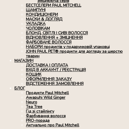
зміцнююча серія
БЕСТСЕЛЕРИ PAUL MITCHELL
ШАМПУНІ
КОНДИЦІОНЕРИ
МАСКИ & ДОГЛЯД
УКЛАДКА
ЧОЛОВІКАМ
БЛОНД, СВІТЛІ І СИВІ ВОЛОССЯ
ВІДНОВЛЕННЯ + ЗМІЦНЕННЯ
ФАРБОВАНЕ ВОЛОССЯ
НАБОРИ продуктів у подарунковій упаковці
JOHN PAUL PET® продукти для догляду за шерстю
тварин
МАГАЗИН
ДОСТАВКА І ОПЛАТА
ВХІД В АККАУНТ / РЕЄСТРАЦІЯ
КОШИК
ОФОРМЛЕННЯ ЗАКАЗУ
ВІДСТЕЖЕННЯ ЗАМОВЛЕННЯ
БЛОГ
Продукти Paul Mitchell
Awapuhi Wild Ginger
Neuro
Tea Tree
Гід зі стайлінгу
Фарбування волосся
PRO-порада
Актуально про Paul Mitchell