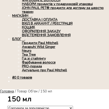
ФАРБОВАНЕ ВОЛОССЯ
НАБОРИ продуктів у подарунковій упаковці
JOHN PAUL PET® продукти для догляду за шерстю
тварин
МАГАЗИН
Розгорнуте
ДОСТАВКА І ОПЛАТА
вкладене
ВХІД В АККАУНТ / РЕЄСТРАЦІЯ
меню
КОШИК
ОФОРМЛЕННЯ ЗАКАЗУ
ВІДСТЕЖЕННЯ ЗАМОВЛЕННЯ
БЛОГ
Розгорнуте
Продукти Paul Mitchell
вкладене
Awapuhi Wild Ginger
меню
Neuro
Tea Tree
Гід зі стайлінгу
Фарбування волосся
PRO-порада
Актуально про Paul Mitchell
₴
0
0 товарів
Головна
/
Товар Об'єм
/
150 мл
150 мл