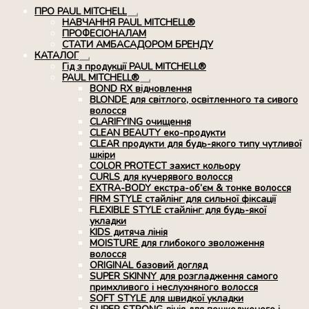
ПРО PAUL MITCHELL
Розгорнуте
НАВЧАННЯ PAUL MITCHELL®
вкладене
ПРОФЕСІОНАЛАМ
меню
СТАТИ АМБАСАДОРОМ БРЕНДУ
КАТАЛОГ
Розгорнуте
Гід з продукції PAUL MITCHELL®
вкладене
PAUL MITCHELL®
меню
Розгорнуте
BOND RX вiдновлення
вкладене
BLONDE для світлого, освітленного та сивого
меню
волосся
CLARIFYING очищення
CLEAN BEAUTY еко-продукти
CLEAR продукти для будь-якого типу чутливої
шкіри
COLOR PROTECT захист кольору
CURLS для кучерявого волосся
EXTRA-BODY екстра-об’єм & тонке волосся
FIRM STYLE стайлінг для сильної фіксації
FLEXIBLE STYLE стайлінг для будь-якої
укладки
KIDS дитяча лінія
MOISTURE для глибокого зволоження
волосся
ORIGINAL базовий догляд
SUPER SKINNY для розгладження самого
примхливого і неслухняного волосся
SOFT STYLE для швидкої укладки