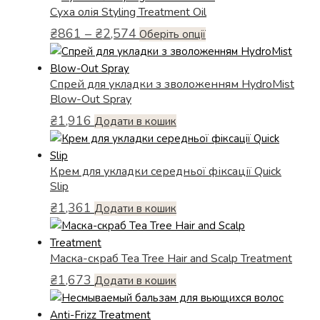
Суха олія Styling Treatment Oil
Діапазон
₴
861
–
₴
2,574
Цей
Оберіть опції
цін:
товар
від
має
₴861
Спрей для укладки з зволоженням HydroMist
кілька
до
Blow-Out Spray
варіантів.
₴2,574
₴
1,916
Параметри
Додати в кошик
можна
вибрати
Крем для укладки середньої фіксації Quick
на
Slip
сторінці
товару
₴
1,361
Додати в кошик
Маска-скраб Tea Tree Hair and Scalp Treatment
₴
1,673
Додати в кошик