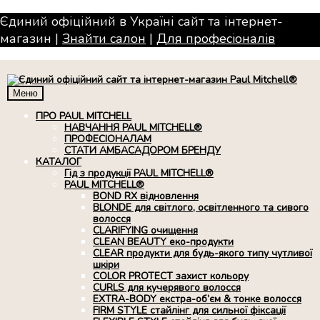
Єдиний офіційний в Україні сайт та інтернет-
магазин |
Знайти салон
|
Для професiоналiв
Меню
ПРО PAUL MITCHELL
НАВЧАННЯ PAUL MITCHELL®
ПРОФЕСІОНАЛАМ
СТАТИ АМБАСАДОРОМ БРЕНДУ
КАТАЛОГ
Гід з продукції PAUL MITCHELL®
PAUL MITCHELL®
BOND RX вiдновлення
BLONDE для світлого, освітленного та сивого
волосся
CLARIFYING очищення
CLEAN BEAUTY еко-продукти
CLEAR продукти для будь-якого типу чутливої
шкіри
COLOR PROTECT захист кольору
CURLS для кучерявого волосся
EXTRA-BODY екстра-об’єм & тонке волосся
FIRM STYLE стайлінг для сильної фіксації