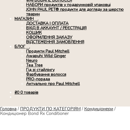
ФАРБОВАНЕ ВОЛОССЯ
НАБОРИ продуктів у подарунковій упаковці
JOHN PAUL PET® продукти для догляду за шерстю
тварин
МАГАЗИН
Розгорнуте
ДОСТАВКА І ОПЛАТА
вкладене
ВХІД В АККАУНТ / РЕЄСТРАЦІЯ
меню
КОШИК
ОФОРМЛЕННЯ ЗАКАЗУ
ВІДСТЕЖЕННЯ ЗАМОВЛЕННЯ
БЛОГ
Розгорнуте
Продукти Paul Mitchell
вкладене
Awapuhi Wild Ginger
меню
Neuro
Tea Tree
Гід зі стайлінгу
Фарбування волосся
PRO-порада
Актуально про Paul Mitchell
₴
0
0 товарів
Головна
/
ПРОДУКТИ ПО КАТЕГОРІЯМ
/
Кондиціонери
/
Кондиціонер Bond Rx Conditioner