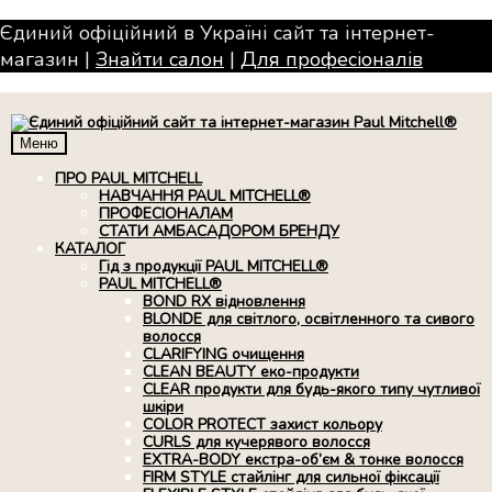
Єдиний офіційний в Україні сайт та інтернет-
магазин |
Знайти салон
|
Для професiоналiв
Меню
ПРО PAUL MITCHELL
НАВЧАННЯ PAUL MITCHELL®
ПРОФЕСІОНАЛАМ
СТАТИ АМБАСАДОРОМ БРЕНДУ
КАТАЛОГ
Гід з продукції PAUL MITCHELL®
PAUL MITCHELL®
BOND RX вiдновлення
BLONDE для світлого, освітленного та сивого
волосся
CLARIFYING очищення
CLEAN BEAUTY еко-продукти
CLEAR продукти для будь-якого типу чутливої
шкіри
COLOR PROTECT захист кольору
CURLS для кучерявого волосся
EXTRA-BODY екстра-об’єм & тонке волосся
FIRM STYLE стайлінг для сильної фіксації