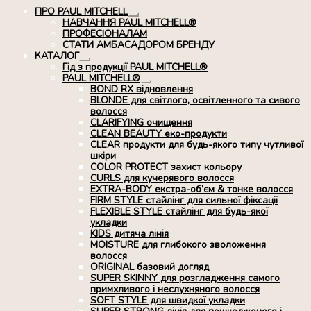
ПРО PAUL MITCHELL
Розгорнуте
НАВЧАННЯ PAUL MITCHELL®
вкладене
ПРОФЕСІОНАЛАМ
меню
СТАТИ АМБАСАДОРОМ БРЕНДУ
КАТАЛОГ
Розгорнуте
Гід з продукції PAUL MITCHELL®
вкладене
PAUL MITCHELL®
меню
Розгорнуте
BOND RX вiдновлення
вкладене
BLONDE для світлого, освітленного та сивого
меню
волосся
CLARIFYING очищення
CLEAN BEAUTY еко-продукти
CLEAR продукти для будь-якого типу чутливої
шкіри
COLOR PROTECT захист кольору
CURLS для кучерявого волосся
EXTRA-BODY екстра-об’єм & тонке волосся
FIRM STYLE стайлінг для сильної фіксації
FLEXIBLE STYLE стайлінг для будь-якої
укладки
KIDS дитяча лінія
MOISTURE для глибокого зволоження
волосся
ORIGINAL базовий догляд
SUPER SKINNY для розгладження самого
примхливого і неслухняного волосся
SOFT STYLE для швидкої укладки