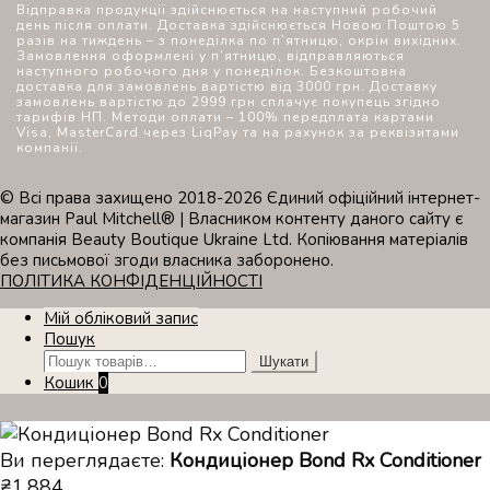
Відправка продукції здійснюється на наступний робочий
день після оплати. Доставка здійснюється Новою Поштою 5
разів на тиждень – з понеділка по п’ятницю, окрім вихідних.
Замовлення оформлені у п’ятницю, відправляються
наступного робочого дня у понеділок. Безкоштовна
доставка для замовлень вартістю від 3000 грн. Доставку
замовлень вартістю до 2999 грн сплачує покупець згідно
тарифів НП. Методи оплати – 100% передплата картами
Visa, MasterCard через LiqPay та на рахунок за реквізитами
компанії.
© Всі права захищено 2018-2026 Єдиний офіційний інтернет-
магазин Paul Mitchell® | Власником контенту даного сайту є
компанія Beauty Boutique Ukraine Ltd. Копіювання матеріалів
без письмової згоди власника заборонено.
ПОЛІТИКА КОНФІДЕНЦІЙНОСТІ
Мій обліковий запис
Пошук
Шукати:
Шукати
Кошик
0
Ви переглядаєте:
Кондиціонер Bond Rx Conditioner
₴
1,884