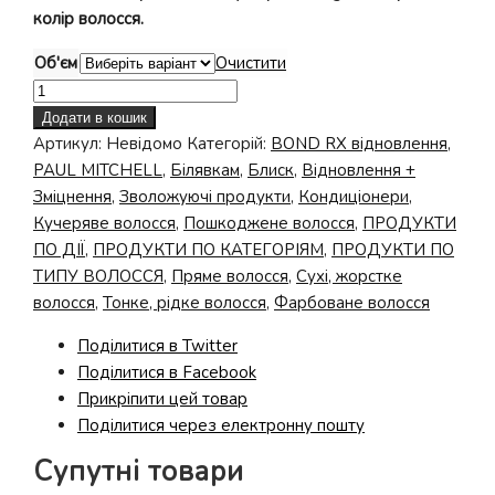
колір волосся.
Об'єм
Очистити
Кондиціонер
Bond
Додати в кошик
Rx
Артикул:
Невідомо
Категорій:
BOND RX вiдновлення
,
Conditioner
PAUL MITCHELL
,
Білявкам
,
Блиск
,
Відновлення +
кількість
Зміцнення
,
Зволожуючі продукти
,
Кондиціонери
,
Кучеряве волосся
,
Пошкоджене волосся
,
ПРОДУКТИ
ПО ДІЇ
,
ПРОДУКТИ ПО КАТЕГОРІЯМ
,
ПРОДУКТИ ПО
ТИПУ ВОЛОССЯ
,
Пряме волосся
,
Сухі, жорстке
волосся
,
Тонке, рідке волосся
,
Фарбоване волосся
Поділитися в Twitter
Поділитися в Facebook
Прикріпити цей товар
Поділитися через електронну пошту
Супутні товари