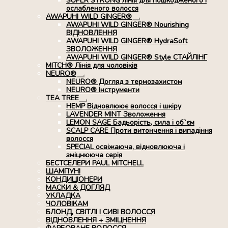
SUPER STRONG лінія для пошкодженого і
ослабленого волосся
AWAPUHI WILD GINGER®
Розгорнуте
AWAPUHI WILD GINGER® Nourishing
вкладене
ВІДНОВЛЕННЯ
меню
AWAPUHI WILD GINGER® HydraSoft
ЗВОЛОЖЕННЯ
AWAPUHI WILD GINGER® Style СТАЙЛІНГ
MITCH® Лінія для чоловіків
NEURO®
Розгорнуте
NEURO® Догляд з термозахистом
вкладене
NEURO® Інструменти
меню
TEA TREE
Розгорнуте
HEMP Відновлюює волосся і шкіру
вкладене
LAVENDER MINT Зволоження
меню
LEMON SAGE Бадьорість, сила і об`єм
SCALP CARE Проти витончення і випадіння
волосся
SPECIAL освіжаюча, відновлююча і
зміцнююча серія
БЕСТСЕЛЕРИ PAUL MITCHELL
ШАМПУНІ
КОНДИЦІОНЕРИ
МАСКИ & ДОГЛЯД
УКЛАДКА
ЧОЛОВІКАМ
БЛОНД, СВІТЛІ І СИВІ ВОЛОССЯ
ВІДНОВЛЕННЯ + ЗМІЦНЕННЯ