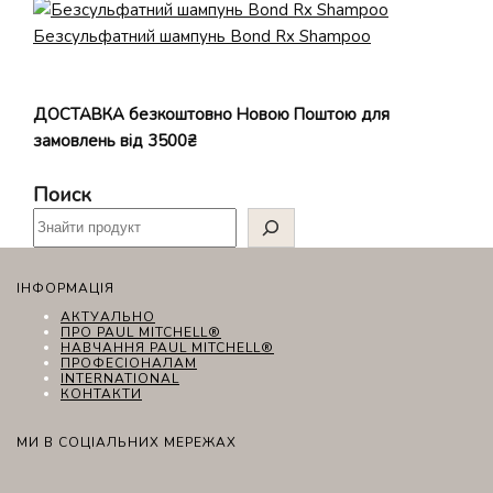
можна
Безсульфатний шампунь Bond Rx Shampoo
вибрати
на
сторінці
ДОСТАВКА безкоштовно Новою Поштою для
товару
замовлень від 3500₴
Поиск
ІНФОРМАЦІЯ
АКТУАЛЬНО
ПРО PAUL MITCHELL®
НАВЧАННЯ PAUL MITCHELL®
ПРОФЕСІОНАЛАМ
INTERNATIONAL
КОНТАКТИ
МИ В СОЦІАЛЬНИХ МЕРЕЖАХ