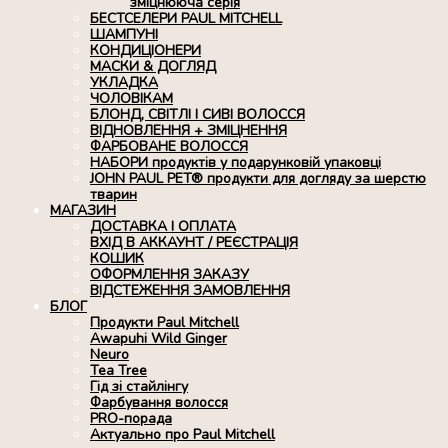
зміцнююча серія
БЕСТСЕЛЕРИ PAUL MITCHELL
ШАМПУНІ
КОНДИЦІОНЕРИ
МАСКИ & ДОГЛЯД
УКЛАДКА
ЧОЛОВІКАМ
БЛОНД, СВІТЛІ І СИВІ ВОЛОССЯ
ВІДНОВЛЕННЯ + ЗМІЦНЕННЯ
ФАРБОВАНЕ ВОЛОССЯ
НАБОРИ продуктів у подарунковій упаковці
JOHN PAUL PET® продукти для догляду за шерстю
тварин
МАГАЗИН
ДОСТАВКА І ОПЛАТА
ВХІД В АККАУНТ / РЕЄСТРАЦІЯ
КОШИК
ОФОРМЛЕННЯ ЗАКАЗУ
ВІДСТЕЖЕННЯ ЗАМОВЛЕННЯ
БЛОГ
Продукти Paul Mitchell
Awapuhi Wild Ginger
Neuro
Tea Tree
Гід зі стайлінгу
Фарбування волосся
PRO-порада
Актуально про Paul Mitchell