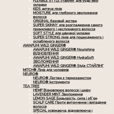
FLEXIBLE STYLE стайлінг для будь-якої
укладки
KIDS дитяча лінія
MOISTURE для глибокого зволоження
волосся
ORIGINAL базовий догляд
SUPER SKINNY для розгладження самого
примхливого і неслухняного волосся
SOFT STYLE для швидкої укладки
SUPER STRONG лінія для пошкодженого і
ослабленого волосся
AWAPUHI WILD GINGER®
AWAPUHI WILD GINGER® Nourishing
ВІДНОВЛЕННЯ
AWAPUHI WILD GINGER® HydraSoft
ЗВОЛОЖЕННЯ
AWAPUHI WILD GINGER® Style СТАЙЛІНГ
MITCH® Лінія для чоловіків
NEURO®
NEURO® Догляд з термозахистом
NEURO® Інструменти
TEA TREE
HEMP Відновлюює волосся і шкіру
LAVENDER MINT Зволоження
LEMON SAGE Бадьорість, сила і об`єм
SCALP CARE Проти витончення і випадіння
волосся
SPECIAL освіжаюча, відновлююча і