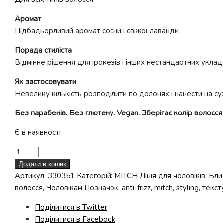
Аромат
Підбадьорливий аромат сосни і свіжої лаванди
Порада стиліста
Відмінне рішення для ірокезів і інших нестандартних укла
Як застосовувати
Невелику кількість розподілити по долонях і нанести на су
Без парабенів. Без глютену. Vegan. Зберігає колір волосся.
Є в наявності
Скульптурірующій
клей
Додати в кошик
Hardwired
Артикул:
330351
Категорій:
MITCH Лінія для чоловіків
,
Бли
кількість
волосся
,
Чоловікам
Позначок:
anti-frizz
,
mitch
,
styling
,
текст
Поділитися в Twitter
Поділитися в Facebook