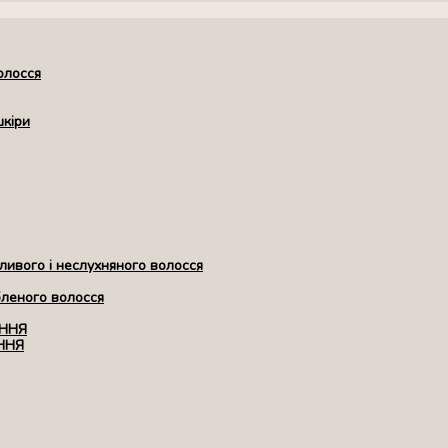
олосся
шкіри
ивого і неслухняного волосся
бленого волосся
ЕННЯ
ННЯ