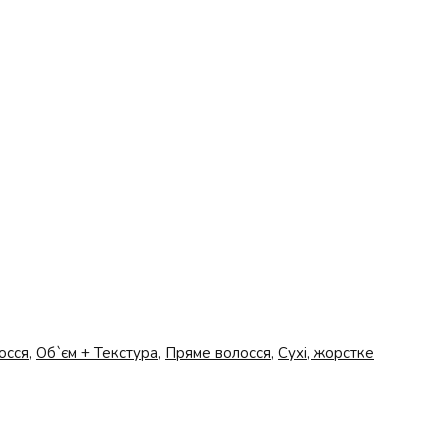
осся
,
Об`єм + Текстура
,
Пряме волосся
,
Сухі, жорстке