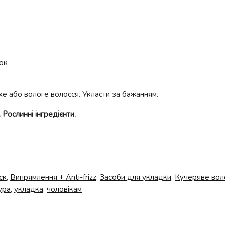
док
хе або вологе волосся. Укласти за бажанням.
 Рослинні інгредієнти.
ск
,
Випрямлення + Anti-frizz
,
Засоби для укладки
,
Кучеряве вол
ура
,
укладка
,
чоловікам