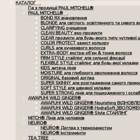
КАТАЛОГ
Розгорнуте
Гід з продукції PAUL MITCHELL®
вкладене
PAUL MITCHELL®
меню
Розгорнуте
BOND RX вiдновлення
вкладене
BLONDE для світлого, освітленного та сивого в
меню
CLARIFYING очищення
CLEAN BEAUTY еко-продукти
CLEAR продукти для будь-якого типу чутливої 
COLOR PROTECT захист кольору
CURLS для кучерявого волосся
EXTRA-BODY екстра-об’єм & тонке волосся
FIRM STYLE стайлінг для сильної фіксації
FLEXIBLE STYLE стайлінг для будь-якої укладки
KIDS дитяча лінія
MOISTURE для глибокого зволоження волосся
ORIGINAL базовий догляд
SUPER SKINNY для розгладження самого примхл
SOFT STYLE для швидкої укладки
SUPER STRONG лінія для пошкодженого і осла
AWAPUHI WILD GINGER®
Розгорнуте
AWAPUHI WILD GINGER® Nourishing ВІДНОВЛ
вкладене
AWAPUHI WILD GINGER® HydraSoft ЗВОЛОЖЕ
меню
AWAPUHI WILD GINGER® Style СТАЙЛІНГ
MITCH® Лінія для чоловіків
NEURO®
Розгорнуте
NEURO® Догляд з термозахистом
вкладене
NEURO® Інструменти
меню
TEA TREE