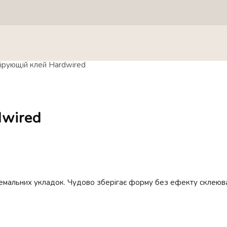
ірующій клей Hardwired
dwired
стремальних укладок. Чудово зберігає форму без ефекту склеюв