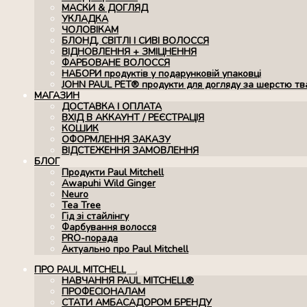
МАСКИ & ДОГЛЯД
УКЛАДКА
ЧОЛОВІКАМ
БЛОНД, СВІТЛІ І СИВІ ВОЛОССЯ
ВІДНОВЛЕННЯ + ЗМІЦНЕННЯ
ФАРБОВАНЕ ВОЛОССЯ
НАБОРИ продуктів у подарунковій упаковці
JOHN PAUL PET® продукти для догляду за шерстю тв
МАГАЗИН
ДОСТАВКА І ОПЛАТА
ВХІД В АККАУНТ / РЕЄСТРАЦІЯ
КОШИК
ОФОРМЛЕННЯ ЗАКАЗУ
ВІДСТЕЖЕННЯ ЗАМОВЛЕННЯ
БЛОГ
Продукти Paul Mitchell
Awapuhi Wild Ginger
Neuro
Tea Tree
Гід зі стайлінгу
Фарбування волосся
PRO-порада
Актуально про Paul Mitchell
ПРО PAUL MITCHELL
Розгорнуте
НАВЧАННЯ PAUL MITCHELL®
вкладене
ПРОФЕСІОНАЛАМ
меню
СТАТИ АМБАСАДОРОМ БРЕНДУ