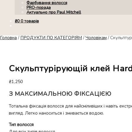
Фарбування волосся
PRO-порада
Актуально про Paul Mitchell
₴
0
0 товарів
Головна
/
ПРОДУКТИ ПО КАТЕГОРІЯМ
/
Чоловікам
/
Скульптур
Скульптурірующій клей Har
₴
1,250
З МАКСИМАЛЬНОЮ ФІКСАЦІЄЮ
Тотальна фіксація волосся для найсміливіших і навіть ек
вигляд. Легко наноситься і змивається водою.
Тип волосся
Для всіх типів волосся