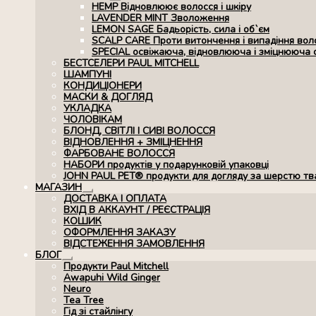
Розгорнуте
HEMP Відновлюює волосся і шкіру
вкладене
LAVENDER MINT Зволоження
меню
LEMON SAGE Бадьорість, сила і об`єм
SCALP CARE Проти витончення і випадіння вол
SPECIAL освіжаюча, відновлююча і зміцнююча 
БЕСТСЕЛЕРИ PAUL MITCHELL
ШАМПУНІ
КОНДИЦІОНЕРИ
МАСКИ & ДОГЛЯД
УКЛАДКА
ЧОЛОВІКАМ
БЛОНД, СВІТЛІ І СИВІ ВОЛОССЯ
ВІДНОВЛЕННЯ + ЗМІЦНЕННЯ
ФАРБОВАНЕ ВОЛОССЯ
НАБОРИ продуктів у подарунковій упаковці
JOHN PAUL PET® продукти для догляду за шерстю тв
МАГАЗИН
Розгорнуте
ДОСТАВКА І ОПЛАТА
вкладене
ВХІД В АККАУНТ / РЕЄСТРАЦІЯ
меню
КОШИК
ОФОРМЛЕННЯ ЗАКАЗУ
ВІДСТЕЖЕННЯ ЗАМОВЛЕННЯ
БЛОГ
Розгорнуте
Продукти Paul Mitchell
вкладене
Awapuhi Wild Ginger
меню
Neuro
Tea Tree
Гід зі стайлінгу