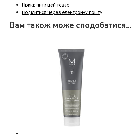
Прикріпити цей товар
Поділитися через електронну пошту
Вам також може сподобатися…