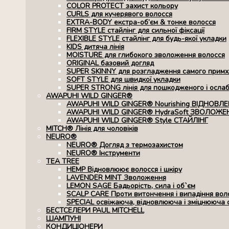
COLOR PROTECT захист кольору
CURLS для кучерявого волосся
EXTRA-BODY екстра-об’єм & тонке волосся
FIRM STYLE стайлінг для сильної фіксації
FLEXIBLE STYLE стайлінг для будь-якої укладки
KIDS дитяча лінія
MOISTURE для глибокого зволоження волосся
ORIGINAL базовий догляд
SUPER SKINNY для розгладження самого примхл
SOFT STYLE для швидкої укладки
SUPER STRONG лінія для пошкодженого і осла
AWAPUHI WILD GINGER®
AWAPUHI WILD GINGER® Nourishing ВІДНОВЛ
AWAPUHI WILD GINGER® HydraSoft ЗВОЛОЖЕ
AWAPUHI WILD GINGER® Style СТАЙЛІНГ
MITCH® Лінія для чоловіків
NEURO®
NEURO® Догляд з термозахистом
NEURO® Інструменти
TEA TREE
HEMP Відновлюює волосся і шкіру
LAVENDER MINT Зволоження
LEMON SAGE Бадьорість, сила і об`єм
SCALP CARE Проти витончення і випадіння вол
SPECIAL освіжаюча, відновлююча і зміцнююча 
БЕСТСЕЛЕРИ PAUL MITCHELL
ШАМПУНІ
КОНДИЦІОНЕРИ