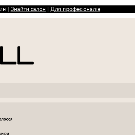
ин |
Знайти салон
|
Для професiоналiв
олосся
шкіри