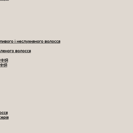
ивого і неслухняного волосся
бленого волосся
ЕННЯ
ННЯ
осся
серія