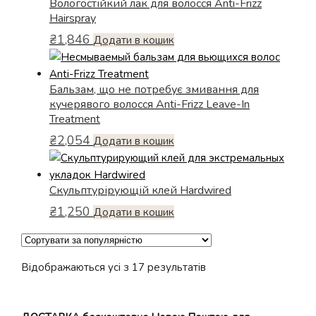
Вологостійкий лак для волосся Anti-Frizz
кілька
до
Hairspray
варіантів.
₴2,735
₴
1,846
Параметри
Додати в кошик
можна
вибрати
Бальзам, що не потребує змивання для
на
кучерявого волосся Anti-Frizz Leave-In
сторінці
Treatment
товару
₴
2,054
Додати в кошик
Скульптурірующій клей Hardwired
₴
1,250
Додати в кошик
Відсортовано
Відображаються усі з 17 результатів
за
популярністю