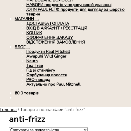
ФАРБОВАНЕ ВОЛОССЯ
НАБОРИ продуктів у подарунковій упаковці
JOHN PAUL PET® продукти для догляду за шерстю
тварин
МАГАЗИН
Розгорнуте
ДОСТАВКА І ОПЛАТА
вкладене
ВХІД В АККАУНТ / РЕЄСТРАЦІЯ
меню
КОШИК
ОФОРМЛЕННЯ ЗАКАЗУ
ВІДСТЕЖЕННЯ ЗАМОВЛЕННЯ
БЛОГ
Розгорнуте
Продукти Paul Mitchell
вкладене
Awapuhi Wild Ginger
меню
Neuro
Tea Tree
Гід зі стайлінгу
Фарбування волосся
PRO-порада
Актуально про Paul Mitchell
₴
0
0 товарів
Головна
/
Товари з позначками “anti-frizz”
anti-frizz