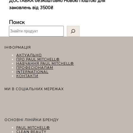
ДОСТАВКА безкоштовно Новою Поштою для
замовлень від 3500₴
Поиск
ІНФОРМАЦІЯ
АКТУАЛЬНО
ПРО PAUL MITCHELL®
НАВЧАННЯ PAUL MITCHELL®
ПРОФЕСІОНАЛАМ
INTERNATIONAL
КОНТАКТИ
МИ В СОЦІАЛЬНИХ МЕРЕЖАХ
ОСНОВНІ ЛІНІЙКИ БРЕНДУ
PAUL MITCHELL®
CLEAN BEAUTY