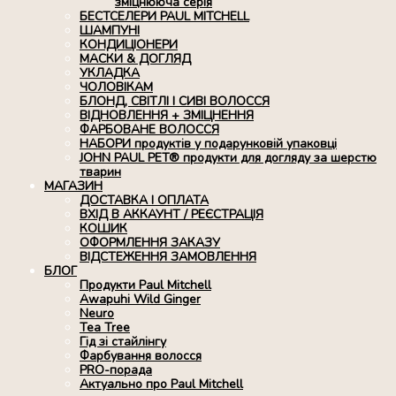
зміцнююча серія
БЕСТСЕЛЕРИ PAUL MITCHELL
ШАМПУНІ
КОНДИЦІОНЕРИ
МАСКИ & ДОГЛЯД
УКЛАДКА
ЧОЛОВІКАМ
БЛОНД, СВІТЛІ І СИВІ ВОЛОССЯ
ВІДНОВЛЕННЯ + ЗМІЦНЕННЯ
ФАРБОВАНЕ ВОЛОССЯ
НАБОРИ продуктів у подарунковій упаковці
JOHN PAUL PET® продукти для догляду за шерстю
тварин
МАГАЗИН
ДОСТАВКА І ОПЛАТА
ВХІД В АККАУНТ / РЕЄСТРАЦІЯ
КОШИК
ОФОРМЛЕННЯ ЗАКАЗУ
ВІДСТЕЖЕННЯ ЗАМОВЛЕННЯ
БЛОГ
Продукти Paul Mitchell
Awapuhi Wild Ginger
Neuro
Tea Tree
Гід зі стайлінгу
Фарбування волосся
PRO-порада
Актуально про Paul Mitchell