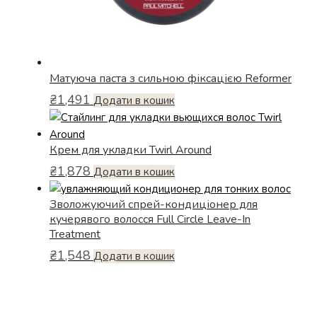
Матуюча паста з сильною фіксацією Reformer
₴
1,491
Додати в кошик
Крем для укладки Twirl Around
₴
1,878
Додати в кошик
Зволожуючий спрей-кондиціонер для
кучерявого волосся Full Circle Leave-In
Treatment
₴
1,548
Додати в кошик