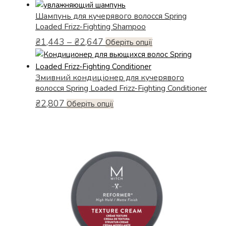
Шампунь для кучерявого волосся Spring
Loaded Frizz-Fighting Shampoo
Діапазон
₴
1,443
–
₴
2,647
Цей
Оберіть опції
цін:
товар
від
має
₴1,443
Змивний кондиціонер для кучерявого
кілька
до
волосся Spring Loaded Frizz-Fighting Conditioner
варіантів.
₴2,647
₴
2,807
Параметри
Цей
Оберіть опції
можна
товар
вибрати
має
на
кілька
сторінці
варіантів.
товару
Параметри
можна
вибрати
на
сторінці
товару