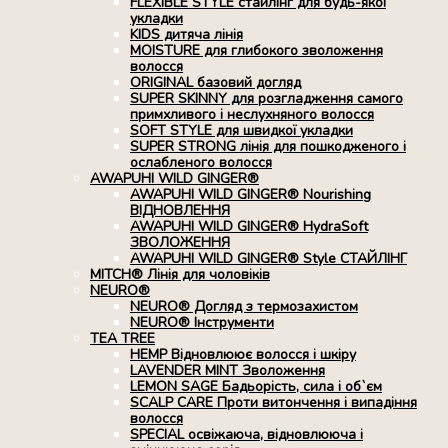
FLEXIBLE STYLE стайлінг для будь-якої
укладки
KIDS дитяча лінія
MOISTURE для глибокого зволоження
волосся
ORIGINAL базовий догляд
SUPER SKINNY для розгладження самого
примхливого і неслухняного волосся
SOFT STYLE для швидкої укладки
SUPER STRONG лінія для пошкодженого і
ослабленого волосся
AWAPUHI WILD GINGER®
AWAPUHI WILD GINGER® Nourishing
ВІДНОВЛЕННЯ
AWAPUHI WILD GINGER® HydraSoft
ЗВОЛОЖЕННЯ
AWAPUHI WILD GINGER® Style СТАЙЛІНГ
MITCH® Лінія для чоловіків
NEURO®
NEURO® Догляд з термозахистом
NEURO® Інструменти
TEA TREE
HEMP Відновлюює волосся і шкіру
LAVENDER MINT Зволоження
LEMON SAGE Бадьорість, сила і об`єм
SCALP CARE Проти витончення і випадіння
волосся
SPECIAL освіжаюча, відновлююча і