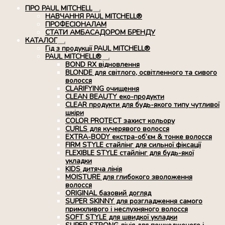
ПРО PAUL MITCHELL
Розгорнуте
НАВЧАННЯ PAUL MITCHELL®
вкладене
ПРОФЕСІОНАЛАМ
меню
СТАТИ АМБАСАДОРОМ БРЕНДУ
КАТАЛОГ
Розгорнуте
Гід з продукції PAUL MITCHELL®
вкладене
PAUL MITCHELL®
меню
Розгорнуте
BOND RX вiдновлення
вкладене
BLONDE для світлого, освітленного та сивого
меню
волосся
CLARIFYING очищення
CLEAN BEAUTY еко-продукти
CLEAR продукти для будь-якого типу чутливої
шкіри
COLOR PROTECT захист кольору
CURLS для кучерявого волосся
EXTRA-BODY екстра-об’єм & тонке волосся
FIRM STYLE стайлінг для сильної фіксації
FLEXIBLE STYLE стайлінг для будь-якої
укладки
KIDS дитяча лінія
MOISTURE для глибокого зволоження
волосся
ORIGINAL базовий догляд
SUPER SKINNY для розгладження самого
примхливого і неслухняного волосся
SOFT STYLE для швидкої укладки