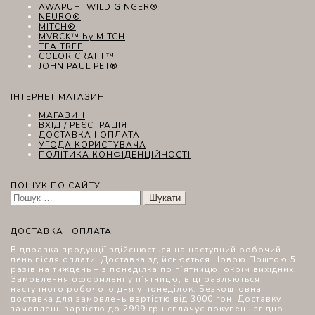
AWAPUHI WILD GINGER®
NEURO®
MITCH®
MVRCK™ by MITCH
TEA TREE
COLOR CRAFT™
JOHN PAUL PET®
ІНТЕРНЕТ МАГАЗИН
МАГАЗИН
ВХІД / РЕЄСТРАЦІЯ
ДОСТАВКА І ОПЛАТА
УГОДА КОРИСТУВАЧА
ПОЛІТИКА КОНФІДЕНЦІЙНОСТІ
ПОШУК ПО САЙТУ
Пошук:
ДОСТАВКА І ОПЛАТА
Відправка продукції здійснюється на наступний робочий
день після оплати. Доставка здійснюється Новою Поштою 5
разів на тиждень – з понеділка по п’ятницю, окрім вихідних.
Замовлення оформлені у п’ятницю, відправляються
наступного робочого дня у понеділок. Безкоштовна
доставка для замовлень вартістю від 3000 грн. Доставку
замовлень вартістю до 2999 грн сплачує покупець згідно