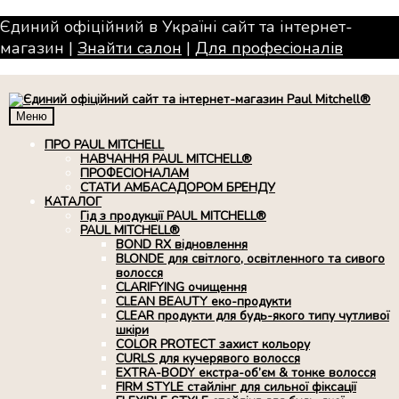
Єдиний офіційний в Україні сайт та інтернет-
магазин |
Знайти салон
|
Для професiоналiв
Меню
ПРО PAUL MITCHELL
НАВЧАННЯ PAUL MITCHELL®
ПРОФЕСІОНАЛАМ
СТАТИ АМБАСАДОРОМ БРЕНДУ
КАТАЛОГ
Гід з продукції PAUL MITCHELL®
PAUL MITCHELL®
BOND RX вiдновлення
BLONDE для світлого, освітленного та сивого
волосся
CLARIFYING очищення
CLEAN BEAUTY еко-продукти
CLEAR продукти для будь-якого типу чутливої
шкіри
COLOR PROTECT захист кольору
CURLS для кучерявого волосся
EXTRA-BODY екстра-об’єм & тонке волосся
FIRM STYLE стайлінг для сильної фіксації