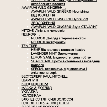
SUPER STRONG лінія для пошкодженого і
ослабленого волосся
AWAPUHI WILD GINGER®
Розгорнуте
AWAPUHI WILD GINGER® Nourishing
вкладене
ВІДНОВЛЕННЯ
меню
AWAPUHI WILD GINGER® HydraSoft
ЗВОЛОЖЕННЯ
AWAPUHI WILD GINGER® Style СТАЙЛІНГ
MITCH® Лінія для чоловіків
NEURO®
Розгорнуте
NEURO® Догляд з термозахистом
вкладене
NEURO® Інструменти
меню
TEA TREE
Розгорнуте
HEMP Відновлюює волосся і шкіру
вкладене
LAVENDER MINT Зволоження
меню
LEMON SAGE Бадьорість, сила і об`єм
SCALP CARE Проти витончення і випадіння
волосся
SPECIAL освіжаюча, відновлююча і
зміцнююча серія
БЕСТСЕЛЕРИ PAUL MITCHELL
ШАМПУНІ
КОНДИЦІОНЕРИ
МАСКИ & ДОГЛЯД
УКЛАДКА
ЧОЛОВІКАМ
БЛОНД, СВІТЛІ І СИВІ ВОЛОССЯ
ВІДНОВЛЕННЯ + ЗМІЦНЕННЯ