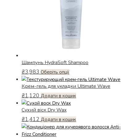
Шампунь HydraSoft Shampoo
₴
3,983
Цей
Оберіть опції
товар
Крем-гель для укладки Ultimate Wave
має
кілька
₴
1,120
Додати в кошик
варіантів.
Параметри
Сухий віск Dry Wax
можна
₴
1,412
Додати в кошик
вибрати
на