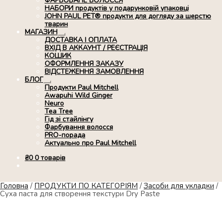
ФАРБОВАНЕ ВОЛОССЯ
НАБОРИ продуктів у подарунковій упаковці
JOHN PAUL PET® продукти для догляду за шерстю
тварин
МАГАЗИН
Розгорнуте
ДОСТАВКА І ОПЛАТА
вкладене
ВХІД В АККАУНТ / РЕЄСТРАЦІЯ
меню
КОШИК
ОФОРМЛЕННЯ ЗАКАЗУ
ВІДСТЕЖЕННЯ ЗАМОВЛЕННЯ
БЛОГ
Розгорнуте
Продукти Paul Mitchell
вкладене
Awapuhi Wild Ginger
меню
Neuro
Tea Tree
Гід зі стайлінгу
Фарбування волосся
PRO-порада
Актуально про Paul Mitchell
₴
0
0 товарів
Головна
/
ПРОДУКТИ ПО КАТЕГОРІЯМ
/
Засоби для укладки
/
Суха паста для створення текстури Dry Paste