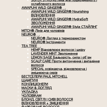
SUPER STRONG лінія для пошкодженого і
ослабленого волосся
AWAPUHI WILD GINGER®
Розгорнуте
AWAPUHI WILD GINGER® Nourishing
вкладене
ВІДНОВЛЕННЯ
меню
AWAPUHI WILD GINGER® HydraSoft
ЗВОЛОЖЕННЯ
AWAPUHI WILD GINGER® Style СТАЙЛІНГ
MITCH® Лінія для чоловіків
NEURO®
Розгорнуте
NEURO® Догляд з термозахистом
вкладене
NEURO® Інструменти
меню
TEA TREE
Розгорнуте
HEMP Відновлюює волосся і шкіру
вкладене
LAVENDER MINT Зволоження
меню
LEMON SAGE Бадьорість, сила і об`єм
SCALP CARE Проти витончення і випадіння
волосся
SPECIAL освіжаюча, відновлююча і
зміцнююча серія
БЕСТСЕЛЕРИ PAUL MITCHELL
ШАМПУНІ
КОНДИЦІОНЕРИ
МАСКИ & ДОГЛЯД
УКЛАДКА
ЧОЛОВІКАМ
БЛОНД, СВІТЛІ І СИВІ ВОЛОССЯ
ВІДНОВЛЕННЯ + ЗМІЦНЕННЯ