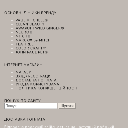
ОСНОВНІ ЛІНІЙКИ БРЕНДУ
PAUL MITCHELL®
CLEAN BEAUTY
AWAPUHI WILD GINGER®
NEURO®
MITCH®
MVRCK™ by MITCH
TEA TREE
COLOR CRAFT™
JOHN PAUL PET®
ІНТЕРНЕТ МАГАЗИН
МАГАЗИН
ВХІД / РЕЄСТРАЦІЯ
ДОСТАВКА І ОПЛАТА
УГОДА КОРИСТУВАЧА
ПОЛІТИКА КОНФІДЕНЦІЙНОСТІ
ПОШУК ПО САЙТУ
Пошук:
ДОСТАВКА І ОПЛАТА
Відправка продукції здійснюється на наступний робочий