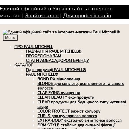
Єдиний офіційний в Україні сайт та інтернет-
магазин |
Знайти салон
|
Для професiоналiв
Меню
ПРО PAUL MITCHELL
НАВЧАННЯ PAUL MITCHELL®
ПРОФЕСІОНАЛАМ
СТАТИ АМБАСАДОРОМ БРЕНДУ
КАТАЛОГ
Гід з продукції PAUL MITCHELL®
PAUL MITCHELL®
BOND RX вiдновлення
BLONDE для світлого, освітленного та сивого
волосся
CLARIFYING очищення
CLEAN BEAUTY еко-продукти
CLEAR продукти для будь-якого типу чутливої
шкіри
COLOR PROTECT захист кольору
CURLS для кучерявого волосся
EXTRA-BODY екстра-об’єм & тонке волосся
FIRM STYLE стайлінг для сильної фіксації