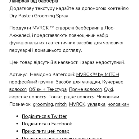
Лайфхак від барберів
Додаткову текстуру надайте за допомогою коктейлю
Dry Paste і Grooming Spray
Продукти MVRCK ™ створені барберами в Лос-
Анжелесі, і представляють повноцінний набір
функціональних і автентичних засобів для чоловічої
перукарні і домашнього догляду.
Цей товар відсутній в наявності і зараз недоступний.
Артикул:
Невідомо
Категорій:
MVRCK™ by MITCH
професійний грумінг
,
Засоби для укладки
,
Кучеряве
волосся
,
Об`єм + Текстура
,
Пряме волосся
,
Сухі,
жорстке волосся
,
Тонке, рідке волосся
,
Чоловікам
Позначок:
grooming
,
mitch
,
MVRCK
,
укладка
,
чоловікам
Поділитися в Twitter
Поділитися в Facebook
Прикріпити цей товар
Поділитися через електронну пошту