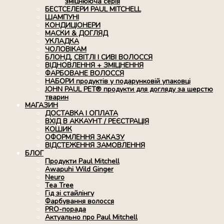
зміцнююча серія
БЕСТСЕЛЕРИ PAUL MITCHELL
ШАМПУНІ
КОНДИЦІОНЕРИ
МАСКИ & ДОГЛЯД
УКЛАДКА
ЧОЛОВІКАМ
БЛОНД, СВІТЛІ І СИВІ ВОЛОССЯ
ВІДНОВЛЕННЯ + ЗМІЦНЕННЯ
ФАРБОВАНЕ ВОЛОССЯ
НАБОРИ продуктів у подарунковій упаковці
JOHN PAUL PET® продукти для догляду за шерстю
тварин
МАГАЗИН
ДОСТАВКА І ОПЛАТА
ВХІД В АККАУНТ / РЕЄСТРАЦІЯ
КОШИК
ОФОРМЛЕННЯ ЗАКАЗУ
ВІДСТЕЖЕННЯ ЗАМОВЛЕННЯ
БЛОГ
Продукти Paul Mitchell
Awapuhi Wild Ginger
Neuro
Tea Tree
Гід зі стайлінгу
Фарбування волосся
PRO-порада
Актуально про Paul Mitchell