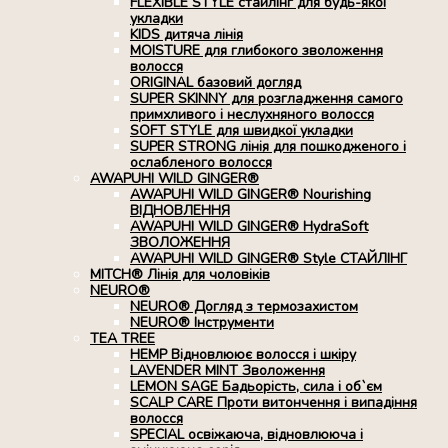
FLEXIBLE STYLE стайлінг для будь-якої
укладки
KIDS дитяча лінія
MOISTURE для глибокого зволоження
волосся
ORIGINAL базовий догляд
SUPER SKINNY для розгладження самого
примхливого і неслухняного волосся
SOFT STYLE для швидкої укладки
SUPER STRONG лінія для пошкодженого і
ослабленого волосся
AWAPUHI WILD GINGER®
AWAPUHI WILD GINGER® Nourishing
ВІДНОВЛЕННЯ
AWAPUHI WILD GINGER® HydraSoft
ЗВОЛОЖЕННЯ
AWAPUHI WILD GINGER® Style СТАЙЛІНГ
MITCH® Лінія для чоловіків
NEURO®
NEURO® Догляд з термозахистом
NEURO® Інструменти
TEA TREE
HEMP Відновлюює волосся і шкіру
LAVENDER MINT Зволоження
LEMON SAGE Бадьорість, сила і об`єм
SCALP CARE Проти витончення і випадіння
волосся
SPECIAL освіжаюча, відновлююча і