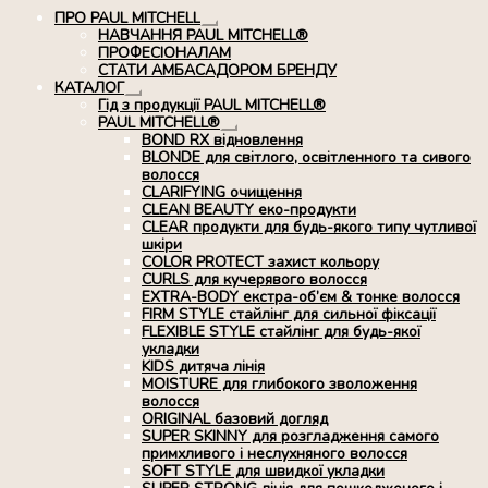
ПРО PAUL MITCHELL
Розгорнуте
НАВЧАННЯ PAUL MITCHELL®
вкладене
ПРОФЕСІОНАЛАМ
меню
СТАТИ АМБАСАДОРОМ БРЕНДУ
КАТАЛОГ
Розгорнуте
Гід з продукції PAUL MITCHELL®
вкладене
PAUL MITCHELL®
меню
Розгорнуте
BOND RX вiдновлення
вкладене
BLONDE для світлого, освітленного та сивого
меню
волосся
CLARIFYING очищення
CLEAN BEAUTY еко-продукти
CLEAR продукти для будь-якого типу чутливої
шкіри
COLOR PROTECT захист кольору
CURLS для кучерявого волосся
EXTRA-BODY екстра-об’єм & тонке волосся
FIRM STYLE стайлінг для сильної фіксації
FLEXIBLE STYLE стайлінг для будь-якої
укладки
KIDS дитяча лінія
MOISTURE для глибокого зволоження
волосся
ORIGINAL базовий догляд
SUPER SKINNY для розгладження самого
примхливого і неслухняного волосся
SOFT STYLE для швидкої укладки