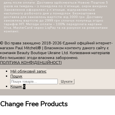
день після оплати. Доставка здійснюється Новою Поштою 5
разів на тиждень – з понеділка по п’ятницю, окрім вихідних.
Замовлення оформлені у п’ятницю, відправляються
наступного робочого дня у понеділок. Безкоштовна
доставка для замовлень вартістю від 3000 грн. Доставку
замовлень вартістю до 2999 грн сплачує покупець згідно
тарифів НП. Методи оплати – 100% передплата картами
Visa, MasterCard через LiqPay та на рахунок за реквізитами
компанії.
© Всі права захищено 2018-2026 Єдиний офіційний інтернет-
магазин Paul Mitchell® | Власником контенту даного сайту є
компанія Beauty Boutique Ukraine Ltd. Копіювання матеріалів
без письмової згоди власника заборонено.
ПОЛІТИКА КОНФІДЕНЦІЙНОСТІ
Мій обліковий запис
Пошук
Шукати:
Шукати
Кошик
0
Change Free Products