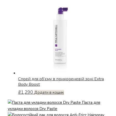
Спрей для об’єму в прикореневій зоні Extra
Body Boost
₴
1,290
Додати в кошик
Паста для
укладки волосся Dry Paste