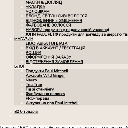
МАСКИ & ДОГЛЯД
УКЛАДКА
ЧОЛОВІКАМ
БЛОНД, СВІТЛІ І СИВІ ВОЛОССЯ
ВІДНОВЛЕННЯ + ЗМІЦНЕННЯ
ФАРБОВАНЕ ВОЛОССЯ
НАБОРИ продуктів у подарунковій упаковці
JOHN PAUL PET® продукти для догляду за шерстю тв
МАГАЗИН
ДОСТАВКА І ОПЛАТА
ВХІД В АККАУНТ / РЕЄСТРАЦІЯ
КОШИК
ОФОРМЛЕННЯ ЗАКАЗУ
ВІДСТЕЖЕННЯ ЗАМОВЛЕННЯ
БЛОГ
Продукти Paul Mitchell
Awapuhi Wild Ginger
Neuro
Tea Tree
Гід зі стайлінгу
Фарбування волосся
PRO-порада
Актуально про Paul Mitchell
₴
0
0 товарів
Головна
/
PRO-порада
/
Як відновити укладку після головних у