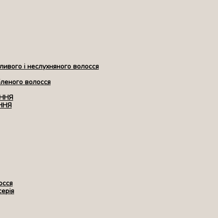
ивого і неслухняного волосся
бленого волосся
ЕННЯ
ННЯ
осся
серія