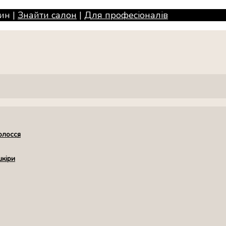
ин |
Знайти салон
|
Для професiоналiв
олосся
шкіри