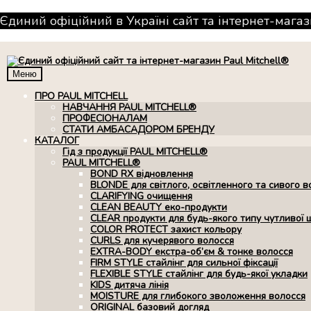
Єдиний офіційний в Україні сайт та інтернет-магаз
Меню
ПРО PAUL MITCHELL
НАВЧАННЯ PAUL MITCHELL®
ПРОФЕСІОНАЛАМ
СТАТИ АМБАСАДОРОМ БРЕНДУ
КАТАЛОГ
Гід з продукції PAUL MITCHELL®
PAUL MITCHELL®
BOND RX вiдновлення
BLONDE для світлого, освітленного та сивого в
CLARIFYING очищення
CLEAN BEAUTY еко-продукти
CLEAR продукти для будь-якого типу чутливої 
COLOR PROTECT захист кольору
CURLS для кучерявого волосся
EXTRA-BODY екстра-об’єм & тонке волосся
FIRM STYLE стайлінг для сильної фіксації
FLEXIBLE STYLE стайлінг для будь-якої укладки
KIDS дитяча лінія
MOISTURE для глибокого зволоження волосся
ORIGINAL базовий догляд