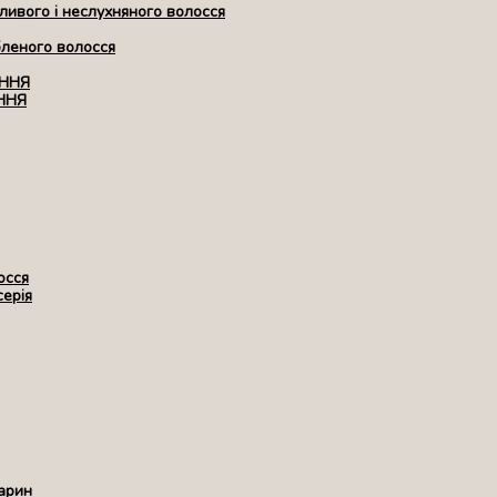
ивого і неслухняного волосся
бленого волосся
ЕННЯ
ННЯ
осся
серія
арин