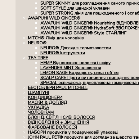
SUPER SKINNY для розгладження самого примхл
SOFT STYLE для швидкої укладки
SUPER STRONG лінія для пошкодженого і осла
AWAPUHI WILD GINGER®
AWAPUHI WILD GINGER® Nourishing ВІДНОВЛ
AWAPUHI WILD GINGER® HydraSoft ЗВОЛОЖЕ
AWAPUHI WILD GINGER® Style СТАЙЛІНГ
MITCH® Лінія для чоловіків
NEURO®
NEURO® Догляд з термозахистом
NEURO® Інструменти
TEA TREE
HEMP Відновлюює волосся і шкіру
LAVENDER MINT Зволоження
LEMON SAGE Бадьорість, сила і об`єм
SCALP CARE Проти витончення і випадіння вол
SPECIAL освіжаюча, відновлююча і зміцнююча 
БЕСТСЕЛЕРИ PAUL MITCHELL
ШАМПУНІ
КОНДИЦІОНЕРИ
МАСКИ & ДОГЛЯД
УКЛАДКА
ЧОЛОВІКАМ
БЛОНД, СВІТЛІ І СИВІ ВОЛОССЯ
ВІДНОВЛЕННЯ + ЗМІЦНЕННЯ
ФАРБОВАНЕ ВОЛОССЯ
НАБОРИ продуктів у подарунковій упаковці
JOHN PAUL PET® продукти для догляду за шерстю тв