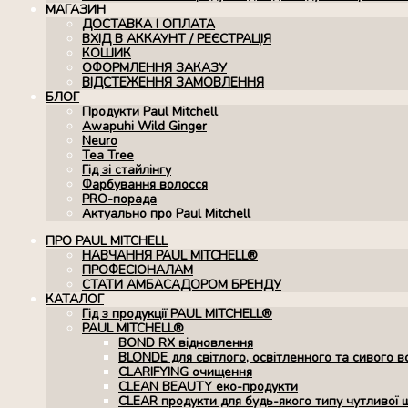
МАГАЗИН
ДОСТАВКА І ОПЛАТА
ВХІД В АККАУНТ / РЕЄСТРАЦІЯ
КОШИК
ОФОРМЛЕННЯ ЗАКАЗУ
ВІДСТЕЖЕННЯ ЗАМОВЛЕННЯ
БЛОГ
Продукти Paul Mitchell
Awapuhi Wild Ginger
Neuro
Tea Tree
Гід зі стайлінгу
Фарбування волосся
PRO-порада
Актуально про Paul Mitchell
ПРО PAUL MITCHELL
НАВЧАННЯ PAUL MITCHELL®
ПРОФЕСІОНАЛАМ
СТАТИ АМБАСАДОРОМ БРЕНДУ
КАТАЛОГ
Гід з продукції PAUL MITCHELL®
PAUL MITCHELL®
BOND RX вiдновлення
BLONDE для світлого, освітленного та сивого в
CLARIFYING очищення
CLEAN BEAUTY еко-продукти
CLEAR продукти для будь-якого типу чутливої 