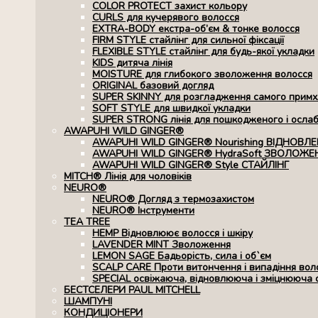
COLOR PROTECT захист кольору
CURLS для кучерявого волосся
EXTRA-BODY екстра-об’єм & тонке волосся
FIRM STYLE стайлінг для сильної фіксації
FLEXIBLE STYLE стайлінг для будь-якої укладки
KIDS дитяча лінія
MOISTURE для глибокого зволоження волосся
ORIGINAL базовий догляд
SUPER SKINNY для розгладження самого примхл
SOFT STYLE для швидкої укладки
SUPER STRONG лінія для пошкодженого і осла
AWAPUHI WILD GINGER®
AWAPUHI WILD GINGER® Nourishing ВІДНОВЛ
AWAPUHI WILD GINGER® HydraSoft ЗВОЛОЖЕ
AWAPUHI WILD GINGER® Style СТАЙЛІНГ
MITCH® Лінія для чоловіків
NEURO®
NEURO® Догляд з термозахистом
NEURO® Інструменти
TEA TREE
HEMP Відновлюює волосся і шкіру
LAVENDER MINT Зволоження
LEMON SAGE Бадьорість, сила і об`єм
SCALP CARE Проти витончення і випадіння вол
SPECIAL освіжаюча, відновлююча і зміцнююча 
БЕСТСЕЛЕРИ PAUL MITCHELL
ШАМПУНІ
КОНДИЦІОНЕРИ