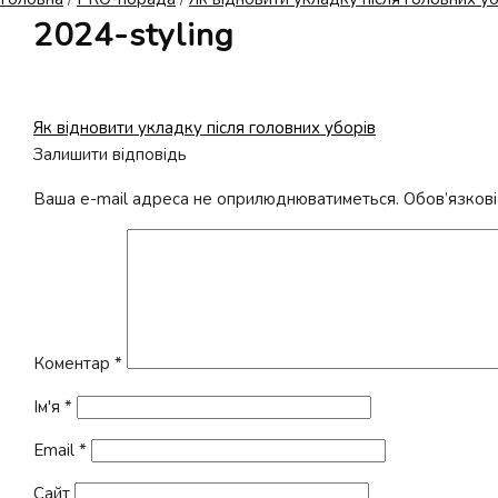
2024-styling
Попередні
Як відновити укладку після головних уборів
Навігація
записи:
Залишити відповідь
записів
Ваша e-mail адреса не оприлюднюватиметься.
Обов’язкові
Коментар
*
Ім'я
*
Email
*
Сайт