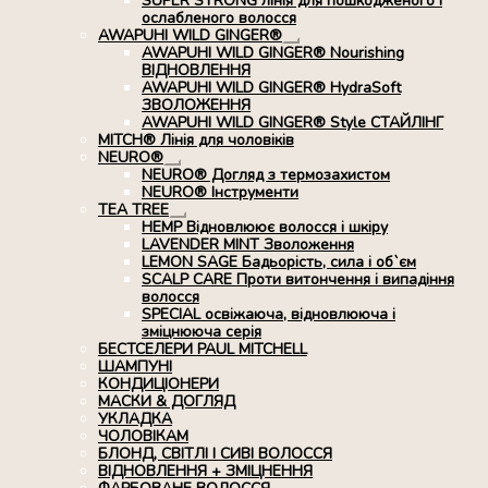
SUPER STRONG лінія для пошкодженого і
ослабленого волосся
AWAPUHI WILD GINGER®
Розгорнуте
AWAPUHI WILD GINGER® Nourishing
вкладене
ВІДНОВЛЕННЯ
меню
AWAPUHI WILD GINGER® HydraSoft
ЗВОЛОЖЕННЯ
AWAPUHI WILD GINGER® Style СТАЙЛІНГ
MITCH® Лінія для чоловіків
NEURO®
Розгорнуте
NEURO® Догляд з термозахистом
вкладене
NEURO® Інструменти
меню
TEA TREE
Розгорнуте
HEMP Відновлюює волосся і шкіру
вкладене
LAVENDER MINT Зволоження
меню
LEMON SAGE Бадьорість, сила і об`єм
SCALP CARE Проти витончення і випадіння
волосся
SPECIAL освіжаюча, відновлююча і
зміцнююча серія
БЕСТСЕЛЕРИ PAUL MITCHELL
ШАМПУНІ
КОНДИЦІОНЕРИ
МАСКИ & ДОГЛЯД
УКЛАДКА
ЧОЛОВІКАМ
БЛОНД, СВІТЛІ І СИВІ ВОЛОССЯ
ВІДНОВЛЕННЯ + ЗМІЦНЕННЯ