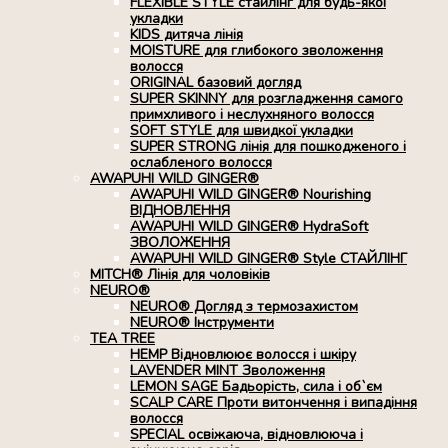
FLEXIBLE STYLE стайлінг для будь-якої
укладки
KIDS дитяча лінія
MOISTURE для глибокого зволоження
волосся
ORIGINAL базовий догляд
SUPER SKINNY для розгладження самого
примхливого і неслухняного волосся
SOFT STYLE для швидкої укладки
SUPER STRONG лінія для пошкодженого і
ослабленого волосся
AWAPUHI WILD GINGER®
AWAPUHI WILD GINGER® Nourishing
ВІДНОВЛЕННЯ
AWAPUHI WILD GINGER® HydraSoft
ЗВОЛОЖЕННЯ
AWAPUHI WILD GINGER® Style СТАЙЛІНГ
MITCH® Лінія для чоловіків
NEURO®
NEURO® Догляд з термозахистом
NEURO® Інструменти
TEA TREE
HEMP Відновлюює волосся і шкіру
LAVENDER MINT Зволоження
LEMON SAGE Бадьорість, сила і об`єм
SCALP CARE Проти витончення і випадіння
волосся
SPECIAL освіжаюча, відновлююча і