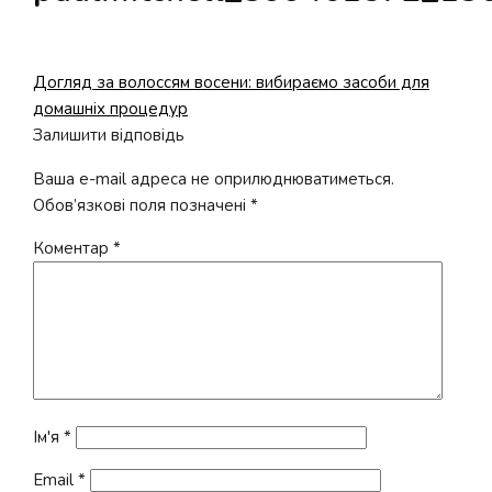
Попередні
Догляд за волоссям восени: вибираємо засоби для
Навігація
записи:
домашніх процедур
записів
Залишити відповідь
Ваша e-mail адреса не оприлюднюватиметься.
Обов’язкові поля позначені
*
Коментар
*
Ім'я
*
Email
*