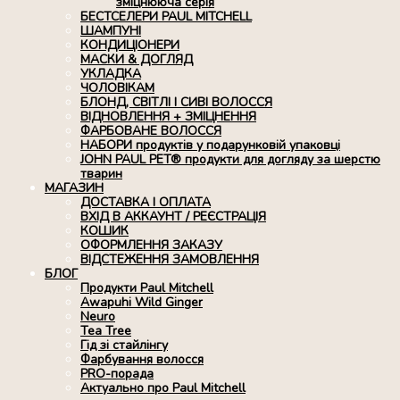
зміцнююча серія
БЕСТСЕЛЕРИ PAUL MITCHELL
ШАМПУНІ
КОНДИЦІОНЕРИ
МАСКИ & ДОГЛЯД
УКЛАДКА
ЧОЛОВІКАМ
БЛОНД, СВІТЛІ І СИВІ ВОЛОССЯ
ВІДНОВЛЕННЯ + ЗМІЦНЕННЯ
ФАРБОВАНЕ ВОЛОССЯ
НАБОРИ продуктів у подарунковій упаковці
JOHN PAUL PET® продукти для догляду за шерстю
тварин
МАГАЗИН
ДОСТАВКА І ОПЛАТА
ВХІД В АККАУНТ / РЕЄСТРАЦІЯ
КОШИК
ОФОРМЛЕННЯ ЗАКАЗУ
ВІДСТЕЖЕННЯ ЗАМОВЛЕННЯ
БЛОГ
Продукти Paul Mitchell
Awapuhi Wild Ginger
Neuro
Tea Tree
Гід зі стайлінгу
Фарбування волосся
PRO-порада
Актуально про Paul Mitchell