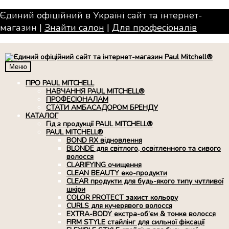
Єдиний офіційний в Україні сайт та інтернет-
магазин |
Знайти салон
|
Для професiоналiв
Меню
ПРО PAUL MITCHELL
НАВЧАННЯ PAUL MITCHELL®
ПРОФЕСІОНАЛАМ
СТАТИ АМБАСАДОРОМ БРЕНДУ
КАТАЛОГ
Гід з продукції PAUL MITCHELL®
PAUL MITCHELL®
BOND RX вiдновлення
BLONDE для світлого, освітленного та сивого
волосся
CLARIFYING очищення
CLEAN BEAUTY еко-продукти
CLEAR продукти для будь-якого типу чутливої
шкіри
COLOR PROTECT захист кольору
CURLS для кучерявого волосся
EXTRA-BODY екстра-об’єм & тонке волосся
FIRM STYLE стайлінг для сильної фіксації