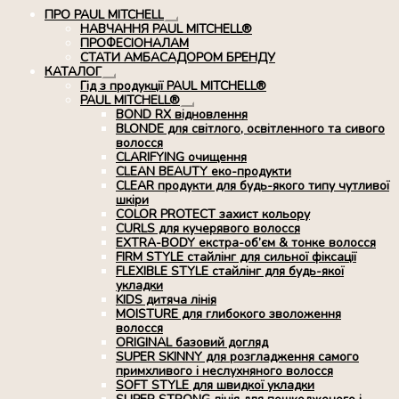
ПРО PAUL MITCHELL
Розгорнуте
НАВЧАННЯ PAUL MITCHELL®
вкладене
ПРОФЕСІОНАЛАМ
меню
СТАТИ АМБАСАДОРОМ БРЕНДУ
КАТАЛОГ
Розгорнуте
Гід з продукції PAUL MITCHELL®
вкладене
PAUL MITCHELL®
меню
Розгорнуте
BOND RX вiдновлення
вкладене
BLONDE для світлого, освітленного та сивого
меню
волосся
CLARIFYING очищення
CLEAN BEAUTY еко-продукти
CLEAR продукти для будь-якого типу чутливої
шкіри
COLOR PROTECT захист кольору
CURLS для кучерявого волосся
EXTRA-BODY екстра-об’єм & тонке волосся
FIRM STYLE стайлінг для сильної фіксації
FLEXIBLE STYLE стайлінг для будь-якої
укладки
KIDS дитяча лінія
MOISTURE для глибокого зволоження
волосся
ORIGINAL базовий догляд
SUPER SKINNY для розгладження самого
примхливого і неслухняного волосся
SOFT STYLE для швидкої укладки