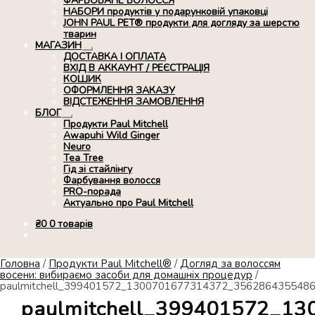
ФАРБОВАНЕ ВОЛОССЯ
НАБОРИ продуктів у подарунковій упаковці
JOHN PAUL PET® продукти для догляду за шерстю
тварин
МАГАЗИН
Розгорнуте
ДОСТАВКА І ОПЛАТА
вкладене
ВХІД В АККАУНТ / РЕЄСТРАЦІЯ
меню
КОШИК
ОФОРМЛЕННЯ ЗАКАЗУ
ВІДСТЕЖЕННЯ ЗАМОВЛЕННЯ
БЛОГ
Розгорнуте
Продукти Paul Mitchell
вкладене
Awapuhi Wild Ginger
меню
Neuro
Tea Tree
Гід зі стайлінгу
Фарбування волосся
PRO-порада
Актуально про Paul Mitchell
₴
0
0 товарів
Головна
/
Продукти Paul Mitchell®
/
Догляд за волоссям
восени: вибираємо засоби для домашніх процедур
/
paulmitchell_399401572_1300701677314372_356286435548
paulmitchell_399401572_1