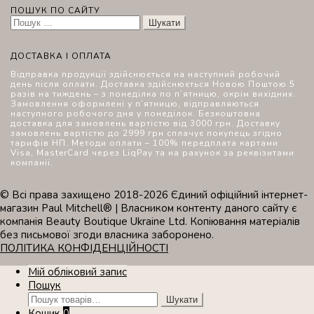
ПОШУК ПО САЙТУ
Пошук:
ДОСТАВКА І ОПЛАТА
Відправка продукції здійснюється на наступний робочий
день після оплати. Доставка здійснюється Новою Поштою 5
разів на тиждень – з понеділка по п’ятницю, окрім вихідних.
Замовлення оформлені у п’ятницю, відправляються
наступного робочого дня у понеділок. Безкоштовна
доставка для замовлень вартістю від 3000 грн. Доставку
замовлень вартістю до 2999 грн сплачує покупець згідно
тарифів НП. Методи оплати – 100% передплата картами
Visa, MasterCard через LiqPay та на рахунок за реквізитами
компанії.
© Всі права захищено 2018-2026 Єдиний офіційний інтернет-
магазин Paul Mitchell® | Власником контенту даного сайту є
компанія Beauty Boutique Ukraine Ltd. Копіювання матеріалів
без письмової згоди власника заборонено.
ПОЛІТИКА КОНФІДЕНЦІЙНОСТІ
Мій обліковий запис
Пошук
Шукати:
Шукати
Кошик
0