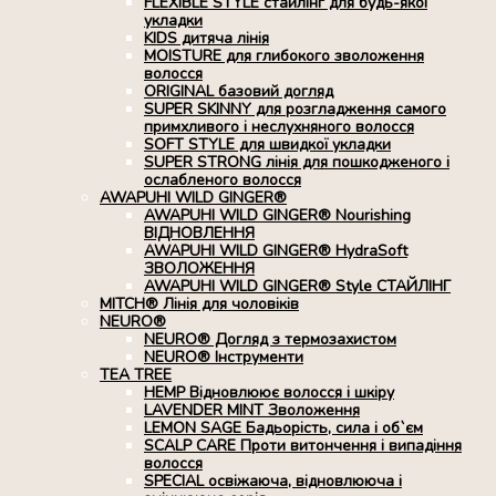
FLEXIBLE STYLE стайлінг для будь-якої
укладки
KIDS дитяча лінія
MOISTURE для глибокого зволоження
волосся
ORIGINAL базовий догляд
SUPER SKINNY для розгладження самого
примхливого і неслухняного волосся
SOFT STYLE для швидкої укладки
SUPER STRONG лінія для пошкодженого і
ослабленого волосся
AWAPUHI WILD GINGER®
AWAPUHI WILD GINGER® Nourishing
ВІДНОВЛЕННЯ
AWAPUHI WILD GINGER® HydraSoft
ЗВОЛОЖЕННЯ
AWAPUHI WILD GINGER® Style СТАЙЛІНГ
MITCH® Лінія для чоловіків
NEURO®
NEURO® Догляд з термозахистом
NEURO® Інструменти
TEA TREE
HEMP Відновлюює волосся і шкіру
LAVENDER MINT Зволоження
LEMON SAGE Бадьорість, сила і об`єм
SCALP CARE Проти витончення і випадіння
волосся
SPECIAL освіжаюча, відновлююча і