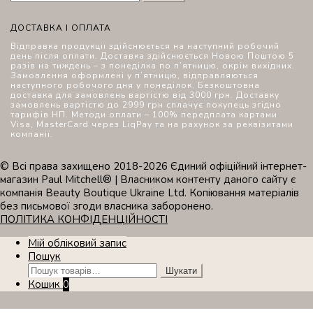
ДОСТАВКА І ОПЛАТА
Відправка продукції здійснюється на наступний робочий
день після оплати. Доставка здійснюється Новою Поштою 5
разів на тиждень – з понеділка по п’ятницю, окрім вихідних.
Замовлення оформлені у п’ятницю, відправляються
наступного робочого дня у понеділок. Безкоштовна
доставка для замовлень вартістю від 3000 грн. Доставку
замовлень вартістю до 2999 грн сплачує покупець згідно
тарифів НП. Методи оплати – 100% передплата картами
Visa, MasterCard через LiqPay та на рахунок за реквізитами
компанії.
© Всі права захищено 2018-2026 Єдиний офіційний інтернет-
магазин Paul Mitchell® | Власником контенту даного сайту є
компанія Beauty Boutique Ukraine Ltd. Копіювання матеріалів
без письмової згоди власника заборонено.
ПОЛІТИКА КОНФІДЕНЦІЙНОСТІ
Мій обліковий запис
Пошук
Шукати:
Шукати
Кошик
0