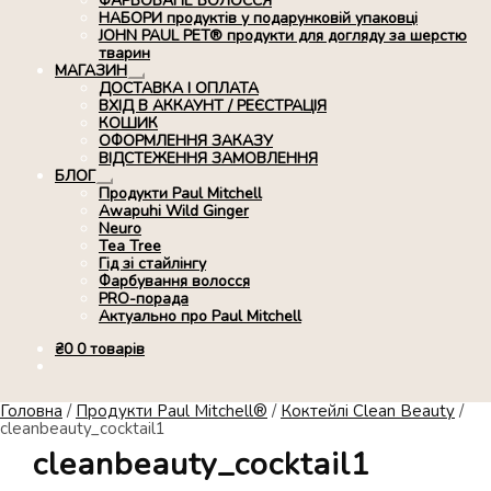
ФАРБОВАНЕ ВОЛОССЯ
НАБОРИ продуктів у подарунковій упаковці
JOHN PAUL PET® продукти для догляду за шерстю
тварин
МАГАЗИН
Розгорнуте
ДОСТАВКА І ОПЛАТА
вкладене
ВХІД В АККАУНТ / РЕЄСТРАЦІЯ
меню
КОШИК
ОФОРМЛЕННЯ ЗАКАЗУ
ВІДСТЕЖЕННЯ ЗАМОВЛЕННЯ
БЛОГ
Розгорнуте
Продукти Paul Mitchell
вкладене
Awapuhi Wild Ginger
меню
Neuro
Tea Tree
Гід зі стайлінгу
Фарбування волосся
PRO-порада
Актуально про Paul Mitchell
₴
0
0 товарів
Головна
/
Продукти Paul Mitchell®
/
Коктейлі Clean Beauty
/
cleanbeauty_cocktail1
cleanbeauty_cocktail1