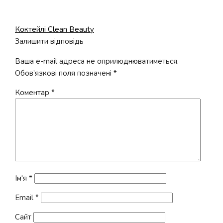
Попередні
Коктейлі Clean Beauty
Навігація
записи:
Залишити відповідь
записів
Ваша e-mail адреса не оприлюднюватиметься.
Обов’язкові поля позначені
*
Коментар
*
Ім'я
*
Email
*
Сайт