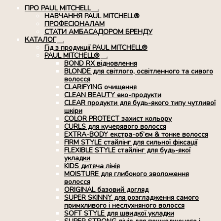
ПРО PAUL MITCHELL
Розгорнуте
НАВЧАННЯ PAUL MITCHELL®
вкладене
ПРОФЕСІОНАЛАМ
меню
СТАТИ АМБАСАДОРОМ БРЕНДУ
КАТАЛОГ
Розгорнуте
Гід з продукції PAUL MITCHELL®
вкладене
PAUL MITCHELL®
меню
Розгорнуте
BOND RX вiдновлення
вкладене
BLONDE для світлого, освітленного та сивого
меню
волосся
CLARIFYING очищення
CLEAN BEAUTY еко-продукти
CLEAR продукти для будь-якого типу чутливої
шкіри
COLOR PROTECT захист кольору
CURLS для кучерявого волосся
EXTRA-BODY екстра-об’єм & тонке волосся
FIRM STYLE стайлінг для сильної фіксації
FLEXIBLE STYLE стайлінг для будь-якої
укладки
KIDS дитяча лінія
MOISTURE для глибокого зволоження
волосся
ORIGINAL базовий догляд
SUPER SKINNY для розгладження самого
примхливого і неслухняного волосся
SOFT STYLE для швидкої укладки