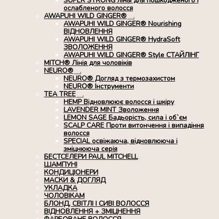
SUPER STRONG лінія для пошкодженого і
ослабленого волосся
AWAPUHI WILD GINGER®
Розгорнуте
AWAPUHI WILD GINGER® Nourishing
вкладене
ВІДНОВЛЕННЯ
меню
AWAPUHI WILD GINGER® HydraSoft
ЗВОЛОЖЕННЯ
AWAPUHI WILD GINGER® Style СТАЙЛІНГ
MITCH® Лінія для чоловіків
NEURO®
Розгорнуте
NEURO® Догляд з термозахистом
вкладене
NEURO® Інструменти
меню
TEA TREE
Розгорнуте
HEMP Відновлюює волосся і шкіру
вкладене
LAVENDER MINT Зволоження
меню
LEMON SAGE Бадьорість, сила і об`єм
SCALP CARE Проти витончення і випадіння
волосся
SPECIAL освіжаюча, відновлююча і
зміцнююча серія
БЕСТСЕЛЕРИ PAUL MITCHELL
ШАМПУНІ
КОНДИЦІОНЕРИ
МАСКИ & ДОГЛЯД
УКЛАДКА
ЧОЛОВІКАМ
БЛОНД, СВІТЛІ І СИВІ ВОЛОССЯ
ВІДНОВЛЕННЯ + ЗМІЦНЕННЯ