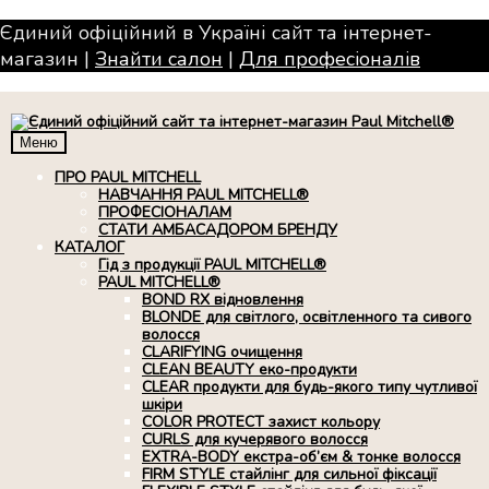
Єдиний офіційний в Україні сайт та інтернет-
магазин |
Знайти салон
|
Для професiоналiв
Меню
ПРО PAUL MITCHELL
НАВЧАННЯ PAUL MITCHELL®
ПРОФЕСІОНАЛАМ
СТАТИ АМБАСАДОРОМ БРЕНДУ
КАТАЛОГ
Гід з продукції PAUL MITCHELL®
PAUL MITCHELL®
BOND RX вiдновлення
BLONDE для світлого, освітленного та сивого
волосся
CLARIFYING очищення
CLEAN BEAUTY еко-продукти
CLEAR продукти для будь-якого типу чутливої
шкіри
COLOR PROTECT захист кольору
CURLS для кучерявого волосся
EXTRA-BODY екстра-об’єм & тонке волосся
FIRM STYLE стайлінг для сильної фіксації