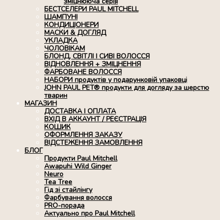
зміцнююча серія
БЕСТСЕЛЕРИ PAUL MITCHELL
ШАМПУНІ
КОНДИЦІОНЕРИ
МАСКИ & ДОГЛЯД
УКЛАДКА
ЧОЛОВІКАМ
БЛОНД, СВІТЛІ І СИВІ ВОЛОССЯ
ВІДНОВЛЕННЯ + ЗМІЦНЕННЯ
ФАРБОВАНЕ ВОЛОССЯ
НАБОРИ продуктів у подарунковій упаковці
JOHN PAUL PET® продукти для догляду за шерстю
тварин
МАГАЗИН
ДОСТАВКА І ОПЛАТА
ВХІД В АККАУНТ / РЕЄСТРАЦІЯ
КОШИК
ОФОРМЛЕННЯ ЗАКАЗУ
ВІДСТЕЖЕННЯ ЗАМОВЛЕННЯ
БЛОГ
Продукти Paul Mitchell
Awapuhi Wild Ginger
Neuro
Tea Tree
Гід зі стайлінгу
Фарбування волосся
PRO-порада
Актуально про Paul Mitchell