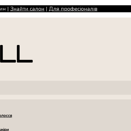
ин |
Знайти салон
|
Для професiоналiв
олосся
шкіри