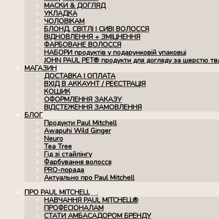
МАСКИ & ДОГЛЯД
УКЛАДКА
ЧОЛОВІКАМ
БЛОНД, СВІТЛІ І СИВІ ВОЛОССЯ
ВІДНОВЛЕННЯ + ЗМІЦНЕННЯ
ФАРБОВАНЕ ВОЛОССЯ
НАБОРИ продуктів у подарунковій упаковці
JOHN PAUL PET® продукти для догляду за шерстю тв
МАГАЗИН
ДОСТАВКА І ОПЛАТА
ВХІД В АККАУНТ / РЕЄСТРАЦІЯ
КОШИК
ОФОРМЛЕННЯ ЗАКАЗУ
ВІДСТЕЖЕННЯ ЗАМОВЛЕННЯ
БЛОГ
Продукти Paul Mitchell
Awapuhi Wild Ginger
Neuro
Tea Tree
Гід зі стайлінгу
Фарбування волосся
PRO-порада
Актуально про Paul Mitchell
ПРО PAUL MITCHELL
Розгорнуте
НАВЧАННЯ PAUL MITCHELL®
вкладене
ПРОФЕСІОНАЛАМ
меню
СТАТИ АМБАСАДОРОМ БРЕНДУ