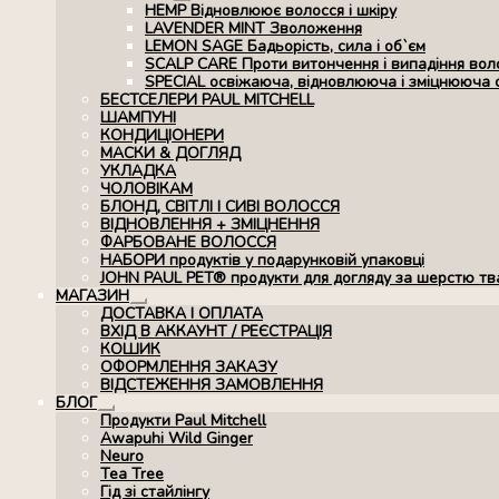
Розгорнуте
HEMP Відновлюює волосся і шкіру
вкладене
LAVENDER MINT Зволоження
меню
LEMON SAGE Бадьорість, сила і об`єм
SCALP CARE Проти витончення і випадіння вол
SPECIAL освіжаюча, відновлююча і зміцнююча 
БЕСТСЕЛЕРИ PAUL MITCHELL
ШАМПУНІ
КОНДИЦІОНЕРИ
МАСКИ & ДОГЛЯД
УКЛАДКА
ЧОЛОВІКАМ
БЛОНД, СВІТЛІ І СИВІ ВОЛОССЯ
ВІДНОВЛЕННЯ + ЗМІЦНЕННЯ
ФАРБОВАНЕ ВОЛОССЯ
НАБОРИ продуктів у подарунковій упаковці
JOHN PAUL PET® продукти для догляду за шерстю тв
МАГАЗИН
Розгорнуте
ДОСТАВКА І ОПЛАТА
вкладене
ВХІД В АККАУНТ / РЕЄСТРАЦІЯ
меню
КОШИК
ОФОРМЛЕННЯ ЗАКАЗУ
ВІДСТЕЖЕННЯ ЗАМОВЛЕННЯ
БЛОГ
Розгорнуте
Продукти Paul Mitchell
вкладене
Awapuhi Wild Ginger
меню
Neuro
Tea Tree
Гід зі стайлінгу