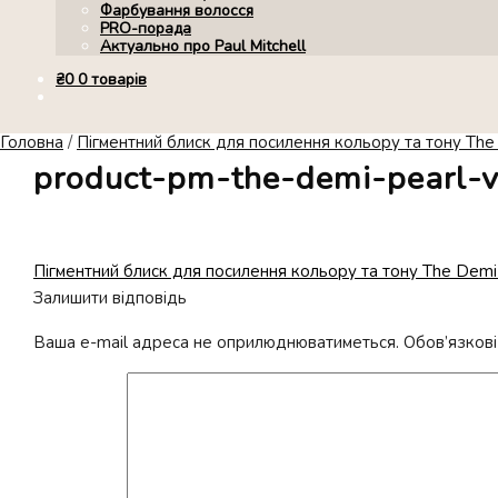
Фарбування волосся
PRO-порада
Актуально про Paul Mitchell
₴
0
0 товарів
Головна
/
Пігментний блиск для посилення кольору та тону The 
product-pm-the-demi-pearl-v
Попередні
Пігментний блиск для посилення кольору та тону The Demi C
Навігація
записи:
Залишити відповідь
записів
Ваша e-mail адреса не оприлюднюватиметься.
Обов’язкові