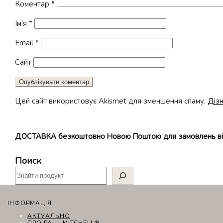
Коментар
*
Ім'я
*
Email
*
Сайт
Цей сайт використовує Akismet для зменшення спаму.
Дізн
ДОСТАВКА безкоштовно Новою Поштою для замовлень в
Поиск
ІНФОРМАЦІЯ
АКТУАЛЬНО
ПРО PAUL MITCHELL®