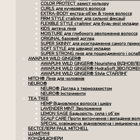
COLOR PROTECT захист кольору
CURLS для кучерявого волосся
EXTRA-BODY екстра-об’єм & тонке волосся
FIRM STYLE стайлінг для сильної фіксації
FLEXIBLE STYLE стайлінг для будь-якої укладки
KIDS дитяча лінія
MOISTURE для глибокого зволоження волосся
ORIGINAL базовий догляд
SUPER SKINNY для розгладження самого примхл
SOFT STYLE для швидкої укладки
SUPER STRONG лінія для пошкодженого і осла
AWAPUHI WILD GINGER®
AWAPUHI WILD GINGER® Nourishing ВІДНОВЛ
AWAPUHI WILD GINGER® HydraSoft ЗВОЛОЖЕ
AWAPUHI WILD GINGER® Style СТАЙЛІНГ
MITCH® Лінія для чоловіків
NEURO®
NEURO® Догляд з термозахистом
NEURO® Інструменти
TEA TREE
HEMP Відновлюює волосся і шкіру
LAVENDER MINT Зволоження
LEMON SAGE Бадьорість, сила і об`єм
SCALP CARE Проти витончення і випадіння вол
SPECIAL освіжаюча, відновлююча і зміцнююча 
БЕСТСЕЛЕРИ PAUL MITCHELL
ШАМПУНІ
КОНДИЦІОНЕРИ