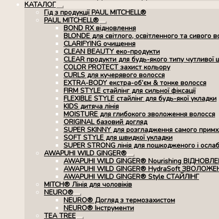
КАТАЛОГ
Розгорнуте
Гід з продукції PAUL MITCHELL®
вкладене
PAUL MITCHELL®
меню
Розгорнуте
BOND RX вiдновлення
вкладене
BLONDE для світлого, освітленного та сивого в
меню
CLARIFYING очищення
CLEAN BEAUTY еко-продукти
CLEAR продукти для будь-якого типу чутливої 
COLOR PROTECT захист кольору
CURLS для кучерявого волосся
EXTRA-BODY екстра-об’єм & тонке волосся
FIRM STYLE стайлінг для сильної фіксації
FLEXIBLE STYLE стайлінг для будь-якої укладки
KIDS дитяча лінія
MOISTURE для глибокого зволоження волосся
ORIGINAL базовий догляд
SUPER SKINNY для розгладження самого примхл
SOFT STYLE для швидкої укладки
SUPER STRONG лінія для пошкодженого і осла
AWAPUHI WILD GINGER®
Розгорнуте
AWAPUHI WILD GINGER® Nourishing ВІДНОВЛ
вкладене
AWAPUHI WILD GINGER® HydraSoft ЗВОЛОЖЕ
меню
AWAPUHI WILD GINGER® Style СТАЙЛІНГ
MITCH® Лінія для чоловіків
NEURO®
Розгорнуте
NEURO® Догляд з термозахистом
вкладене
NEURO® Інструменти
меню
TEA TREE