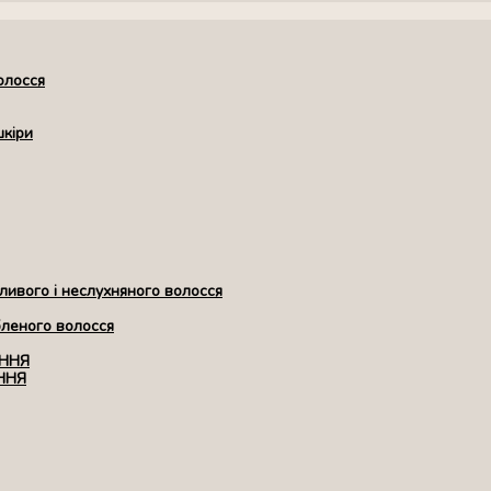
олосся
шкіри
ивого і неслухняного волосся
бленого волосся
ЕННЯ
ННЯ