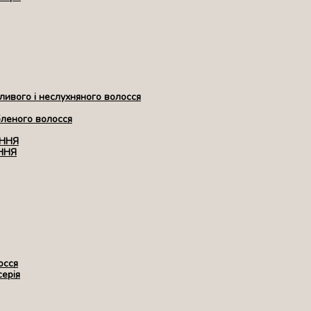
ивого і неслухняного волосся
бленого волосся
ЕННЯ
ННЯ
осся
серія