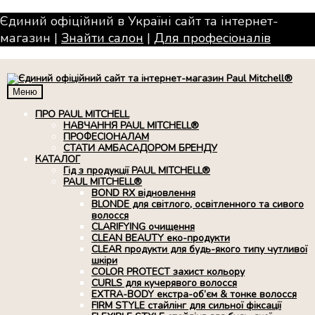
Єдиний офіційний в Україні сайт та інтернет-
магазин |
Знайти салон
|
Для професiоналiв
Меню
ПРО PAUL MITCHELL
НАВЧАННЯ PAUL MITCHELL®
ПРОФЕСІОНАЛАМ
СТАТИ АМБАСАДОРОМ БРЕНДУ
КАТАЛОГ
Гід з продукції PAUL MITCHELL®
PAUL MITCHELL®
BOND RX вiдновлення
BLONDE для світлого, освітленного та сивого
волосся
CLARIFYING очищення
CLEAN BEAUTY еко-продукти
CLEAR продукти для будь-якого типу чутливої
шкіри
COLOR PROTECT захист кольору
CURLS для кучерявого волосся
EXTRA-BODY екстра-об’єм & тонке волосся
FIRM STYLE стайлінг для сильної фіксації