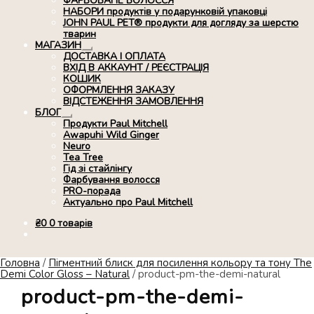
ФАРБОВАНЕ ВОЛОССЯ
НАБОРИ продуктів у подарунковій упаковці
JOHN PAUL PET® продукти для догляду за шерстю
тварин
МАГАЗИН
Розгорнуте
ДОСТАВКА І ОПЛАТА
вкладене
ВХІД В АККАУНТ / РЕЄСТРАЦІЯ
меню
КОШИК
ОФОРМЛЕННЯ ЗАКАЗУ
ВІДСТЕЖЕННЯ ЗАМОВЛЕННЯ
БЛОГ
Розгорнуте
Продукти Paul Mitchell
вкладене
Awapuhi Wild Ginger
меню
Neuro
Tea Tree
Гід зі стайлінгу
Фарбування волосся
PRO-порада
Актуально про Paul Mitchell
₴
0
0 товарів
Головна
/
Пігментний блиск для посилення кольору та тону The
Demi Color Gloss – Natural
/
product-pm-the-demi-natural
product-pm-the-demi-