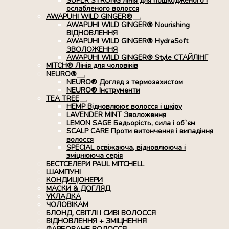
SUPER STRONG лінія для пошкодженого і
ослабленого волосся
AWAPUHI WILD GINGER®
Розгорнуте
AWAPUHI WILD GINGER® Nourishing
вкладене
ВІДНОВЛЕННЯ
меню
AWAPUHI WILD GINGER® HydraSoft
ЗВОЛОЖЕННЯ
AWAPUHI WILD GINGER® Style СТАЙЛІНГ
MITCH® Лінія для чоловіків
NEURO®
Розгорнуте
NEURO® Догляд з термозахистом
вкладене
NEURO® Інструменти
меню
TEA TREE
Розгорнуте
HEMP Відновлюює волосся і шкіру
вкладене
LAVENDER MINT Зволоження
меню
LEMON SAGE Бадьорість, сила і об`єм
SCALP CARE Проти витончення і випадіння
волосся
SPECIAL освіжаюча, відновлююча і
зміцнююча серія
БЕСТСЕЛЕРИ PAUL MITCHELL
ШАМПУНІ
КОНДИЦІОНЕРИ
МАСКИ & ДОГЛЯД
УКЛАДКА
ЧОЛОВІКАМ
БЛОНД, СВІТЛІ І СИВІ ВОЛОССЯ
ВІДНОВЛЕННЯ + ЗМІЦНЕННЯ