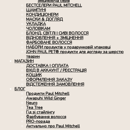
зміцнююча серія
БЕСТСЕЛЕРИ PAUL MITCHELL
ШАМПУНІ
КОНДИЦІОНЕРИ
МАСКИ & ДОГЛЯД
УКЛАДКА
ЧОЛОВІКАМ
БЛОНД, СВІТЛІ І СИВІ ВОЛОССЯ
ВІДНОВЛЕННЯ + ЗМІЦНЕННЯ
ФАРБОВАНЕ ВОЛОССЯ
НАБОРИ продуктів у подарунковій упаковці
JOHN PAUL PET® продукти для догляду за шерстю
тварин
МАГАЗИН
ДОСТАВКА І ОПЛАТА
ВХІД В АККАУНТ / РЕЄСТРАЦІЯ
КОШИК
ОФОРМЛЕННЯ ЗАКАЗУ
ВІДСТЕЖЕННЯ ЗАМОВЛЕННЯ
БЛОГ
Продукти Paul Mitchell
Awapuhi Wild Ginger
Neuro
Tea Tree
Гід зі стайлінгу
Фарбування волосся
PRO-порада
Актуально про Paul Mitchell