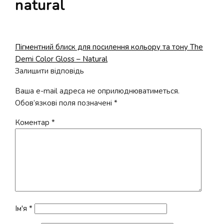
natural
Попередні
Пігментний блиск для посилення кольору та тону The
Навігація
записи:
Demi Color Gloss – Natural
записів
Залишити відповідь
Ваша e-mail адреса не оприлюднюватиметься.
Обов’язкові поля позначені
*
Коментар
*
Ім'я
*