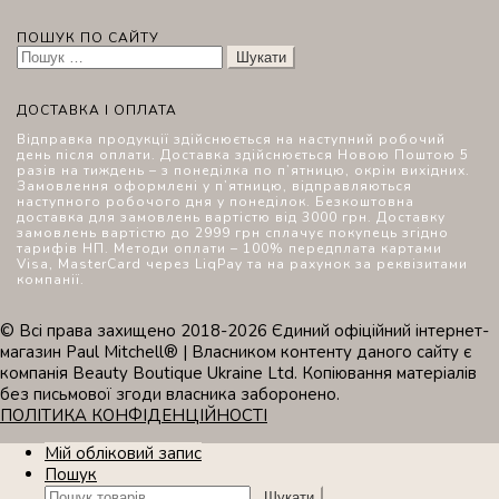
ПОШУК ПО САЙТУ
Пошук:
ДОСТАВКА І ОПЛАТА
Відправка продукції здійснюється на наступний робочий
день після оплати. Доставка здійснюється Новою Поштою 5
разів на тиждень – з понеділка по п’ятницю, окрім вихідних.
Замовлення оформлені у п’ятницю, відправляються
наступного робочого дня у понеділок. Безкоштовна
доставка для замовлень вартістю від 3000 грн. Доставку
замовлень вартістю до 2999 грн сплачує покупець згідно
тарифів НП. Методи оплати – 100% передплата картами
Visa, MasterCard через LiqPay та на рахунок за реквізитами
компанії.
© Всі права захищено 2018-2026 Єдиний офіційний інтернет-
магазин Paul Mitchell® | Власником контенту даного сайту є
компанія Beauty Boutique Ukraine Ltd. Копіювання матеріалів
без письмової згоди власника заборонено.
ПОЛІТИКА КОНФІДЕНЦІЙНОСТІ
Мій обліковий запис
Пошук
Шукати:
Шукати