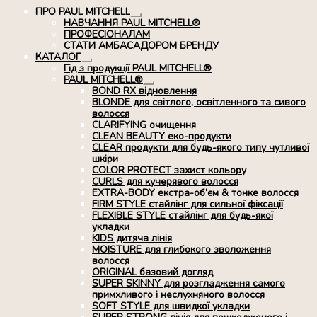
ПРО PAUL MITCHELL
Розгорнуте
НАВЧАННЯ PAUL MITCHELL®
вкладене
ПРОФЕСІОНАЛАМ
меню
СТАТИ АМБАСАДОРОМ БРЕНДУ
КАТАЛОГ
Розгорнуте
Гід з продукції PAUL MITCHELL®
вкладене
PAUL MITCHELL®
меню
Розгорнуте
BOND RX вiдновлення
вкладене
BLONDE для світлого, освітленного та сивого
меню
волосся
CLARIFYING очищення
CLEAN BEAUTY еко-продукти
CLEAR продукти для будь-якого типу чутливої
шкіри
COLOR PROTECT захист кольору
CURLS для кучерявого волосся
EXTRA-BODY екстра-об’єм & тонке волосся
FIRM STYLE стайлінг для сильної фіксації
FLEXIBLE STYLE стайлінг для будь-якої
укладки
KIDS дитяча лінія
MOISTURE для глибокого зволоження
волосся
ORIGINAL базовий догляд
SUPER SKINNY для розгладження самого
примхливого і неслухняного волосся
SOFT STYLE для швидкої укладки