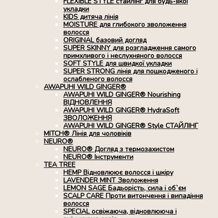
FLEXIBLE STYLE стайлінг для будь-якої
укладки
KIDS дитяча лінія
MOISTURE для глибокого зволоження
волосся
ORIGINAL базовий догляд
SUPER SKINNY для розгладження самого
примхливого і неслухняного волосся
SOFT STYLE для швидкої укладки
SUPER STRONG лінія для пошкодженого і
ослабленого волосся
AWAPUHI WILD GINGER®
AWAPUHI WILD GINGER® Nourishing
ВІДНОВЛЕННЯ
AWAPUHI WILD GINGER® HydraSoft
ЗВОЛОЖЕННЯ
AWAPUHI WILD GINGER® Style СТАЙЛІНГ
MITCH® Лінія для чоловіків
NEURO®
NEURO® Догляд з термозахистом
NEURO® Інструменти
TEA TREE
HEMP Відновлюює волосся і шкіру
LAVENDER MINT Зволоження
LEMON SAGE Бадьорість, сила і об`єм
SCALP CARE Проти витончення і випадіння
волосся
SPECIAL освіжаюча, відновлююча і