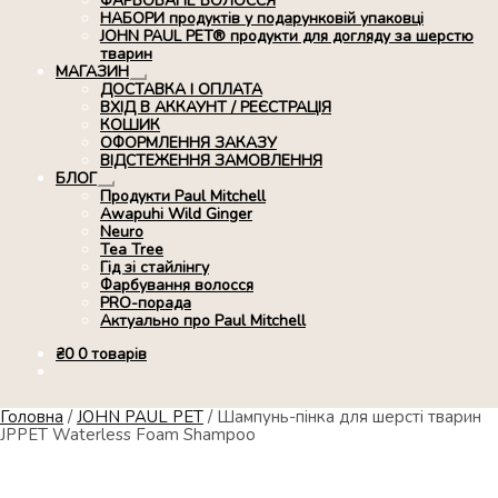
ФАРБОВАНЕ ВОЛОССЯ
НАБОРИ продуктів у подарунковій упаковці
JOHN PAUL PET® продукти для догляду за шерстю
тварин
МАГАЗИН
Розгорнуте
ДОСТАВКА І ОПЛАТА
вкладене
ВХІД В АККАУНТ / РЕЄСТРАЦІЯ
меню
КОШИК
ОФОРМЛЕННЯ ЗАКАЗУ
ВІДСТЕЖЕННЯ ЗАМОВЛЕННЯ
БЛОГ
Розгорнуте
Продукти Paul Mitchell
вкладене
Awapuhi Wild Ginger
меню
Neuro
Tea Tree
Гід зі стайлінгу
Фарбування волосся
PRO-порада
Актуально про Paul Mitchell
₴
0
0 товарів
Головна
/
JOHN PAUL PET
/
Шампунь-пінка для шерсті тварин
JPPET Waterless Foam Shampoo