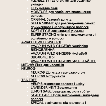
FLEXIBLE STYLE стайлінг для будь-якої
укладки
KIDS дитяча лінія
MOISTURE для глибокого зволоження
волосся
ORIGINAL базовий догляд
SUPER SKINNY для розгладження самого
примхливого і неслухняного волосся
SOFT STYLE для швидкої укладки
SUPER STRONG лінія для пошкодженого і
ослабленого волосся
AWAPUHI WILD GINGER®
AWAPUHI WILD GINGER® Nourishing
ВІДНОВЛЕННЯ
AWAPUHI WILD GINGER® HydraSoft
ЗВОЛОЖЕННЯ
AWAPUHI WILD GINGER® Style СТАЙЛІНГ
MITCH® Лінія для чоловіків
NEURO®
NEURO® Догляд з термозахистом
NEURO® Інструменти
TEA TREE
HEMP Відновлюює волосся і шкіру
LAVENDER MINT Зволоження
LEMON SAGE Бадьорість, сила і об`єм
SCALP CARE Проти витончення і випадіння
волосся
SPECIAL освіжаюча, відновлююча і