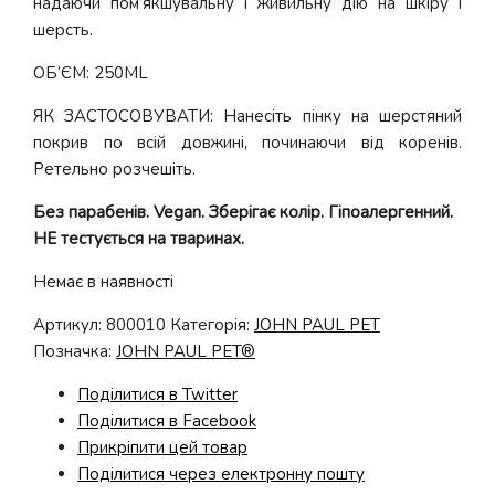
надаючи пом’якшувальну і живильну дію на шкіру і
шерсть.
ОБ’ЄМ: 250ML
ЯК ЗАСТОСОВУВАТИ: Нанесіть пінку на шерстяний
покрив по всій довжині, починаючи від коренів.
Ретельно розчешіть.
Без парабенів. Vegan. Зберігає колір. Гіпоалергенний.
НЕ тестується на тваринах.
Немає в наявності
Артикул:
800010
Категорія:
JOHN PAUL PET
Позначка:
JOHN PAUL PET®
Поділитися в Twitter
Поділитися в Facebook
Прикріпити цей товар
Поділитися через електронну пошту