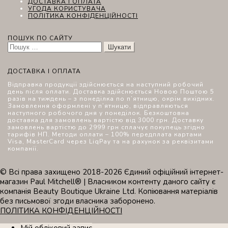
ДОСТАВКА І ОПЛАТА
УГОДА КОРИСТУВАЧА
ПОЛІТИКА КОНФІДЕНЦІЙНОСТІ
ПОШУК ПО САЙТУ
Пошук:
ДОСТАВКА І ОПЛАТА
Відправка продукції здійснюється на наступний робочий
день після оплати. Доставка здійснюється Новою Поштою 5
разів на тиждень – з понеділка по п’ятницю, окрім вихідних.
Замовлення оформлені у п’ятницю, відправляються
наступного робочого дня у понеділок. Безкоштовна
доставка для замовлень вартістю від 3000 грн. Доставку
замовлень вартістю до 2999 грн сплачує покупець згідно
тарифів НП. Методи оплати – 100% передплата картами
Visa, MasterCard через LiqPay та на рахунок за реквізитами
компанії.
© Всі права захищено 2018-2026 Єдиний офіційний інтернет-
магазин Paul Mitchell® | Власником контенту даного сайту є
компанія Beauty Boutique Ukraine Ltd. Копіювання матеріалів
без письмової згоди власника заборонено.
ПОЛІТИКА КОНФІДЕНЦІЙНОСТІ
Мій обліковий запис