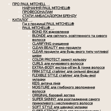
ПРО PAUL MITCHELL
Розгорнуте
НАВЧАННЯ PAUL MITCHELL®
вкладене
ПРОФЕСІОНАЛАМ
меню
СТАТИ АМБАСАДОРОМ БРЕНДУ
КАТАЛОГ
Розгорнуте
Гід з продукції PAUL MITCHELL®
вкладене
PAUL MITCHELL®
меню
Розгорнуте
BOND RX вiдновлення
вкладене
BLONDE для світлого, освітленного та сивого
меню
волосся
CLARIFYING очищення
CLEAN BEAUTY еко-продукти
CLEAR продукти для будь-якого типу чутливої
шкіри
COLOR PROTECT захист кольору
CURLS для кучерявого волосся
EXTRA-BODY екстра-об’єм & тонке волосся
FIRM STYLE стайлінг для сильної фіксації
FLEXIBLE STYLE стайлінг для будь-якої
укладки
KIDS дитяча лінія
MOISTURE для глибокого зволоження
волосся
ORIGINAL базовий догляд
SUPER SKINNY для розгладження самого
примхливого і неслухняного волосся
SOFT STYLE для швидкої укладки