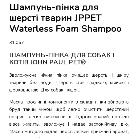
Шампунь-пінка для
шерсті тварин JPPET
Waterless Foam Shampoo
₴
1,067
ШАМПУНЬ-ПІНКА ДЛЯ СОБАК І
КОТІВ JOHN PAUL PET®
Зволожуюча ніжна пінка очищає шерсть і шкіру
тварини без води. Шерсть стає гладкою, м’якою і
шовковистою. Для собак і кішок.
Масла і рослинні компоненти в складі пінки збирають
бруд таким чином, щоб легко очистити шерстяний
покрив, легко вичісуючи її. Гідролізований протеїн
вівса живить, зволожує і надає заспокійливу дію.
Масло мигдалю надає шерсті легкий, приємний аромат,