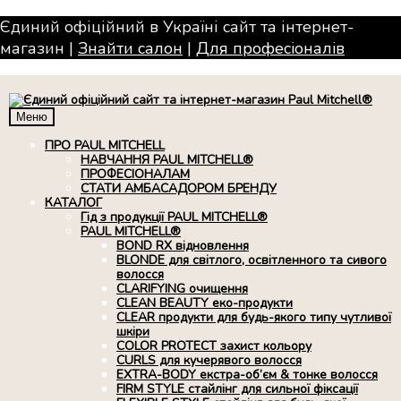
Єдиний офіційний в Україні сайт та інтернет-
магазин |
Знайти салон
|
Для професiоналiв
Меню
ПРО PAUL MITCHELL
НАВЧАННЯ PAUL MITCHELL®
ПРОФЕСІОНАЛАМ
СТАТИ АМБАСАДОРОМ БРЕНДУ
КАТАЛОГ
Гід з продукції PAUL MITCHELL®
PAUL MITCHELL®
BOND RX вiдновлення
BLONDE для світлого, освітленного та сивого
волосся
CLARIFYING очищення
CLEAN BEAUTY еко-продукти
CLEAR продукти для будь-якого типу чутливої
шкіри
COLOR PROTECT захист кольору
CURLS для кучерявого волосся
EXTRA-BODY екстра-об’єм & тонке волосся
FIRM STYLE стайлінг для сильної фіксації