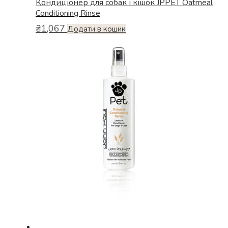
Кондиціонер для собак і кішок JPPET Oatmeal
Conditioning Rinse
₴
1,067
Додати в кошик