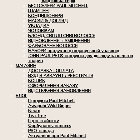
зміцнююча серія
БЕСТСЕЛЕРИ PAUL MITCHELL
ШАМПУНІ
КОНДИЦІОНЕРИ
МАСКИ & ДОГЛЯД
УКЛАДКА
ЧОЛОВІКАМ
БЛОНД, СВІТЛІ І СИВІ ВОЛОССЯ
ВІДНОВЛЕННЯ + ЗМІЦНЕННЯ
ФАРБОВАНЕ ВОЛОССЯ
НАБОРИ продуктів у подарунковій упаковці
JOHN PAUL PET® продукти для догляду за шерстю
тварин
МАГАЗИН
ДОСТАВКА І ОПЛАТА
ВХІД В АККАУНТ / РЕЄСТРАЦІЯ
КОШИК
ОФОРМЛЕННЯ ЗАКАЗУ
ВІДСТЕЖЕННЯ ЗАМОВЛЕННЯ
БЛОГ
Продукти Paul Mitchell
Awapuhi Wild Ginger
Neuro
Tea Tree
Гід зі стайлінгу
Фарбування волосся
PRO-порада
Актуально про Paul Mitchell