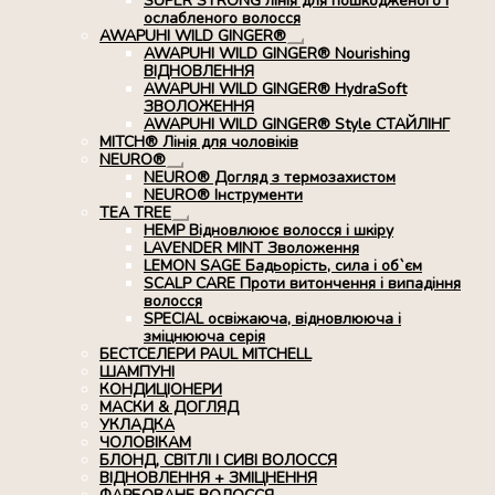
SUPER STRONG лінія для пошкодженого і
ослабленого волосся
AWAPUHI WILD GINGER®
Розгорнуте
AWAPUHI WILD GINGER® Nourishing
вкладене
ВІДНОВЛЕННЯ
меню
AWAPUHI WILD GINGER® HydraSoft
ЗВОЛОЖЕННЯ
AWAPUHI WILD GINGER® Style СТАЙЛІНГ
MITCH® Лінія для чоловіків
NEURO®
Розгорнуте
NEURO® Догляд з термозахистом
вкладене
NEURO® Інструменти
меню
TEA TREE
Розгорнуте
HEMP Відновлюює волосся і шкіру
вкладене
LAVENDER MINT Зволоження
меню
LEMON SAGE Бадьорість, сила і об`єм
SCALP CARE Проти витончення і випадіння
волосся
SPECIAL освіжаюча, відновлююча і
зміцнююча серія
БЕСТСЕЛЕРИ PAUL MITCHELL
ШАМПУНІ
КОНДИЦІОНЕРИ
МАСКИ & ДОГЛЯД
УКЛАДКА
ЧОЛОВІКАМ
БЛОНД, СВІТЛІ І СИВІ ВОЛОССЯ
ВІДНОВЛЕННЯ + ЗМІЦНЕННЯ