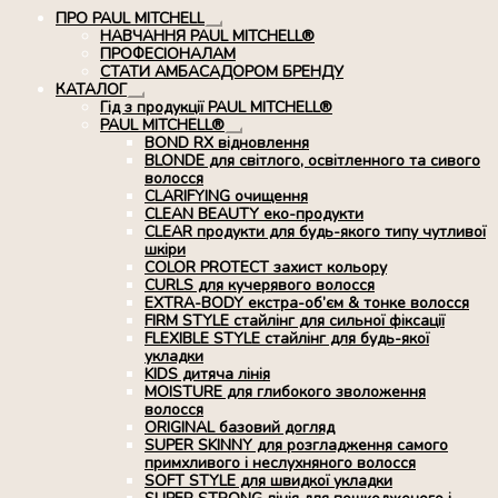
ПРО PAUL MITCHELL
Розгорнуте
НАВЧАННЯ PAUL MITCHELL®
вкладене
ПРОФЕСІОНАЛАМ
меню
СТАТИ АМБАСАДОРОМ БРЕНДУ
КАТАЛОГ
Розгорнуте
Гід з продукції PAUL MITCHELL®
вкладене
PAUL MITCHELL®
меню
Розгорнуте
BOND RX вiдновлення
вкладене
BLONDE для світлого, освітленного та сивого
меню
волосся
CLARIFYING очищення
CLEAN BEAUTY еко-продукти
CLEAR продукти для будь-якого типу чутливої
шкіри
COLOR PROTECT захист кольору
CURLS для кучерявого волосся
EXTRA-BODY екстра-об’єм & тонке волосся
FIRM STYLE стайлінг для сильної фіксації
FLEXIBLE STYLE стайлінг для будь-якої
укладки
KIDS дитяча лінія
MOISTURE для глибокого зволоження
волосся
ORIGINAL базовий догляд
SUPER SKINNY для розгладження самого
примхливого і неслухняного волосся
SOFT STYLE для швидкої укладки