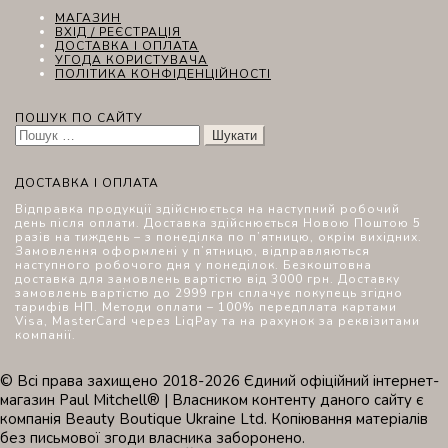
МАГАЗИН
ВХІД / РЕЄСТРАЦІЯ
ДОСТАВКА І ОПЛАТА
УГОДА КОРИСТУВАЧА
ПОЛІТИКА КОНФІДЕНЦІЙНОСТІ
ПОШУК ПО САЙТУ
Пошук:
ДОСТАВКА І ОПЛАТА
Відправка продукції здійснюється на наступний робочий
день після оплати. Доставка здійснюється Новою Поштою 5
разів на тиждень – з понеділка по п’ятницю, окрім вихідних.
Замовлення оформлені у п’ятницю, відправляються
наступного робочого дня у понеділок. Безкоштовна
доставка для замовлень вартістю від 3000 грн. Доставку
замовлень вартістю до 2999 грн сплачує покупець згідно
тарифів НП. Методи оплати – 100% передплата картами
Visa, MasterCard через LiqPay та на рахунок за реквізитами
компанії.
© Всі права захищено 2018-2026 Єдиний офіційний інтернет-
магазин Paul Mitchell® | Власником контенту даного сайту є
компанія Beauty Boutique Ukraine Ltd. Копіювання матеріалів
без письмової згоди власника заборонено.