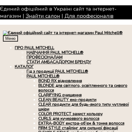
Єдиний офіційний в Україні сайт та інтернет-
магазин |
Знайти салон
|
Для професiоналiв
Меню
ПРО PAUL MITCHELL
НАВЧАННЯ PAUL MITCHELL®
ПРОФЕСІОНАЛАМ
СТАТИ АМБАСАДОРОМ БРЕНДУ
КАТАЛОГ
Гід з продукції PAUL MITCHELL®
PAUL MITCHELL®
BOND RX вiдновлення
BLONDE для світлого, освітленного та сивого
волосся
CLARIFYING очищення
CLEAN BEAUTY еко-продукти
CLEAR продукти для будь-якого типу чутливої
шкіри
COLOR PROTECT захист кольору
CURLS для кучерявого волосся
EXTRA-BODY екстра-об’єм & тонке волосся
FIRM STYLE стайлінг для сильної фіксації