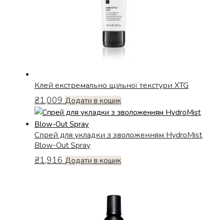
Клей екстремально щільної текстури XTG
₴
1,009
Додати в кошик
Спрей для укладки з зволоженням HydroMist
Blow-Out Spray
₴
1,916
Додати в кошик