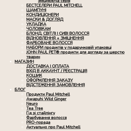
зміцнююча серія
БЕСТСЕЛЕРИ PAUL MITCHELL
ШАМПУНІ
КОНДИЦІОНЕРИ
МАСКИ & ДОГЛЯД
УКЛАДКА
ЧОЛОВІКАМ
БЛОНД, СВІТЛІ І СИВІ ВОЛОССЯ
ВІДНОВЛЕННЯ + ЗМІЦНЕННЯ
ФАРБОВАНЕ ВОЛОССЯ
НАБОРИ продуктів у подарунковій упаковці
JOHN PAUL PET® продукти для догляду за шерстю
тварин
МАГАЗИН
ДОСТАВКА І ОПЛАТА
ВХІД В АККАУНТ / РЕЄСТРАЦІЯ
КОШИК
ОФОРМЛЕННЯ ЗАКАЗУ
ВІДСТЕЖЕННЯ ЗАМОВЛЕННЯ
БЛОГ
Продукти Paul Mitchell
Awapuhi Wild Ginger
Neuro
Tea Tree
Гід зі стайлінгу
Фарбування волосся
PRO-порада
Актуально про Paul Mitchell