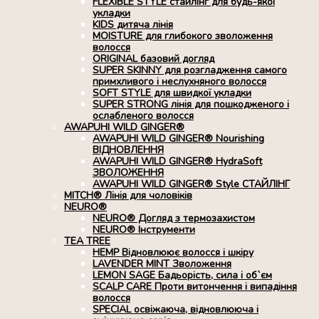
FLEXIBLE STYLE стайлінг для будь-якої
укладки
KIDS дитяча лінія
MOISTURE для глибокого зволоження
волосся
ORIGINAL базовий догляд
SUPER SKINNY для розгладження самого
примхливого і неслухняного волосся
SOFT STYLE для швидкої укладки
SUPER STRONG лінія для пошкодженого і
ослабленого волосся
AWAPUHI WILD GINGER®
AWAPUHI WILD GINGER® Nourishing
ВІДНОВЛЕННЯ
AWAPUHI WILD GINGER® HydraSoft
ЗВОЛОЖЕННЯ
AWAPUHI WILD GINGER® Style СТАЙЛІНГ
MITCH® Лінія для чоловіків
NEURO®
NEURO® Догляд з термозахистом
NEURO® Інструменти
TEA TREE
HEMP Відновлюює волосся і шкіру
LAVENDER MINT Зволоження
LEMON SAGE Бадьорість, сила і об`єм
SCALP CARE Проти витончення і випадіння
волосся
SPECIAL освіжаюча, відновлююча і