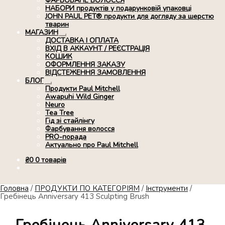
ФАРБОВАНЕ ВОЛОССЯ
НАБОРИ продуктів у подарунковій упаковці
JOHN PAUL PET® продукти для догляду за шерстю
тварин
МАГАЗИН
Розгорнуте
ДОСТАВКА І ОПЛАТА
вкладене
ВХІД В АККАУНТ / РЕЄСТРАЦІЯ
меню
КОШИК
ОФОРМЛЕННЯ ЗАКАЗУ
ВІДСТЕЖЕННЯ ЗАМОВЛЕННЯ
БЛОГ
Розгорнуте
Продукти Paul Mitchell
вкладене
Awapuhi Wild Ginger
меню
Neuro
Tea Tree
Гід зі стайлінгу
Фарбування волосся
PRO-порада
Актуально про Paul Mitchell
₴
0
0 товарів
Головна
/
ПРОДУКТИ ПО КАТЕГОРІЯМ
/
Інструменти
/
Гребінець Anniversary 413 Sculpting Brush
Гребінець Anniversary 413