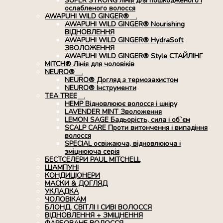
SUPER STRONG лінія для пошкодженого і
ослабленого волосся
AWAPUHI WILD GINGER®
Розгорнуте
AWAPUHI WILD GINGER® Nourishing
вкладене
ВІДНОВЛЕННЯ
меню
AWAPUHI WILD GINGER® HydraSoft
ЗВОЛОЖЕННЯ
AWAPUHI WILD GINGER® Style СТАЙЛІНГ
MITCH® Лінія для чоловіків
NEURO®
Розгорнуте
NEURO® Догляд з термозахистом
вкладене
NEURO® Інструменти
меню
TEA TREE
Розгорнуте
HEMP Відновлюює волосся і шкіру
вкладене
LAVENDER MINT Зволоження
меню
LEMON SAGE Бадьорість, сила і об`єм
SCALP CARE Проти витончення і випадіння
волосся
SPECIAL освіжаюча, відновлююча і
зміцнююча серія
БЕСТСЕЛЕРИ PAUL MITCHELL
ШАМПУНІ
КОНДИЦІОНЕРИ
МАСКИ & ДОГЛЯД
УКЛАДКА
ЧОЛОВІКАМ
БЛОНД, СВІТЛІ І СИВІ ВОЛОССЯ
ВІДНОВЛЕННЯ + ЗМІЦНЕННЯ