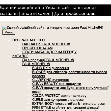
Єдиний офіційний в Україні сайт та інтернет-
магазин |
Знайти салон
|
Для професiоналiв
Меню
ПРО PAUL MITCHELL
НАВЧАННЯ PAUL MITCHELL®
ПРОФЕСІОНАЛАМ
СТАТИ АМБАСАДОРОМ БРЕНДУ
КАТАЛОГ
Гід з продукції PAUL MITCHELL®
PAUL MITCHELL®
BOND RX вiдновлення
BLONDE для світлого, освітленного та сивого
волосся
CLARIFYING очищення
CLEAN BEAUTY еко-продукти
CLEAR продукти для будь-якого типу чутливої
шкіри
COLOR PROTECT захист кольору
CURLS для кучерявого волосся
EXTRA-BODY екстра-об’єм & тонке волосся
FIRM STYLE стайлінг для сильної фіксації