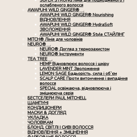
SUPER STRONG лінія для пошкодженого і
ослабленого волосся
AWAPUHI WILD GINGER®
Розгорнуте
AWAPUHI WILD GINGER® Nourishing
вкладене
ВІДНОВЛЕННЯ
меню
AWAPUHI WILD GINGER® HydraSoft
ЗВОЛОЖЕННЯ
AWAPUHI WILD GINGER® Style СТАЙЛІНГ
MITCH® Лінія для чоловіків
NEURO®
Розгорнуте
NEURO® Догляд з термозахистом
вкладене
NEURO® Інструменти
меню
TEA TREE
Розгорнуте
HEMP Відновлюює волосся і шкіру
вкладене
LAVENDER MINT Зволоження
меню
LEMON SAGE Бадьорість, сила і об`єм
SCALP CARE Проти витончення і випадіння
волосся
SPECIAL освіжаюча, відновлююча і
зміцнююча серія
БЕСТСЕЛЕРИ PAUL MITCHELL
ШАМПУНІ
КОНДИЦІОНЕРИ
МАСКИ & ДОГЛЯД
УКЛАДКА
ЧОЛОВІКАМ
БЛОНД, СВІТЛІ І СИВІ ВОЛОССЯ
ВІДНОВЛЕННЯ + ЗМІЦНЕННЯ