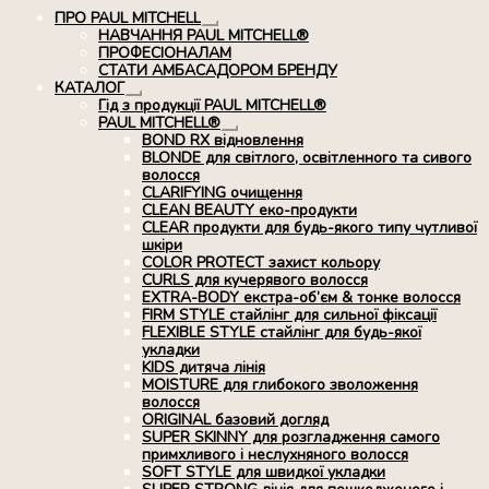
ПРО PAUL MITCHELL
Розгорнуте
НАВЧАННЯ PAUL MITCHELL®
вкладене
ПРОФЕСІОНАЛАМ
меню
СТАТИ АМБАСАДОРОМ БРЕНДУ
КАТАЛОГ
Розгорнуте
Гід з продукції PAUL MITCHELL®
вкладене
PAUL MITCHELL®
меню
Розгорнуте
BOND RX вiдновлення
вкладене
BLONDE для світлого, освітленного та сивого
меню
волосся
CLARIFYING очищення
CLEAN BEAUTY еко-продукти
CLEAR продукти для будь-якого типу чутливої
шкіри
COLOR PROTECT захист кольору
CURLS для кучерявого волосся
EXTRA-BODY екстра-об’єм & тонке волосся
FIRM STYLE стайлінг для сильної фіксації
FLEXIBLE STYLE стайлінг для будь-якої
укладки
KIDS дитяча лінія
MOISTURE для глибокого зволоження
волосся
ORIGINAL базовий догляд
SUPER SKINNY для розгладження самого
примхливого і неслухняного волосся
SOFT STYLE для швидкої укладки