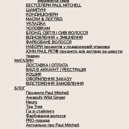
зміцнююча серія
БЕСТСЕЛЕРИ PAUL MITCHELL
ШАМПУНІ
КОНДИЦІОНЕРИ
МАСКИ & ДОГЛЯД
УКЛАДКА
ЧОЛОВІКАМ
БЛОНД, СВІТЛІ І СИВІ ВОЛОССЯ
ВІДНОВЛЕННЯ + ЗМІЦНЕННЯ
ФАРБОВАНЕ ВОЛОССЯ
НАБОРИ продуктів у подарунковій упаковці
JOHN PAUL PET® продукти для догляду за шерстю
тварин
МАГАЗИН
ДОСТАВКА І ОПЛАТА
ВХІД В АККАУНТ / РЕЄСТРАЦІЯ
КОШИК
ОФОРМЛЕННЯ ЗАКАЗУ
ВІДСТЕЖЕННЯ ЗАМОВЛЕННЯ
БЛОГ
Продукти Paul Mitchell
Awapuhi Wild Ginger
Neuro
Tea Tree
Гід зі стайлінгу
Фарбування волосся
PRO-порада
Актуально про Paul Mitchell