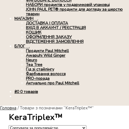
ФАРБОВАНЕ ВОЛОССЯ
НАБОРИ продуктів у подарунковій упаковці
JOHN PAUL PET® продукти для догляду за шерстю
тварин
МАГАЗИН
Розгорнуте
ДОСТАВКА І ОПЛАТА
вкладене
ВХІД В АККАУНТ / РЕЄСТРАЦІЯ
меню
КОШИК
ОФОРМЛЕННЯ ЗАКАЗУ
ВІДСТЕЖЕННЯ ЗАМОВЛЕННЯ
БЛОГ
Розгорнуте
Продукти Paul Mitchell
вкладене
Awapuhi Wild Ginger
меню
Neuro
Tea Tree
Гід зі стайлінгу
Фарбування волосся
PRO-порада
Актуально про Paul Mitchell
₴
0
0 товарів
Головна
/
Товари з позначками “KeraTriplex™”
KeraTriplex™