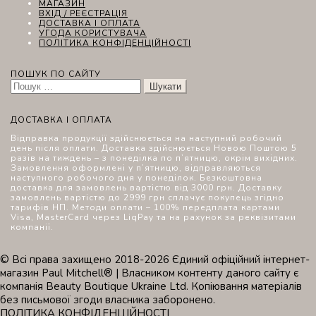
МАГАЗИН
ВХІД / РЕЄСТРАЦІЯ
ДОСТАВКА І ОПЛАТА
УГОДА КОРИСТУВАЧА
ПОЛІТИКА КОНФІДЕНЦІЙНОСТІ
ПОШУК ПО САЙТУ
Пошук:
ДОСТАВКА І ОПЛАТА
Відправка продукції здійснюється на наступний робочий
день після оплати. Доставка здійснюється Новою Поштою 5
разів на тиждень – з понеділка по п’ятницю, окрім вихідних.
Замовлення оформлені у п’ятницю, відправляються
наступного робочого дня у понеділок. Безкоштовна
доставка для замовлень вартістю від 3000 грн. Доставку
замовлень вартістю до 2999 грн сплачує покупець згідно
тарифів НП. Методи оплати – 100% передплата картами
Visa, MasterCard через LiqPay та на рахунок за реквізитами
компанії.
© Всі права захищено 2018-2026 Єдиний офіційний інтернет-
магазин Paul Mitchell® | Власником контенту даного сайту є
компанія Beauty Boutique Ukraine Ltd. Копіювання матеріалів
без письмової згоди власника заборонено.
ПОЛІТИКА КОНФІДЕНЦІЙНОСТІ