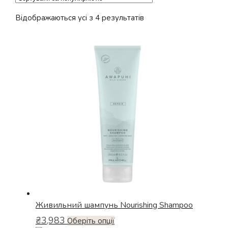
Відсортовано
Відображаються усі з 4 результатів
за
популярністю
Живильний шампунь Nourishing Shampoo
₴
3,983
Цей
Оберіть опції