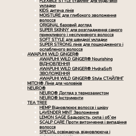
FLEXIBLE STYLE стайлінг для будь-якої
укладки
KIDS дитяча лінія
MOISTURE для глибокого зволоження
волосся
ORIGINAL базовий догляд
SUPER SKINNY для розгладження самого
примхливого і неслухняного волосся
SOFT STYLE для швидкої укладки
SUPER STRONG лінія для пошкодженого і
ослабленого волосся
AWAPUHI WILD GINGER®
AWAPUHI WILD GINGER® Nourishing
ВІДНОВЛЕННЯ
AWAPUHI WILD GINGER® HydraSoft
ЗВОЛОЖЕННЯ
AWAPUHI WILD GINGER® Style СТАЙЛІНГ
MITCH® Лінія для чоловіків
NEURO®
NEURO® Догляд з термозахистом
NEURO® Інструменти
TEA TREE
HEMP Відновлюює волосся і шкіру
LAVENDER MINT Зволоження
LEMON SAGE Бадьорість, сила і об`єм
SCALP CARE Проти витончення і випадіння
волосся
SPECIAL освіжаюча, відновлююча і