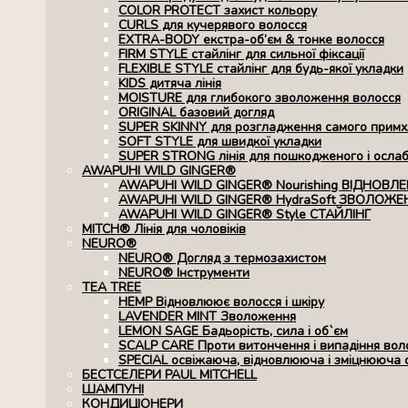
COLOR PROTECT захист кольору
CURLS для кучерявого волосся
EXTRA-BODY екстра-об’єм & тонке волосся
FIRM STYLE стайлінг для сильної фіксації
FLEXIBLE STYLE стайлінг для будь-якої укладки
KIDS дитяча лінія
MOISTURE для глибокого зволоження волосся
ORIGINAL базовий догляд
SUPER SKINNY для розгладження самого примхл
SOFT STYLE для швидкої укладки
SUPER STRONG лінія для пошкодженого і осла
AWAPUHI WILD GINGER®
AWAPUHI WILD GINGER® Nourishing ВІДНОВЛ
AWAPUHI WILD GINGER® HydraSoft ЗВОЛОЖЕ
AWAPUHI WILD GINGER® Style СТАЙЛІНГ
MITCH® Лінія для чоловіків
NEURO®
NEURO® Догляд з термозахистом
NEURO® Інструменти
TEA TREE
HEMP Відновлюює волосся і шкіру
LAVENDER MINT Зволоження
LEMON SAGE Бадьорість, сила і об`єм
SCALP CARE Проти витончення і випадіння вол
SPECIAL освіжаюча, відновлююча і зміцнююча 
БЕСТСЕЛЕРИ PAUL MITCHELL
ШАМПУНІ
КОНДИЦІОНЕРИ