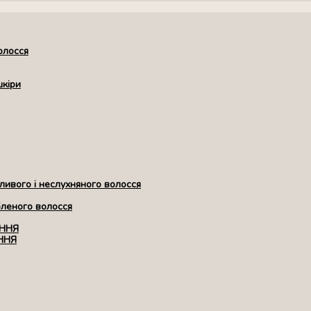
олосся
шкіри
ивого і неслухняного волосся
бленого волосся
ЕННЯ
ННЯ