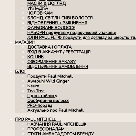
МАСКИ & ДОГЛЯД
УКЛАДКА
ЧОЛОВІКАМ
БЛОНД, СВІТЛІ І СИВІ ВОЛОССЯ
ВІДНОВЛЕННЯ + ЗМІЦНЕННЯ
ФАРБОВАНЕ ВОЛОССЯ
НАБОРИ продуктів у подарунковій упаковці
JOHN PAUL PET® продукти для догляду за шерстю тв
МАГАЗИН
ДОСТАВКА І ОПЛАТА
ВХІД В АККАУНТ / РЕЄСТРАЦІЯ
КОШИК
ОФОРМЛЕННЯ ЗАКАЗУ
ВІДСТЕЖЕННЯ ЗАМОВЛЕННЯ
БЛОГ
Продукти Paul Mitchell
Awapuhi Wild Ginger
Neuro
Tea Tree
Гід зі стайлінгу
Фарбування волосся
PRO-порада
Актуально про Paul Mitchell
ПРО PAUL MITCHELL
Розгорнуте
НАВЧАННЯ PAUL MITCHELL®
вкладене
ПРОФЕСІОНАЛАМ
меню
СТАТИ АМБАСАДОРОМ БРЕНДУ