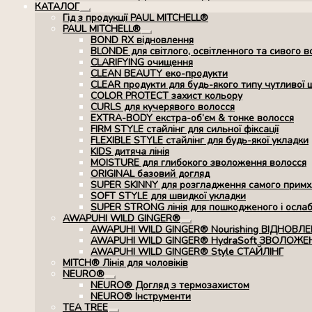
КАТАЛОГ
Розгорнуте
Гід з продукції PAUL MITCHELL®
вкладене
PAUL MITCHELL®
меню
Розгорнуте
BOND RX вiдновлення
вкладене
BLONDE для світлого, освітленного та сивого в
меню
CLARIFYING очищення
CLEAN BEAUTY еко-продукти
CLEAR продукти для будь-якого типу чутливої 
COLOR PROTECT захист кольору
CURLS для кучерявого волосся
EXTRA-BODY екстра-об’єм & тонке волосся
FIRM STYLE стайлінг для сильної фіксації
FLEXIBLE STYLE стайлінг для будь-якої укладки
KIDS дитяча лінія
MOISTURE для глибокого зволоження волосся
ORIGINAL базовий догляд
SUPER SKINNY для розгладження самого примхл
SOFT STYLE для швидкої укладки
SUPER STRONG лінія для пошкодженого і осла
AWAPUHI WILD GINGER®
Розгорнуте
AWAPUHI WILD GINGER® Nourishing ВІДНОВЛ
вкладене
AWAPUHI WILD GINGER® HydraSoft ЗВОЛОЖЕ
меню
AWAPUHI WILD GINGER® Style СТАЙЛІНГ
MITCH® Лінія для чоловіків
NEURO®
Розгорнуте
NEURO® Догляд з термозахистом
вкладене
NEURO® Інструменти
меню
TEA TREE