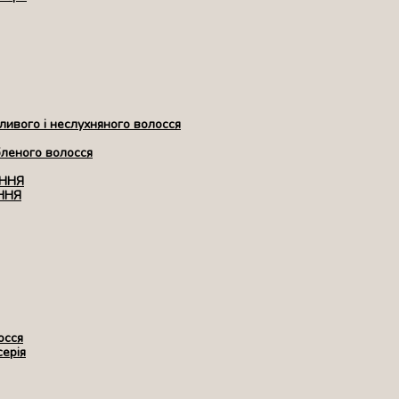
ивого і неслухняного волосся
бленого волосся
ЕННЯ
ННЯ
осся
серія