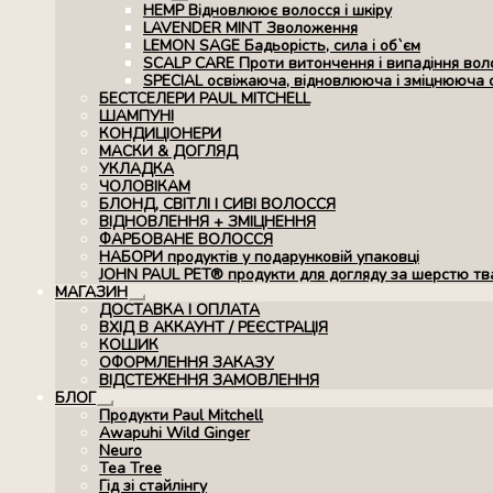
Розгорнуте
HEMP Відновлюює волосся і шкіру
вкладене
LAVENDER MINT Зволоження
меню
LEMON SAGE Бадьорість, сила і об`єм
SCALP CARE Проти витончення і випадіння вол
SPECIAL освіжаюча, відновлююча і зміцнююча 
БЕСТСЕЛЕРИ PAUL MITCHELL
ШАМПУНІ
КОНДИЦІОНЕРИ
МАСКИ & ДОГЛЯД
УКЛАДКА
ЧОЛОВІКАМ
БЛОНД, СВІТЛІ І СИВІ ВОЛОССЯ
ВІДНОВЛЕННЯ + ЗМІЦНЕННЯ
ФАРБОВАНЕ ВОЛОССЯ
НАБОРИ продуктів у подарунковій упаковці
JOHN PAUL PET® продукти для догляду за шерстю тв
МАГАЗИН
Розгорнуте
ДОСТАВКА І ОПЛАТА
вкладене
ВХІД В АККАУНТ / РЕЄСТРАЦІЯ
меню
КОШИК
ОФОРМЛЕННЯ ЗАКАЗУ
ВІДСТЕЖЕННЯ ЗАМОВЛЕННЯ
БЛОГ
Розгорнуте
Продукти Paul Mitchell
вкладене
Awapuhi Wild Ginger
меню
Neuro
Tea Tree
Гід зі стайлінгу