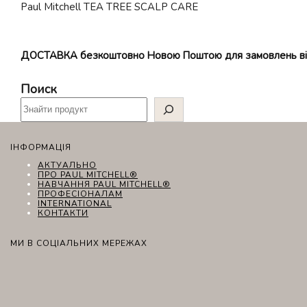
Paul Mitchell TEA TREE SCALP CARE
популярністю
ДОСТАВКА безкоштовно Новою Поштою для замовлень в
Поиск
ІНФОРМАЦІЯ
АКТУАЛЬНО
ПРО PAUL MITCHELL®
НАВЧАННЯ PAUL MITCHELL®
ПРОФЕСІОНАЛАМ
INTERNATIONAL
КОНТАКТИ
МИ В СОЦІАЛЬНИХ МЕРЕЖАХ