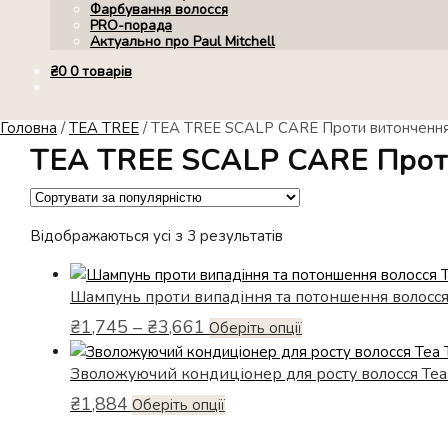
Фарбування волосся
PRO-порада
Актуально про Paul Mitchell
₴
0
0 товарів
Головна
/
TEA TREE
/
TEA TREE SCALP CARE Проти витончення 
TEA TREE SCALP CARE Проти
Відсортовано
Відображаються усі з 3 результатів
за
популярністю
Шампунь проти випадіння та потоншення волосся T
Діапазон
₴
1,745
–
₴
3,661
Цей
Оберіть опції
цін:
товар
від
Зволожуючий кондиціонер для росту волосся Tea Tr
має
₴1,745
кілька
₴
1,884
Цей
Оберіть опції
до
варіантів.
₴3,661
товар
Параметри