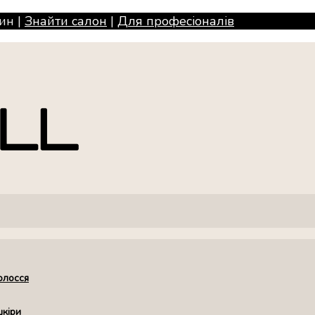
ин |
Знайти салон
|
Для професiоналiв
олосся
шкіри