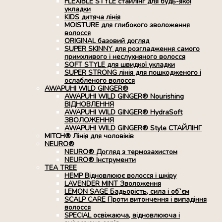
FLEXIBLE STYLE стайлінг для будь-якої
укладки
KIDS дитяча лінія
MOISTURE для глибокого зволоження
волосся
ORIGINAL базовий догляд
SUPER SKINNY для розгладження самого
примхливого і неслухняного волосся
SOFT STYLE для швидкої укладки
SUPER STRONG лінія для пошкодженого і
ослабленого волосся
AWAPUHI WILD GINGER®
AWAPUHI WILD GINGER® Nourishing
ВІДНОВЛЕННЯ
AWAPUHI WILD GINGER® HydraSoft
ЗВОЛОЖЕННЯ
AWAPUHI WILD GINGER® Style СТАЙЛІНГ
MITCH® Лінія для чоловіків
NEURO®
NEURO® Догляд з термозахистом
NEURO® Інструменти
TEA TREE
HEMP Відновлюює волосся і шкіру
LAVENDER MINT Зволоження
LEMON SAGE Бадьорість, сила і об`єм
SCALP CARE Проти витончення і випадіння
волосся
SPECIAL освіжаюча, відновлююча і