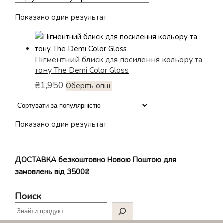
Показано один результат
Пігментний блиск для посилення кольору та
тону The Demi Color Gloss
₴
1,950
Цей
Оберіть опції
товар
має
кілька
Показано один результат
варіантів.
Параметри
можна
ДОСТАВКА безкоштовно Новою Поштою для
вибрати
замовлень від 3500₴
на
сторінці
Поиск
товару