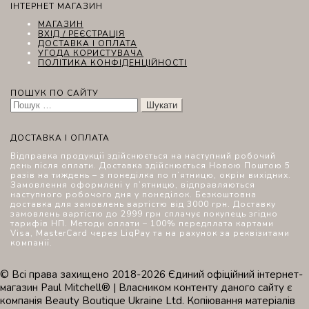
ІНТЕРНЕТ МАГАЗИН
МАГАЗИН
ВХІД / РЕЄСТРАЦІЯ
ДОСТАВКА І ОПЛАТА
УГОДА КОРИСТУВАЧА
ПОЛІТИКА КОНФІДЕНЦІЙНОСТІ
ПОШУК ПО САЙТУ
Пошук:
ДОСТАВКА І ОПЛАТА
Відправка продукції здійснюється на наступний робочий
день після оплати. Доставка здійснюється Новою Поштою 5
разів на тиждень – з понеділка по п’ятницю, окрім вихідних.
Замовлення оформлені у п’ятницю, відправляються
наступного робочого дня у понеділок. Безкоштовна
доставка для замовлень вартістю від 3000 грн. Доставку
замовлень вартістю до 2999 грн сплачує покупець згідно
тарифів НП. Методи оплати – 100% передплата картами
Visa, MasterCard через LiqPay та на рахунок за реквізитами
компанії.
© Всі права захищено 2018-2026 Єдиний офіційний інтернет-
магазин Paul Mitchell® | Власником контенту даного сайту є
компанія Beauty Boutique Ukraine Ltd. Копіювання матеріалів