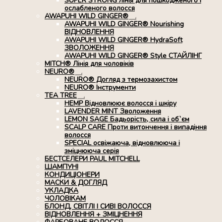
SUPER STRONG лінія для пошкодженого і
ослабленого волосся
AWAPUHI WILD GINGER®
Розгорнуте
AWAPUHI WILD GINGER® Nourishing
вкладене
ВІДНОВЛЕННЯ
меню
AWAPUHI WILD GINGER® HydraSoft
ЗВОЛОЖЕННЯ
AWAPUHI WILD GINGER® Style СТАЙЛІНГ
MITCH® Лінія для чоловіків
NEURO®
Розгорнуте
NEURO® Догляд з термозахистом
вкладене
NEURO® Інструменти
меню
TEA TREE
Розгорнуте
HEMP Відновлюює волосся і шкіру
вкладене
LAVENDER MINT Зволоження
меню
LEMON SAGE Бадьорість, сила і об`єм
SCALP CARE Проти витончення і випадіння
волосся
SPECIAL освіжаюча, відновлююча і
зміцнююча серія
БЕСТСЕЛЕРИ PAUL MITCHELL
ШАМПУНІ
КОНДИЦІОНЕРИ
МАСКИ & ДОГЛЯД
УКЛАДКА
ЧОЛОВІКАМ
БЛОНД, СВІТЛІ І СИВІ ВОЛОССЯ
ВІДНОВЛЕННЯ + ЗМІЦНЕННЯ