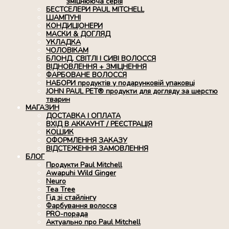
зміцнююча серія
БЕСТСЕЛЕРИ PAUL MITCHELL
ШАМПУНІ
КОНДИЦІОНЕРИ
МАСКИ & ДОГЛЯД
УКЛАДКА
ЧОЛОВІКАМ
БЛОНД, СВІТЛІ І СИВІ ВОЛОССЯ
ВІДНОВЛЕННЯ + ЗМІЦНЕННЯ
ФАРБОВАНЕ ВОЛОССЯ
НАБОРИ продуктів у подарунковій упаковці
JOHN PAUL PET® продукти для догляду за шерстю
тварин
МАГАЗИН
ДОСТАВКА І ОПЛАТА
ВХІД В АККАУНТ / РЕЄСТРАЦІЯ
КОШИК
ОФОРМЛЕННЯ ЗАКАЗУ
ВІДСТЕЖЕННЯ ЗАМОВЛЕННЯ
БЛОГ
Продукти Paul Mitchell
Awapuhi Wild Ginger
Neuro
Tea Tree
Гід зі стайлінгу
Фарбування волосся
PRO-порада
Актуально про Paul Mitchell