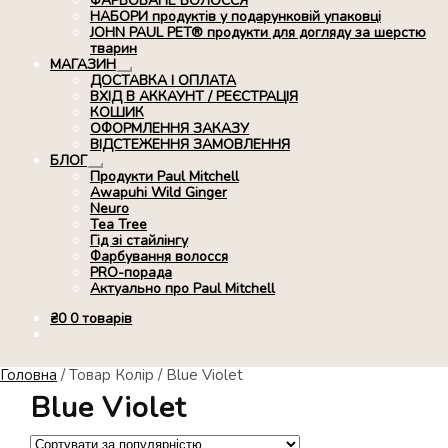
ФАРБОВАНЕ ВОЛОССЯ
НАБОРИ продуктів у подарунковій упаковці
JOHN PAUL PET® продукти для догляду за шерстю
тварин
МАГАЗИН
Розгорнуте
ДОСТАВКА І ОПЛАТА
вкладене
ВХІД В АККАУНТ / РЕЄСТРАЦІЯ
меню
КОШИК
ОФОРМЛЕННЯ ЗАКАЗУ
ВІДСТЕЖЕННЯ ЗАМОВЛЕННЯ
БЛОГ
Розгорнуте
Продукти Paul Mitchell
вкладене
Awapuhi Wild Ginger
меню
Neuro
Tea Tree
Гід зі стайлінгу
Фарбування волосся
PRO-порада
Актуально про Paul Mitchell
₴
0
0 товарів
Головна
/
Товар Колір
/
Blue Violet
Blue Violet