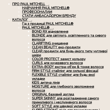
ПРО PAUL MITCHELL
Розгорнуте
НАВЧАННЯ PAUL MITCHELL®
вкладене
ПРОФЕСІОНАЛАМ
меню
СТАТИ АМБАСАДОРОМ БРЕНДУ
КАТАЛОГ
Розгорнуте
Гід з продукції PAUL MITCHELL®
вкладене
PAUL MITCHELL®
меню
Розгорнуте
BOND RX вiдновлення
вкладене
BLONDE для світлого, освітленного та сивого
меню
волосся
CLARIFYING очищення
CLEAN BEAUTY еко-продукти
CLEAR продукти для будь-якого типу чутливої
шкіри
COLOR PROTECT захист кольору
CURLS для кучерявого волосся
EXTRA-BODY екстра-об’єм & тонке волосся
FIRM STYLE стайлінг для сильної фіксації
FLEXIBLE STYLE стайлінг для будь-якої
укладки
KIDS дитяча лінія
MOISTURE для глибокого зволоження
волосся
ORIGINAL базовий догляд
SUPER SKINNY для розгладження самого
примхливого і неслухняного волосся
SOFT STYLE для швидкої укладки