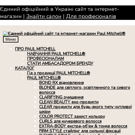
Єдиний офіційний в Україні сайт та інтернет-
магазин |
Знайти салон
|
Для професiоналiв
Меню
ПРО PAUL MITCHELL
НАВЧАННЯ PAUL MITCHELL®
ПРОФЕСІОНАЛАМ
СТАТИ АМБАСАДОРОМ БРЕНДУ
КАТАЛОГ
Гід з продукції PAUL MITCHELL®
PAUL MITCHELL®
BOND RX вiдновлення
BLONDE для світлого, освітленного та сивого
волосся
CLARIFYING очищення
CLEAN BEAUTY еко-продукти
CLEAR продукти для будь-якого типу чутливої
шкіри
COLOR PROTECT захист кольору
CURLS для кучерявого волосся
EXTRA-BODY екстра-об’єм & тонке волосся
FIRM STYLE стайлінг для сильної фіксації