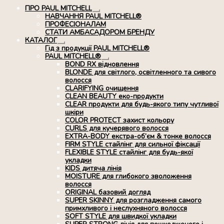
ПРО PAUL MITCHELL
Розгорнуте
НАВЧАННЯ PAUL MITCHELL®
вкладене
ПРОФЕСІОНАЛАМ
меню
СТАТИ АМБАСАДОРОМ БРЕНДУ
КАТАЛОГ
Розгорнуте
Гід з продукції PAUL MITCHELL®
вкладене
PAUL MITCHELL®
меню
Розгорнуте
BOND RX вiдновлення
вкладене
BLONDE для світлого, освітленного та сивого
меню
волосся
CLARIFYING очищення
CLEAN BEAUTY еко-продукти
CLEAR продукти для будь-якого типу чутливої
шкіри
COLOR PROTECT захист кольору
CURLS для кучерявого волосся
EXTRA-BODY екстра-об’єм & тонке волосся
FIRM STYLE стайлінг для сильної фіксації
FLEXIBLE STYLE стайлінг для будь-якої
укладки
KIDS дитяча лінія
MOISTURE для глибокого зволоження
волосся
ORIGINAL базовий догляд
SUPER SKINNY для розгладження самого
примхливого і неслухняного волосся
SOFT STYLE для швидкої укладки