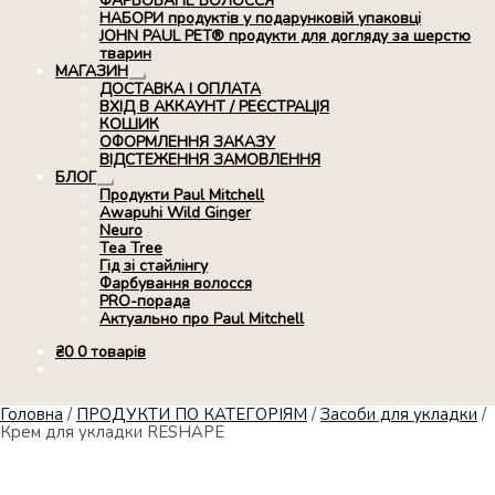
ФАРБОВАНЕ ВОЛОССЯ
НАБОРИ продуктів у подарунковій упаковці
JOHN PAUL PET® продукти для догляду за шерстю
тварин
МАГАЗИН
Розгорнуте
ДОСТАВКА І ОПЛАТА
вкладене
ВХІД В АККАУНТ / РЕЄСТРАЦІЯ
меню
КОШИК
ОФОРМЛЕННЯ ЗАКАЗУ
ВІДСТЕЖЕННЯ ЗАМОВЛЕННЯ
БЛОГ
Розгорнуте
Продукти Paul Mitchell
вкладене
Awapuhi Wild Ginger
меню
Neuro
Tea Tree
Гід зі стайлінгу
Фарбування волосся
PRO-порада
Актуально про Paul Mitchell
₴
0
0 товарів
Головна
/
ПРОДУКТИ ПО КАТЕГОРІЯМ
/
Засоби для укладки
/
Крем для укладки RESHAPE