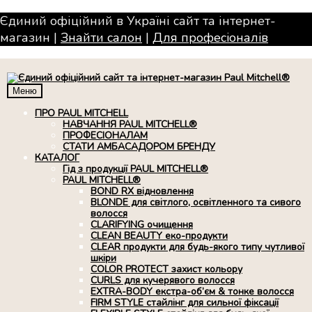
Єдиний офіційний в Україні сайт та інтернет-
магазин |
Знайти салон
|
Для професiоналiв
Меню
ПРО PAUL MITCHELL
НАВЧАННЯ PAUL MITCHELL®
ПРОФЕСІОНАЛАМ
СТАТИ АМБАСАДОРОМ БРЕНДУ
КАТАЛОГ
Гід з продукції PAUL MITCHELL®
PAUL MITCHELL®
BOND RX вiдновлення
BLONDE для світлого, освітленного та сивого
волосся
CLARIFYING очищення
CLEAN BEAUTY еко-продукти
CLEAR продукти для будь-якого типу чутливої
шкіри
COLOR PROTECT захист кольору
CURLS для кучерявого волосся
EXTRA-BODY екстра-об’єм & тонке волосся
FIRM STYLE стайлінг для сильної фіксації