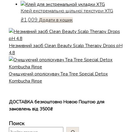
Клей екстремально щільної текстури XTG
₴
1,009
Додати в кошик
Незмивний засіб Clean Beauty Scalp Therapy Drops pH
4.8
Очищуючий ополіскувач Tea Tree Special Detox
Kombucha Rinse
ДОСТАВКА безкоштовно Новою Поштою для
замовлень від 3500₴
Поиск