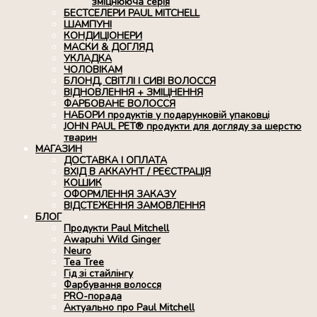
зміцнююча серія
БЕСТСЕЛЕРИ PAUL MITCHELL
ШАМПУНІ
КОНДИЦІОНЕРИ
МАСКИ & ДОГЛЯД
УКЛАДКА
ЧОЛОВІКАМ
БЛОНД, СВІТЛІ І СИВІ ВОЛОССЯ
ВІДНОВЛЕННЯ + ЗМІЦНЕННЯ
ФАРБОВАНЕ ВОЛОССЯ
НАБОРИ продуктів у подарунковій упаковці
JOHN PAUL PET® продукти для догляду за шерстю
тварин
МАГАЗИН
ДОСТАВКА І ОПЛАТА
ВХІД В АККАУНТ / РЕЄСТРАЦІЯ
КОШИК
ОФОРМЛЕННЯ ЗАКАЗУ
ВІДСТЕЖЕННЯ ЗАМОВЛЕННЯ
БЛОГ
Продукти Paul Mitchell
Awapuhi Wild Ginger
Neuro
Tea Tree
Гід зі стайлінгу
Фарбування волосся
PRO-порада
Актуально про Paul Mitchell