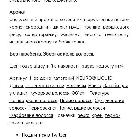
зневодненого, пошкодженого.
Аромат
Спокусливий аромат із соковитими фруктовими нотами
чорної смородини, шкірки груші, праліне, вершкового
ірису, флердоранжу, жасмину, чистого геліотропу,
мигдального крему та бобів тонка.
Без парабенів. Зберігає колір волосся.
Цей товар відсутній в наявності і зараз недоступний.
Артикул:
Невідомо
Категорій:
NEURO® LIQUID
Догляд з термозахистом
,
Білявкам
,
Блиск
,
Засоби для
укладки
,
Кучеряве волосся
,
Об`єм + Текстура
,
Пошкоджене волосся
,
Пряме волосся
,
Сухі, жорстке
волосся
,
Термозахист
,
Тонке, рідке волосся
,
Фарбоване волосся
Позначки:
neuro
,
крем
,
термо-
захист
,
укладка
Поділитися в Twitter