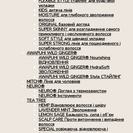
FLEXIBLE STYLE стайлінг для будь-якої
укладки
KIDS дитяча лінія
MOISTURE для глибокого зволоження
волосся
ORIGINAL базовий догляд
SUPER SKINNY для розгладження самого
примхливого і неслухняного волосся
SOFT STYLE для швидкої укладки
SUPER STRONG лінія для пошкодженого і
ослабленого волосся
AWAPUHI WILD GINGER®
AWAPUHI WILD GINGER® Nourishing
ВІДНОВЛЕННЯ
AWAPUHI WILD GINGER® HydraSoft
ЗВОЛОЖЕННЯ
AWAPUHI WILD GINGER® Style СТАЙЛІНГ
MITCH® Лінія для чоловіків
NEURO®
NEURO® Догляд з термозахистом
NEURO® Інструменти
TEA TREE
HEMP Відновлюює волосся і шкіру
LAVENDER MINT Зволоження
LEMON SAGE Бадьорість, сила і об`єм
SCALP CARE Проти витончення і випадіння
волосся
SPECIAL освіжаюча, відновлююча і