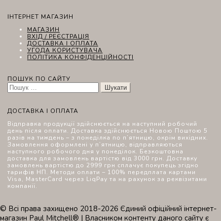
ІНТЕРНЕТ МАГАЗИН
МАГАЗИН
ВХІД / РЕЄСТРАЦІЯ
ДОСТАВКА І ОПЛАТА
УГОДА КОРИСТУВАЧА
ПОЛІТИКА КОНФІДЕНЦІЙНОСТІ
ПОШУК ПО САЙТУ
Пошук:
ДОСТАВКА І ОПЛАТА
Відправка продукції здійснюється на наступний робочий
день після оплати. Доставка здійснюється Новою Поштою 5
разів на тиждень – з понеділка по п’ятницю, окрім вихідних.
Замовлення оформлені у п’ятницю, відправляються
наступного робочого дня у понеділок. Безкоштовна
доставка для замовлень вартістю від 3000 грн. Доставку
замовлень вартістю до 2999 грн сплачує покупець згідно
тарифів НП. Методи оплати – 100% передплата картами
Visa, MasterCard через LiqPay та на рахунок за реквізитами
компанії.
© Всі права захищено 2018-2026 Єдиний офіційний інтернет-
магазин Paul Mitchell® | Власником контенту даного сайту є