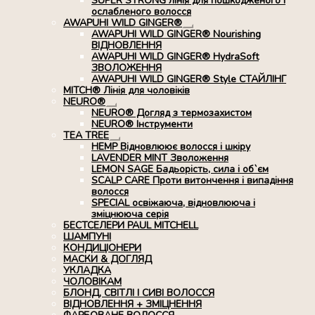
SUPER STRONG лінія для пошкодженого і
ослабленого волосся
AWAPUHI WILD GINGER®
Розгорнуте
AWAPUHI WILD GINGER® Nourishing
вкладене
ВІДНОВЛЕННЯ
меню
AWAPUHI WILD GINGER® HydraSoft
ЗВОЛОЖЕННЯ
AWAPUHI WILD GINGER® Style СТАЙЛІНГ
MITCH® Лінія для чоловіків
NEURO®
Розгорнуте
NEURO® Догляд з термозахистом
вкладене
NEURO® Інструменти
меню
TEA TREE
Розгорнуте
HEMP Відновлюює волосся і шкіру
вкладене
LAVENDER MINT Зволоження
меню
LEMON SAGE Бадьорість, сила і об`єм
SCALP CARE Проти витончення і випадіння
волосся
SPECIAL освіжаюча, відновлююча і
зміцнююча серія
БЕСТСЕЛЕРИ PAUL MITCHELL
ШАМПУНІ
КОНДИЦІОНЕРИ
МАСКИ & ДОГЛЯД
УКЛАДКА
ЧОЛОВІКАМ
БЛОНД, СВІТЛІ І СИВІ ВОЛОССЯ
ВІДНОВЛЕННЯ + ЗМІЦНЕННЯ